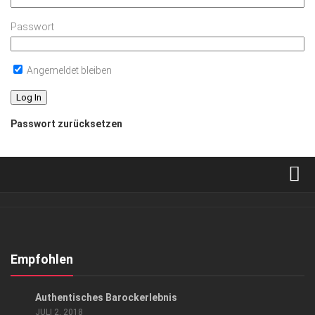
Passwort
Angemeldet bleiben
Passwort zurücksetzen
Verkaufsstellen
Abonnement
Kontakt, Impressum
Empfohlen
Datenschutzerklärung
GESELLSCHAFT
Authentisches Barockerlebnis
AGB
JULI 2, 2018