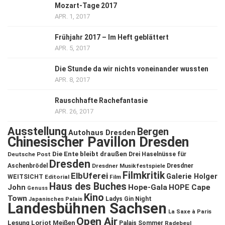
Mozart-Tage 2017
APR. 1, 2017
Frühjahr 2017 – Im Heft geblättert
APR. 5, 2017
Die Stunde da wir nichts voneinander wussten
APR. 8, 2017
Rauschhafte Rachefantasie
APR. 26, 2017
Ausstellung
Bergen
Autohaus Dresden
Chinesischer Pavillon Dresden
Die Ente bleibt draußen
Deutsche Post
Drei Haselnüsse für
Dresden
Aschenbrödel
Dresdner Musikfestspiele
Dresdner
Filmkritik
ElbUferei
Galerie Holger
WEITSICHT
Editorial
Film
Haus des Buches
John
Hope-Gala
HOPE Cape
Genuss
Kino
Town
Ladys Gin Night
Japanisches Palais
Landesbühnen Sachsen
La Saxe à Paris
Open Air
Lesung
Loriot
Meißen
Palais Sommer
Radebeul