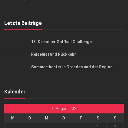
Top Gesundheitsforum Dresden / Ostsachsen
Mediadaten
Letzte Beiträge
13. Dresdner Golfball Challenge
Reiselust und Rückkehr
Sommertheater in Dresden und der Region
Kalender
August 2026
M
D
M
D
F
S
S
1
2