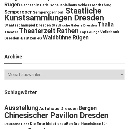
Rügen
Schauspielhaus
Sachsen in Paris
Schloss Moritzburg
Staatliche
Semperoper
Semperopernball
Kunstsammlungen Dresden
Thalia
Staatsschauspiel Dresden
Städtische Galerie Dresden
Theaterzelt Rathen
Volksbank
Theater
Top Lounge
Waldbühne Rügen
Dresden-Bautzen eG
Archive
Schlagwörter
Ausstellung
Bergen
Autohaus Dresden
Chinesischer Pavillon Dresden
Die Ente bleibt draußen
Deutsche Post
Drei Haselnüsse für