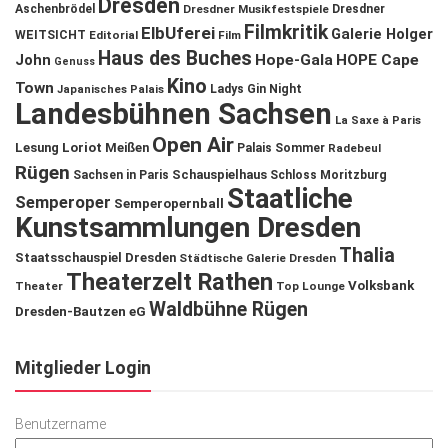
Dresden
Aschenbrödel
Dresdner Musikfestspiele
Dresdner
Filmkritik
ElbUferei
Galerie Holger
WEITSICHT
Editorial
Film
Haus des Buches
John
Hope-Gala
HOPE Cape
Genuss
Kino
Town
Ladys Gin Night
Japanisches Palais
Landesbühnen Sachsen
La Saxe à Paris
Open Air
Lesung
Loriot
Meißen
Palais Sommer
Radebeul
Rügen
Schauspielhaus
Sachsen in Paris
Schloss Moritzburg
Staatliche
Semperoper
Semperopernball
Kunstsammlungen Dresden
Thalia
Staatsschauspiel Dresden
Städtische Galerie Dresden
Theaterzelt Rathen
Volksbank
Theater
Top Lounge
Waldbühne Rügen
Dresden-Bautzen eG
Mitglieder Login
Benutzername