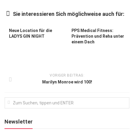
Kunst & Kultur
Sie interessieren Sich möglichweise auch für:
Lifestyle
Ausflug & Reise
Neue Location für die
PPS Medical Fitness:
LADYS GIN NIGHT
Prävention und Reha unter
Podcast
einem Dach
Top Branchen
SACHSEN IN PARIS
VORIGER BEITRAG:
Marilyn Monroe wird 100!
Newsletter