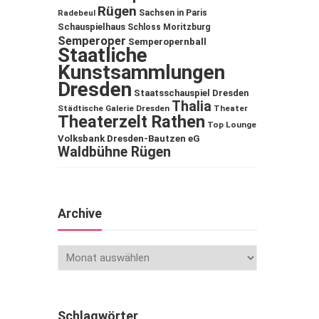
Rügen
Sachsen in Paris
Radebeul
Schauspielhaus
Schloss Moritzburg
Semperoper
Semperopernball
Staatliche
Kunstsammlungen
Dresden
Staatsschauspiel Dresden
Thalia
Städtische Galerie Dresden
Theater
Theaterzelt Rathen
Top Lounge
Volksbank Dresden-Bautzen eG
Waldbühne Rügen
Archive
Schlagwörter