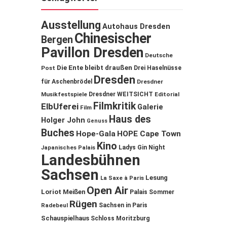
Ausstellung
Autohaus Dresden
Chinesischer
Bergen
Pavillon Dresden
Deutsche
Die Ente bleibt draußen
Post
Drei Haselnüsse
Dresden
für Aschenbrödel
Dresdner
Musikfestspiele
Dresdner WEITSICHT
Editorial
Filmkritik
ElbUferei
Galerie
Film
Haus des
Holger John
Genuss
Buches
Hope-Gala
HOPE Cape Town
Kino
Ladys Gin Night
Japanisches Palais
Landesbühnen
Sachsen
Lesung
La Saxe à Paris
Open Air
Loriot
Meißen
Palais Sommer
Rügen
Sachsen in Paris
Radebeul
Schauspielhaus
Schloss Moritzburg