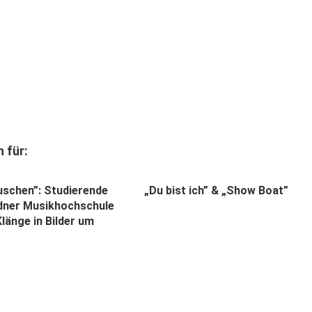
 für:
uschen”: Studierende
„Du bist ich” & „Show Boat”
dner Musikhochschule
länge in Bilder um