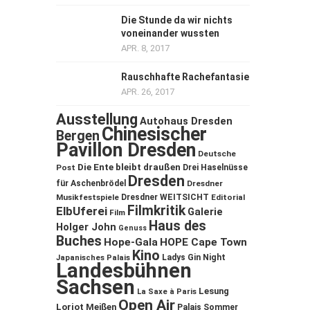
Die Stunde da wir nichts
voneinander wussten
APR. 8, 2017
Rauschhafte Rachefantasie
APR. 26, 2017
Ausstellung
Autohaus Dresden
Chinesischer
Bergen
Pavillon Dresden
Deutsche
Die Ente bleibt draußen
Post
Drei Haselnüsse
Dresden
für Aschenbrödel
Dresdner
Musikfestspiele
Dresdner WEITSICHT
Editorial
Filmkritik
ElbUferei
Galerie
Film
Haus des
Holger John
Genuss
Buches
Hope-Gala
HOPE Cape Town
Kino
Ladys Gin Night
Japanisches Palais
Landesbühnen
Sachsen
Lesung
La Saxe à Paris
Open Air
Loriot
Meißen
Palais Sommer