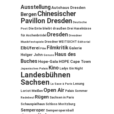
Ausstellung
Autohaus Dresden
Chinesischer
Bergen
Pavillon Dresden
Deutsche
Die Ente bleibt draußen
Post
Drei Haselnüsse
Dresden
für Aschenbrödel
Dresdner
Musikfestspiele
Dresdner WEITSICHT
Editorial
Filmkritik
ElbUferei
Galerie
Film
Haus des
Holger John
Genuss
Buches
Hope-Gala
HOPE Cape Town
Kino
Ladys Gin Night
Japanisches Palais
Landesbühnen
Sachsen
Lesung
La Saxe à Paris
Open Air
Loriot
Meißen
Palais Sommer
Rügen
Sachsen in Paris
Radebeul
Schauspielhaus
Schloss Moritzburg
Semperoper
Semperopernball