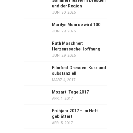
Sommertheater in Dresden
und der Region
JUNI 30, 2026
Marilyn Monroe wird 100!
JUNI 29, 2026
Ruth Moschner:
Herzenssache Hoffnung
JUNI 29, 2026
Filmfest Dresden: Kurz und
substanziell
MÄRZ 4, 2017
Mozart-Tage 2017
APR. 1, 2017
Frühjahr 2017 – Im Heft
geblättert
APR. 5, 2017