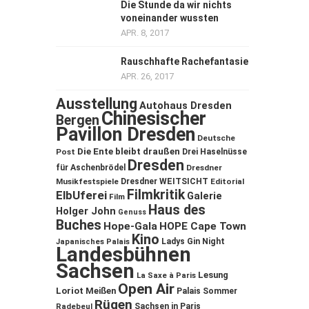
Die Stunde da wir nichts
voneinander wussten
APR. 8, 2017
Rauschhafte Rachefantasie
APR. 26, 2017
Ausstellung
Autohaus Dresden
Chinesischer
Bergen
Pavillon Dresden
Deutsche
Die Ente bleibt draußen
Post
Drei Haselnüsse
Dresden
für Aschenbrödel
Dresdner
Musikfestspiele
Dresdner WEITSICHT
Editorial
Filmkritik
ElbUferei
Galerie
Film
Haus des
Holger John
Genuss
Buches
Hope-Gala
HOPE Cape Town
Kino
Ladys Gin Night
Japanisches Palais
Landesbühnen
Sachsen
Lesung
La Saxe à Paris
Open Air
Loriot
Meißen
Palais Sommer
Rügen
Sachsen in Paris
Radebeul