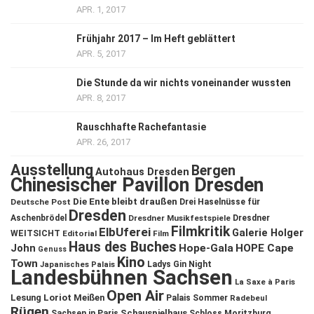
APR. 1, 2017
Frühjahr 2017 – Im Heft geblättert
APR. 5, 2017
Die Stunde da wir nichts voneinander wussten
APR. 8, 2017
Rauschhafte Rachefantasie
APR. 26, 2017
Ausstellung
Bergen
Autohaus Dresden
Chinesischer Pavillon Dresden
Die Ente bleibt draußen
Deutsche Post
Drei Haselnüsse für
Dresden
Aschenbrödel
Dresdner Musikfestspiele
Dresdner
Filmkritik
ElbUferei
Galerie Holger
WEITSICHT
Editorial
Film
Haus des Buches
John
Hope-Gala
HOPE Cape
Genuss
Kino
Town
Ladys Gin Night
Japanisches Palais
Landesbühnen Sachsen
La Saxe à Paris
Open Air
Lesung
Loriot
Meißen
Palais Sommer
Radebeul
Rügen
Schauspielhaus
Sachsen in Paris
Schloss Moritzburg