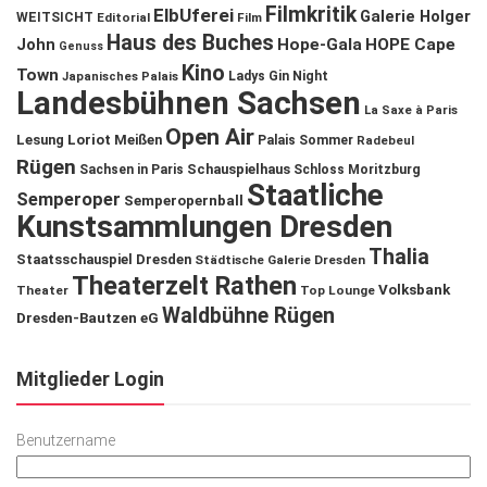
Filmkritik
ElbUferei
Galerie Holger
WEITSICHT
Editorial
Film
Haus des Buches
John
Hope-Gala
HOPE Cape
Genuss
Kino
Town
Ladys Gin Night
Japanisches Palais
Landesbühnen Sachsen
La Saxe à Paris
Open Air
Lesung
Loriot
Meißen
Palais Sommer
Radebeul
Rügen
Schauspielhaus
Sachsen in Paris
Schloss Moritzburg
Staatliche
Semperoper
Semperopernball
Kunstsammlungen Dresden
Thalia
Staatsschauspiel Dresden
Städtische Galerie Dresden
Theaterzelt Rathen
Volksbank
Theater
Top Lounge
Waldbühne Rügen
Dresden-Bautzen eG
Mitglieder Login
Benutzername