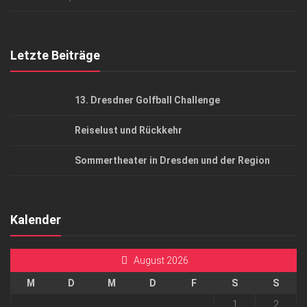
Top Gesundheitsforum Dresden / Ostsachsen
Mediadaten
Letzte Beiträge
13. Dresdner Golfball Challenge
Reiselust und Rückkehr
Sommertheater in Dresden und der Region
Kalender
August 2026
M
D
M
D
F
S
S
1
2