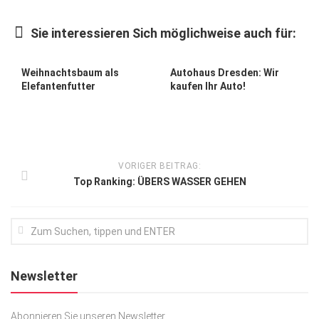
Kunst & Kultur
Sie interessieren Sich möglichweise auch für:
Lifestyle
Ausflug & Reise
Weihnachtsbaum als
Autohaus Dresden: Wir
Elefantenfutter
kaufen Ihr Auto!
Podcast
Top Branchen
SACHSEN IN PARIS
VORIGER BEITRAG:
Top Ranking: ÜBERS WASSER GEHEN
Newsletter
Abonnieren Sie unseren Newsletter