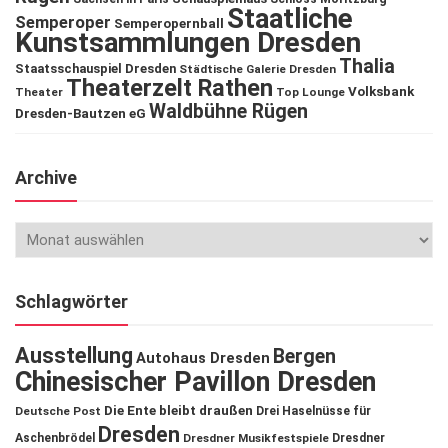
Staatliche
Semperoper
Semperopernball
Kunstsammlungen Dresden
Thalia
Staatsschauspiel Dresden
Städtische Galerie Dresden
Theaterzelt Rathen
Volksbank
Theater
Top Lounge
Waldbühne Rügen
Dresden-Bautzen eG
Archive
Schlagwörter
Ausstellung
Bergen
Autohaus Dresden
Chinesischer Pavillon Dresden
Die Ente bleibt draußen
Deutsche Post
Drei Haselnüsse für
Dresden
Aschenbrödel
Dresdner Musikfestspiele
Dresdner