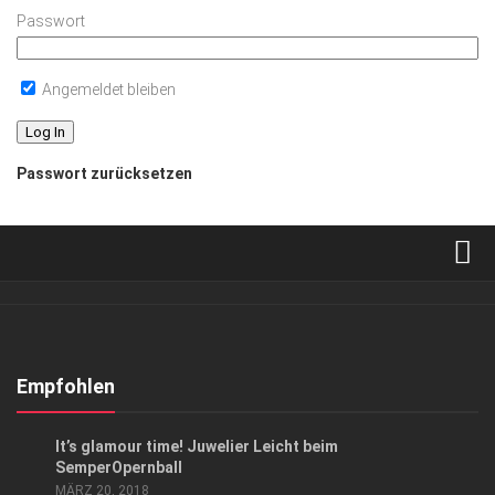
Passwort
Angemeldet bleiben
Passwort zurücksetzen
Verkaufsstellen
Abonnement
Kontakt, Impressum
Empfohlen
Datenschutzerklärung
ANZEIGE
/
EVENTS
/
GESELLSCHAFT
It’s glamour time! Juwelier Leicht beim
AGB
SemperOpernball
MÄRZ 20, 2018