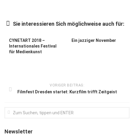
Kunst & Kultur
Lifestyle
Sie interessieren Sich möglichweise auch für:
Ausflug & Reise
CYNETART 2018 –
Ein jazziger November
Podcast
Internationales Festival
für Medienkunst
Top Branchen
SACHSEN IN PARIS
VORIGER BEITRAG:
Filmfest Dresden startet: Kurzfilm trifft Zeitgeist
Newsletter