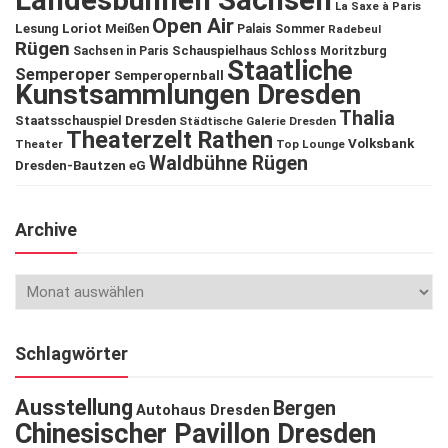
Landesbühnen Sachsen
La Saxe à Paris
Open Air
Lesung
Loriot
Meißen
Palais Sommer
Radebeul
Rügen
Schauspielhaus
Sachsen in Paris
Schloss Moritzburg
Staatliche
Semperoper
Semperopernball
Kunstsammlungen Dresden
Thalia
Staatsschauspiel Dresden
Städtische Galerie Dresden
Theaterzelt Rathen
Volksbank
Theater
Top Lounge
Waldbühne Rügen
Dresden-Bautzen eG
Archive
Schlagwörter
Ausstellung
Bergen
Autohaus Dresden
Chinesischer Pavillon Dresden