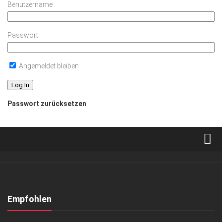
Benutzername
Passwort
Angemeldet bleiben
Passwort zurücksetzen
Verkaufsstellen
Abonnement
Kontakt, Impressum
Empfohlen
Datenschutzerklärung
ANZEIGE
/
ARCHITEKTUR & DESIGN