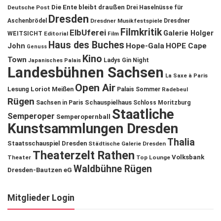
Die Ente bleibt draußen
Deutsche Post
Drei Haselnüsse für
Dresden
Aschenbrödel
Dresdner Musikfestspiele
Dresdner
Filmkritik
ElbUferei
Galerie Holger
WEITSICHT
Editorial
Film
Haus des Buches
John
Hope-Gala
HOPE Cape
Genuss
Kino
Town
Ladys Gin Night
Japanisches Palais
Landesbühnen Sachsen
La Saxe à Paris
Open Air
Lesung
Loriot
Meißen
Palais Sommer
Radebeul
Rügen
Schauspielhaus
Sachsen in Paris
Schloss Moritzburg
Staatliche
Semperoper
Semperopernball
Kunstsammlungen Dresden
Thalia
Staatsschauspiel Dresden
Städtische Galerie Dresden
Theaterzelt Rathen
Volksbank
Theater
Top Lounge
Waldbühne Rügen
Dresden-Bautzen eG
Mitglieder Login