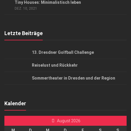
Tiny Houses: Minimalistisch leben
AGB
DEZ. 10, 2021
Top Gesundheitsforum Dresden / Ostsachsen
Mediadaten
Letzte Beiträge
13. Dresdner Golfball Challenge
Reiselust und Rückkehr
Sommertheater in Dresden und der Region
Kalender
August 2026
M
D
M
D
F
S
S