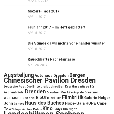
MÄRZ 4, 2017
Mozart-Tage 2017
APR. 1, 2017
Frühjahr 2017 – Im Heft geblättert
APR. 5, 2017
Die Stunde da wir nichts voneinander wussten
APR. 8, 2017
Rauschhafte Rachefantasie
APR. 26, 2017
Ausstellung
Bergen
Autohaus Dresden
Chinesischer Pavillon Dresden
Die Ente bleibt draußen
Deutsche Post
Drei Haselnüsse für
Dresden
Aschenbrödel
Dresdner Musikfestspiele
Dresdner
Filmkritik
ElbUferei
Galerie Holger
WEITSICHT
Editorial
Film
Haus des Buches
John
Hope-Gala
HOPE Cape
Genuss
Kino
Town
Ladys Gin Night
Japanisches Palais