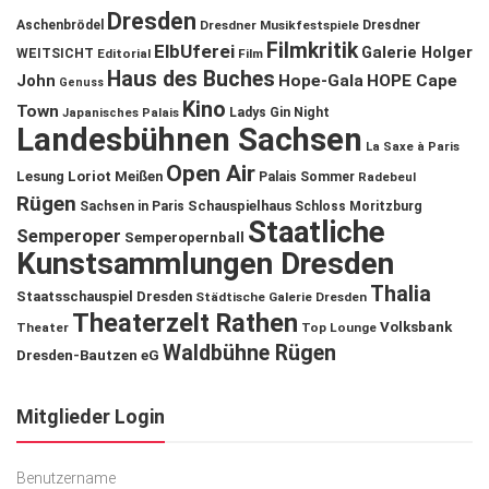
Dresden
Aschenbrödel
Dresdner Musikfestspiele
Dresdner
Filmkritik
ElbUferei
Galerie Holger
WEITSICHT
Editorial
Film
Haus des Buches
John
Hope-Gala
HOPE Cape
Genuss
Kino
Town
Ladys Gin Night
Japanisches Palais
Landesbühnen Sachsen
La Saxe à Paris
Open Air
Lesung
Loriot
Meißen
Palais Sommer
Radebeul
Rügen
Schauspielhaus
Sachsen in Paris
Schloss Moritzburg
Staatliche
Semperoper
Semperopernball
Kunstsammlungen Dresden
Thalia
Staatsschauspiel Dresden
Städtische Galerie Dresden
Theaterzelt Rathen
Volksbank
Theater
Top Lounge
Waldbühne Rügen
Dresden-Bautzen eG
Mitglieder Login
Benutzername