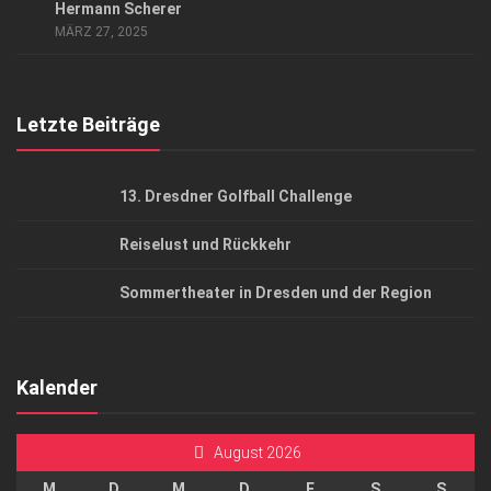
AGB
Hermann Scherer
MÄRZ 27, 2025
Top Gesundheitsforum Dresden / Ostsachsen
Mediadaten
Letzte Beiträge
13. Dresdner Golfball Challenge
Reiselust und Rückkehr
Sommertheater in Dresden und der Region
Kalender
August 2026
M
D
M
D
F
S
S