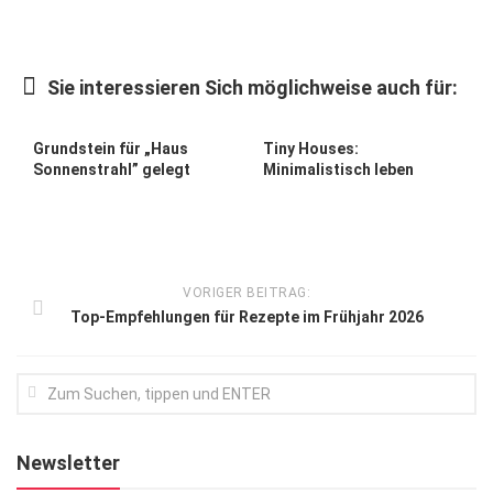
Kunst & Kultur
Lifestyle
Sie interessieren Sich möglichweise auch für:
Ausflug & Reise
Grundstein für „Haus
Tiny Houses:
Podcast
Sonnenstrahl” gelegt
Minimalistisch leben
Top Branchen
SACHSEN IN PARIS
VORIGER BEITRAG:
Top-Empfehlungen für Rezepte im Frühjahr 2026
Newsletter