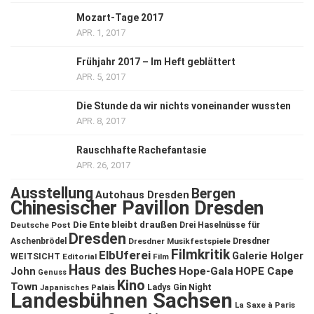
Mozart-Tage 2017
APR. 1, 2017
Frühjahr 2017 – Im Heft geblättert
APR. 5, 2017
Die Stunde da wir nichts voneinander wussten
APR. 8, 2017
Rauschhafte Rachefantasie
APR. 26, 2017
Ausstellung
Bergen
Autohaus Dresden
Chinesischer Pavillon Dresden
Die Ente bleibt draußen
Deutsche Post
Drei Haselnüsse für
Dresden
Aschenbrödel
Dresdner Musikfestspiele
Dresdner
Filmkritik
ElbUferei
Galerie Holger
WEITSICHT
Editorial
Film
Haus des Buches
John
Hope-Gala
HOPE Cape
Genuss
Kino
Town
Ladys Gin Night
Japanisches Palais
Landesbühnen Sachsen
La Saxe à Paris