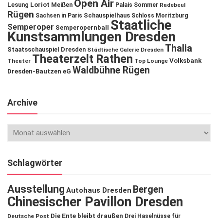
Open Air
Lesung
Loriot
Meißen
Palais Sommer
Radebeul
Rügen
Schauspielhaus
Sachsen in Paris
Schloss Moritzburg
Staatliche
Semperoper
Semperopernball
Kunstsammlungen Dresden
Thalia
Staatsschauspiel Dresden
Städtische Galerie Dresden
Theaterzelt Rathen
Volksbank
Theater
Top Lounge
Waldbühne Rügen
Dresden-Bautzen eG
Archive
Schlagwörter
Ausstellung
Bergen
Autohaus Dresden
Chinesischer Pavillon Dresden
Die Ente bleibt draußen
Deutsche Post
Drei Haselnüsse für