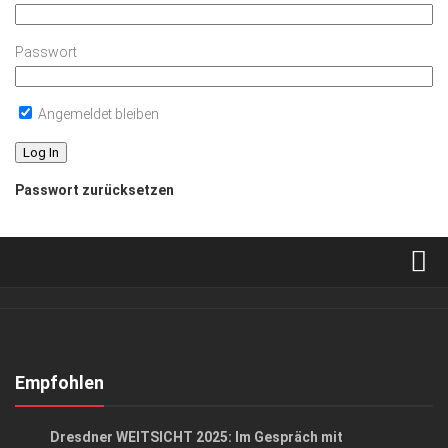
Passwort
Angemeldet bleiben
Passwort zurücksetzen
Verkaufsstellen
Abonnement
Kontakt, Impressum
Empfohlen
Datenschutzerklärung
EVENTS
/
GESCHÄFT
Dresdner WEITSICHT 2025: Im Gespräch mit