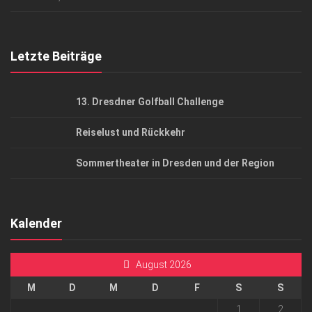
Top Gesundheitsforum Dresden / Ostsachsen
Mediadaten
Letzte Beiträge
13. Dresdner Golfball Challenge
Reiselust und Rückkehr
Sommertheater in Dresden und der Region
Kalender
August 2026
M
D
M
D
F
S
S
1
2