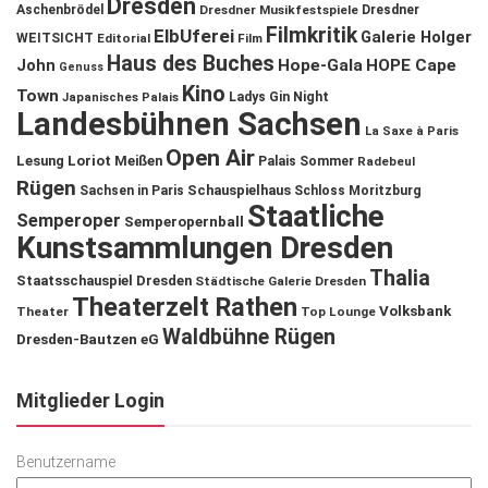
Dresden
Aschenbrödel
Dresdner Musikfestspiele
Dresdner
Filmkritik
ElbUferei
Galerie Holger
WEITSICHT
Editorial
Film
Haus des Buches
John
Hope-Gala
HOPE Cape
Genuss
Kino
Town
Ladys Gin Night
Japanisches Palais
Landesbühnen Sachsen
La Saxe à Paris
Open Air
Lesung
Loriot
Meißen
Palais Sommer
Radebeul
Rügen
Schauspielhaus
Sachsen in Paris
Schloss Moritzburg
Staatliche
Semperoper
Semperopernball
Kunstsammlungen Dresden
Thalia
Staatsschauspiel Dresden
Städtische Galerie Dresden
Theaterzelt Rathen
Volksbank
Theater
Top Lounge
Waldbühne Rügen
Dresden-Bautzen eG
Mitglieder Login
Benutzername