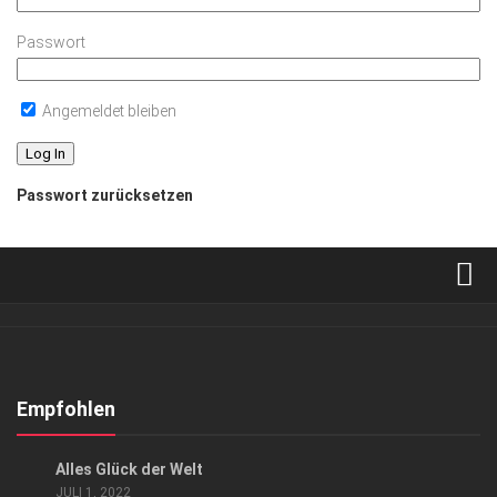
Passwort
Angemeldet bleiben
Passwort zurücksetzen
Verkaufsstellen
Abonnement
Kontakt, Impressum
Empfohlen
Datenschutzerklärung
LIFESTYLE
Alles Glück der Welt
AGB
JULI 1, 2022