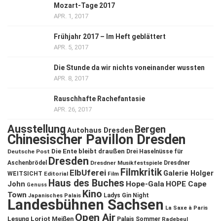
Mozart-Tage 2017
APR. 1, 2017
Frühjahr 2017 – Im Heft geblättert
APR. 5, 2017
Die Stunde da wir nichts voneinander wussten
APR. 8, 2017
Rauschhafte Rachefantasie
APR. 26, 2017
Ausstellung
Bergen
Autohaus Dresden
Chinesischer Pavillon Dresden
Die Ente bleibt draußen
Deutsche Post
Drei Haselnüsse für
Dresden
Aschenbrödel
Dresdner Musikfestspiele
Dresdner
Filmkritik
ElbUferei
Galerie Holger
WEITSICHT
Editorial
Film
Haus des Buches
John
Hope-Gala
HOPE Cape
Genuss
Kino
Town
Ladys Gin Night
Japanisches Palais
Landesbühnen Sachsen
La Saxe à Paris
Open Air
Lesung
Loriot
Meißen
Palais Sommer
Radebeul