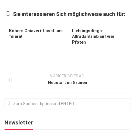
Kunst & Kultur
Sie interessieren Sich möglichweise auch für:
Lifestyle
Ausflug & Reise
Kobers Chiaveri: Lasst uns
Lieblingsdings:
feiern!
Allradantrieb auf vier
Podcast
Pfoten
Top Branchen
SACHSEN IN PARIS
VORIGER BEITRAG:
Neustart im Grünen
Newsletter