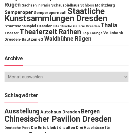
Rügen
Schauspielhaus
Sachsen in Paris
Schloss Moritzburg
Staatliche
Semperoper
Semperopernball
Kunstsammlungen Dresden
Thalia
Staatsschauspiel Dresden
Städtische Galerie Dresden
Theaterzelt Rathen
Volksbank
Theater
Top Lounge
Waldbühne Rügen
Dresden-Bautzen eG
Archive
Schlagwörter
Ausstellung
Bergen
Autohaus Dresden
Chinesischer Pavillon Dresden
Die Ente bleibt draußen
Deutsche Post
Drei Haselnüsse für