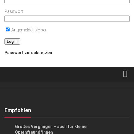
Passwort
Angemeldet bleiben
Passwort zurücksetzen
Verkaufsstellen
Abonnement
Kontakt, Impressum
Empfohlen
Datenschutzerklärung
KUNST & KULTUR
Großes Vergnügen – auch für kleine
AGB
Opernfreund*innen