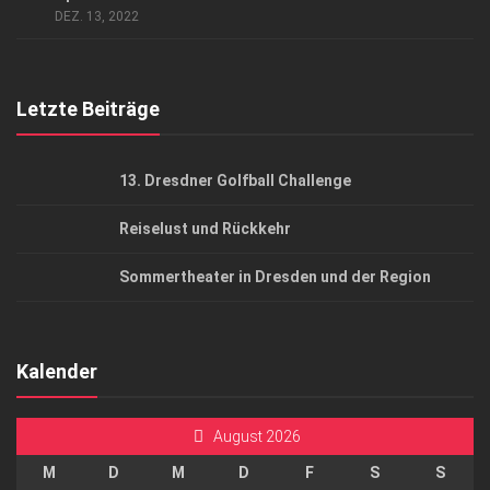
DEZ. 13, 2022
Top Gesundheitsforum Dresden / Ostsachsen
Mediadaten
Letzte Beiträge
13. Dresdner Golfball Challenge
Reiselust und Rückkehr
Sommertheater in Dresden und der Region
Kalender
August 2026
M
D
M
D
F
S
S