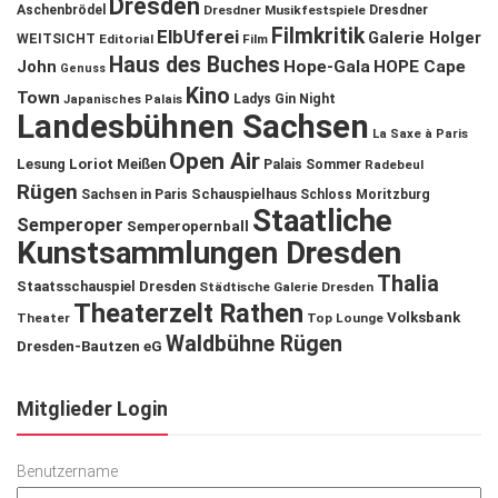
Dresden
Aschenbrödel
Dresdner Musikfestspiele
Dresdner
Filmkritik
ElbUferei
Galerie Holger
WEITSICHT
Editorial
Film
Haus des Buches
John
Hope-Gala
HOPE Cape
Genuss
Kino
Town
Ladys Gin Night
Japanisches Palais
Landesbühnen Sachsen
La Saxe à Paris
Open Air
Lesung
Loriot
Meißen
Palais Sommer
Radebeul
Rügen
Schauspielhaus
Sachsen in Paris
Schloss Moritzburg
Staatliche
Semperoper
Semperopernball
Kunstsammlungen Dresden
Thalia
Staatsschauspiel Dresden
Städtische Galerie Dresden
Theaterzelt Rathen
Volksbank
Theater
Top Lounge
Waldbühne Rügen
Dresden-Bautzen eG
Mitglieder Login
Benutzername