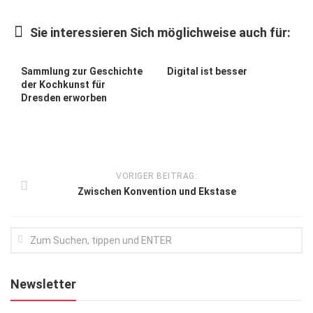
Kunst & Kultur
Sie interessieren Sich möglichweise auch für:
Lifestyle
Ausflug & Reise
Sammlung zur Geschichte
Digital ist besser
der Kochkunst für
Podcast
Dresden erworben
Top Branchen
SACHSEN IN PARIS
VORIGER BEITRAG:
Zwischen Konvention und Ekstase
Newsletter