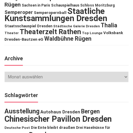
Rügen
Schauspielhaus
Sachsen in Paris
Schloss Moritzburg
Staatliche
Semperoper
Semperopernball
Kunstsammlungen Dresden
Thalia
Staatsschauspiel Dresden
Städtische Galerie Dresden
Theaterzelt Rathen
Volksbank
Theater
Top Lounge
Waldbühne Rügen
Dresden-Bautzen eG
Archive
Schlagwörter
Ausstellung
Bergen
Autohaus Dresden
Chinesischer Pavillon Dresden
Die Ente bleibt draußen
Deutsche Post
Drei Haselnüsse für