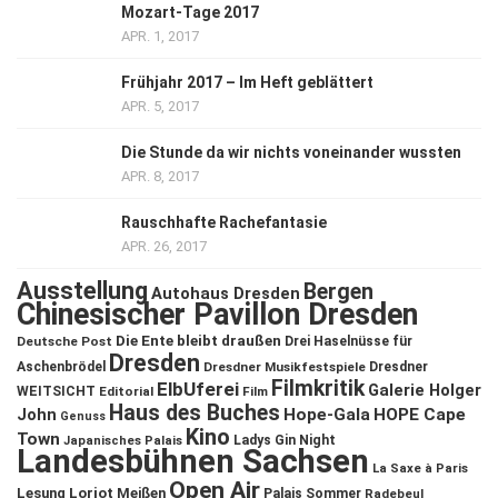
Mozart-Tage 2017
APR. 1, 2017
Frühjahr 2017 – Im Heft geblättert
APR. 5, 2017
Die Stunde da wir nichts voneinander wussten
APR. 8, 2017
Rauschhafte Rachefantasie
APR. 26, 2017
Ausstellung
Bergen
Autohaus Dresden
Chinesischer Pavillon Dresden
Die Ente bleibt draußen
Deutsche Post
Drei Haselnüsse für
Dresden
Aschenbrödel
Dresdner Musikfestspiele
Dresdner
Filmkritik
ElbUferei
Galerie Holger
WEITSICHT
Editorial
Film
Haus des Buches
John
Hope-Gala
HOPE Cape
Genuss
Kino
Town
Ladys Gin Night
Japanisches Palais
Landesbühnen Sachsen
La Saxe à Paris
Open Air
Lesung
Loriot
Meißen
Palais Sommer
Radebeul