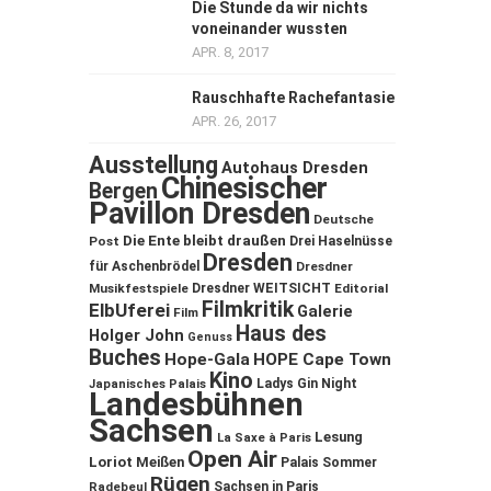
Die Stunde da wir nichts
voneinander wussten
APR. 8, 2017
Rauschhafte Rachefantasie
APR. 26, 2017
Ausstellung
Autohaus Dresden
Chinesischer
Bergen
Pavillon Dresden
Deutsche
Die Ente bleibt draußen
Post
Drei Haselnüsse
Dresden
für Aschenbrödel
Dresdner
Musikfestspiele
Dresdner WEITSICHT
Editorial
Filmkritik
ElbUferei
Galerie
Film
Haus des
Holger John
Genuss
Buches
Hope-Gala
HOPE Cape Town
Kino
Ladys Gin Night
Japanisches Palais
Landesbühnen
Sachsen
Lesung
La Saxe à Paris
Open Air
Loriot
Meißen
Palais Sommer
Rügen
Sachsen in Paris
Radebeul