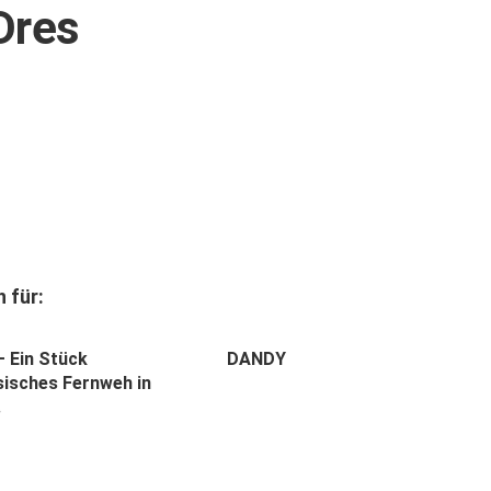
Dres
 für:
 Ein Stück
DANDY
sisches Fernweh in
.