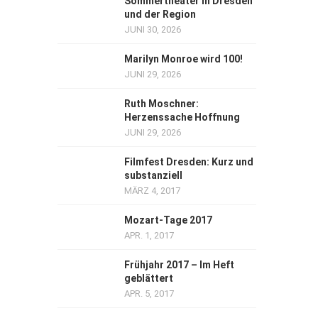
Sommertheater in Dresden
und der Region
JUNI 30, 2026
Marilyn Monroe wird 100!
JUNI 29, 2026
Ruth Moschner:
Herzenssache Hoffnung
JUNI 29, 2026
Filmfest Dresden: Kurz und
substanziell
MÄRZ 4, 2017
Mozart-Tage 2017
APR. 1, 2017
Frühjahr 2017 – Im Heft
geblättert
APR. 5, 2017