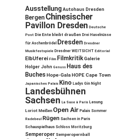
Ausstellung
Autohaus Dresden
Chinesischer
Bergen
Pavillon Dresden
Deutsche
Die Ente bleibt draußen
Post
Drei Haselnüsse
Dresden
für Aschenbrödel
Dresdner
Musikfestspiele
Dresdner WEITSICHT
Editorial
Filmkritik
ElbUferei
Galerie
Film
Haus des
Holger John
Genuss
Buches
Hope-Gala
HOPE Cape Town
Kino
Ladys Gin Night
Japanisches Palais
Landesbühnen
Sachsen
Lesung
La Saxe à Paris
Open Air
Loriot
Meißen
Palais Sommer
Rügen
Sachsen in Paris
Radebeul
Schauspielhaus
Schloss Moritzburg
Semperoper
Semperopernball