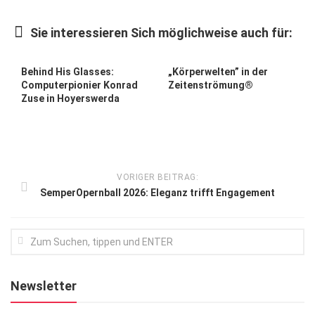
Kunst & Kultur
Sie interessieren Sich möglichweise auch für:
Lifestyle
Ausflug & Reise
Behind His Glasses:
„Körperwelten” in der
Computerpionier Konrad
Zeitenströmung®
Podcast
Zuse in Hoyerswerda
Top Branchen
SACHSEN IN PARIS
VORIGER BEITRAG:
SemperOpernball 2026: Eleganz trifft Engagement
Newsletter