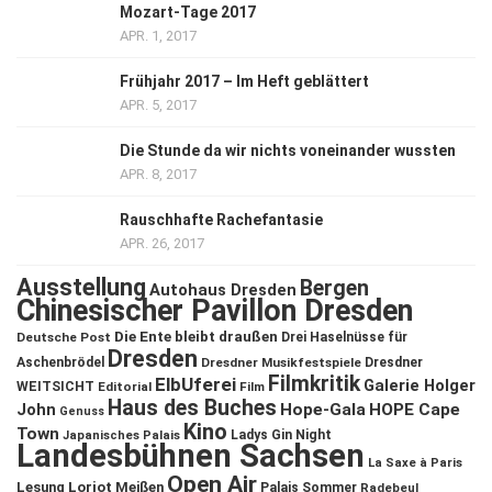
Mozart-Tage 2017
APR. 1, 2017
Frühjahr 2017 – Im Heft geblättert
APR. 5, 2017
Die Stunde da wir nichts voneinander wussten
APR. 8, 2017
Rauschhafte Rachefantasie
APR. 26, 2017
Ausstellung
Bergen
Autohaus Dresden
Chinesischer Pavillon Dresden
Die Ente bleibt draußen
Deutsche Post
Drei Haselnüsse für
Dresden
Aschenbrödel
Dresdner Musikfestspiele
Dresdner
Filmkritik
ElbUferei
Galerie Holger
WEITSICHT
Editorial
Film
Haus des Buches
John
Hope-Gala
HOPE Cape
Genuss
Kino
Town
Ladys Gin Night
Japanisches Palais
Landesbühnen Sachsen
La Saxe à Paris
Open Air
Lesung
Loriot
Meißen
Palais Sommer
Radebeul