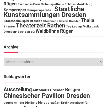
Rügen
Schauspielhaus
Sachsen in Paris
Schloss Moritzburg
Staatliche
Semperoper
Semperopernball
Kunstsammlungen Dresden
Thalia
Staatsschauspiel Dresden
Städtische Galerie Dresden
Theaterzelt Rathen
Volksbank
Theater
Top Lounge
Waldbühne Rügen
Dresden-Bautzen eG
Archive
Schlagwörter
Ausstellung
Bergen
Autohaus Dresden
Chinesischer Pavillon Dresden
Die Ente bleibt draußen
Deutsche Post
Drei Haselnüsse für