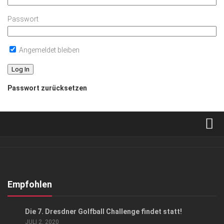
Passwort
Angemeldet bleiben
Passwort zurücksetzen
Verkaufsstellen
Abonnement
Kontakt, Impressum
Empfohlen
Datenschutzerklärung
ANZEIGE
/
GESELLSCHAFT
Die 7. Dresdner Golfball Challenge findet statt!
AGB
JULI 2, 2020