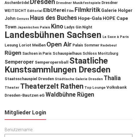
Dresden
Aschenbrödel
Dresdner Musikfestspiele
Dresdner
Filmkritik
ElbUferei
Galerie Holger
WEITSICHT
Editorial
Film
Haus des Buches
John
Hope-Gala
HOPE Cape
Genuss
Kino
Town
Ladys Gin Night
Japanisches Palais
Landesbühnen Sachsen
La Saxe à Paris
Open Air
Lesung
Loriot
Meißen
Palais Sommer
Radebeul
Rügen
Schauspielhaus
Sachsen in Paris
Schloss Moritzburg
Staatliche
Semperoper
Semperopernball
Kunstsammlungen Dresden
Thalia
Staatsschauspiel Dresden
Städtische Galerie Dresden
Theaterzelt Rathen
Volksbank
Theater
Top Lounge
Waldbühne Rügen
Dresden-Bautzen eG
Mitglieder Login
Benutzername