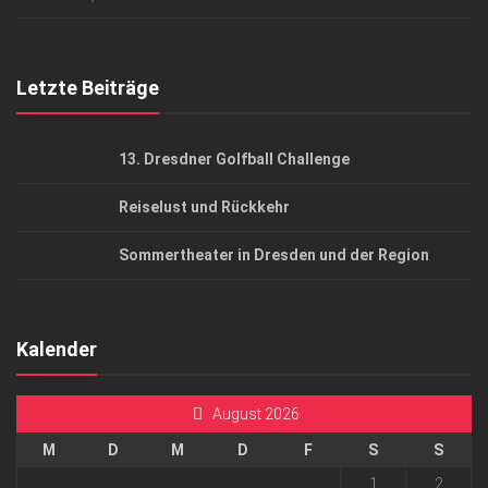
Top Gesundheitsforum Dresden / Ostsachsen
Mediadaten
Letzte Beiträge
13. Dresdner Golfball Challenge
Reiselust und Rückkehr
Sommertheater in Dresden und der Region
Kalender
August 2026
M
D
M
D
F
S
S
1
2