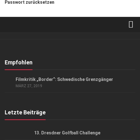
Passwort zurücksetzen
Verkaufsstellen
Abonnement
Kontakt, Impressum
Empfohlen
Datenschutzerklärung
KUNST & KULTUR
Filmkritik „Border“: Schwedische Grenzgänger
AGB
MÄRZ 27, 2019
Top Gesundheitsforum Dresden / Ostsachsen
Mediadaten
Letzte Beiträge
13. Dresdner Golfball Challenge