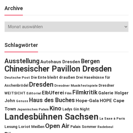
Archive
Schlagwörter
Ausstellung
Bergen
Autohaus Dresden
Chinesischer Pavillon Dresden
Die Ente bleibt draußen
Deutsche Post
Drei Haselnüsse für
Dresden
Aschenbrödel
Dresdner Musikfestspiele
Dresdner
Filmkritik
ElbUferei
Galerie Holger
WEITSICHT
Editorial
Film
Haus des Buches
John
Hope-Gala
HOPE Cape
Genuss
Kino
Town
Ladys Gin Night
Japanisches Palais
Landesbühnen Sachsen
La Saxe à Paris
Open Air
Lesung
Loriot
Meißen
Palais Sommer
Radebeul