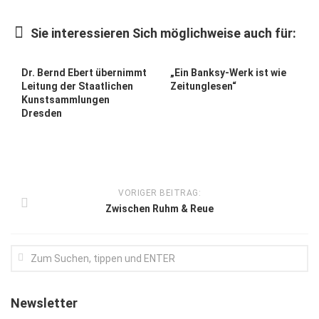
Kunst & Kultur
Sie interessieren Sich möglichweise auch für:
Lifestyle
Ausflug & Reise
Dr. Bernd Ebert übernimmt
„Ein Banksy-Werk ist wie
Leitung der Staatlichen
Zeitunglesen“
Podcast
Kunstsammlungen
Dresden
Top Branchen
SACHSEN IN PARIS
VORIGER BEITRAG:
Zwischen Ruhm & Reue
Newsletter