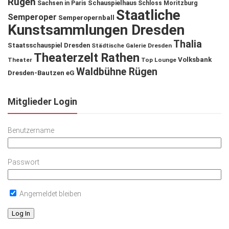
Rügen
Schauspielhaus
Sachsen in Paris
Schloss Moritzburg
Staatliche
Semperoper
Semperopernball
Kunstsammlungen Dresden
Thalia
Staatsschauspiel Dresden
Städtische Galerie Dresden
Theaterzelt Rathen
Volksbank
Theater
Top Lounge
Waldbühne Rügen
Dresden-Bautzen eG
Mitglieder Login
Benutzername
Passwort
Angemeldet bleiben