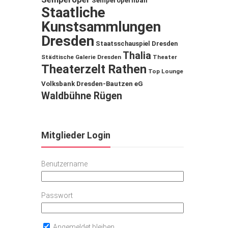
Semperopernball
Staatliche
Kunstsammlungen
Dresden
Staatsschauspiel Dresden
Thalia
Städtische Galerie Dresden
Theater
Theaterzelt Rathen
Top Lounge
Volksbank Dresden-Bautzen eG
Waldbühne Rügen
Mitglieder Login
Benutzername
Passwort
Angemeldet bleiben