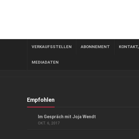
VERKAUFSSTELLEN
ABONNEMENT
KONTAKT
MEDIADATEN
Empfohlen
GESELLSCHAFT
/
KUNST & KULTUR
Im Gespräch mit Joja Wendt
OKT. 6, 2017