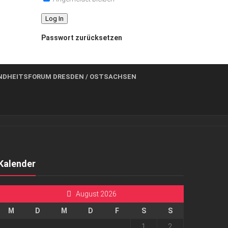
Passwort zurücksetzen
NDHEITSFORUM DRESDEN / OSTSACHSEN
Kalender
August 2026
M
D
M
D
F
S
S
1
2