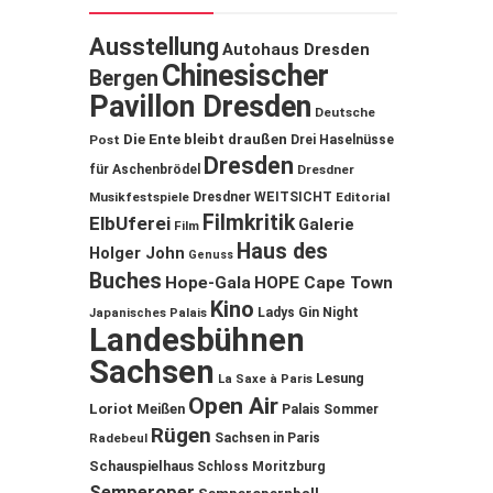
Ausstellung
Autohaus Dresden
Chinesischer
Bergen
Pavillon Dresden
Deutsche
Die Ente bleibt draußen
Post
Drei Haselnüsse
Dresden
für Aschenbrödel
Dresdner
Musikfestspiele
Dresdner WEITSICHT
Editorial
Filmkritik
ElbUferei
Galerie
Film
Haus des
Holger John
Genuss
Buches
Hope-Gala
HOPE Cape Town
Kino
Ladys Gin Night
Japanisches Palais
Landesbühnen
Sachsen
Lesung
La Saxe à Paris
Open Air
Loriot
Meißen
Palais Sommer
Rügen
Sachsen in Paris
Radebeul
Schauspielhaus
Schloss Moritzburg
Semperoper