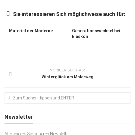
Kunst & Kultur
Sie interessieren Sich möglichweise auch für:
Lifestyle
Ausflug & Reise
Material der Moderne
Generationswechsel bei
Elaskon
Podcast
Top Branchen
SACHSEN IN PARIS
VORIGER BEITRAG:
Winterglück am Malerweg
Newsletter
Abonnieren Sie unseren Newsletter