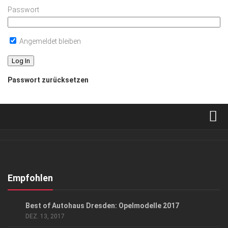
Passwort
Angemeldet bleiben
Passwort zurücksetzen
Verkaufsstellen
Abonnement
Kontakt, Impressum
Empfohlen
Datenschutzerklärung
ANZEIGE
/
GESCHÄFT
Best of Autohaus Dresden: Opelmodelle 2017
AGB
DEZ. 13, 2017