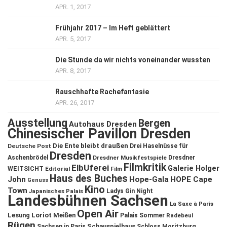
APR. 1, 2017
Frühjahr 2017 – Im Heft geblättert
APR. 5, 2017
Die Stunde da wir nichts voneinander wussten
APR. 8, 2017
Rauschhafte Rachefantasie
APR. 26, 2017
Ausstellung
Bergen
Autohaus Dresden
Chinesischer Pavillon Dresden
Die Ente bleibt draußen
Deutsche Post
Drei Haselnüsse für
Dresden
Aschenbrödel
Dresdner Musikfestspiele
Dresdner
Filmkritik
ElbUferei
Galerie Holger
WEITSICHT
Editorial
Film
Haus des Buches
John
Hope-Gala
HOPE Cape
Genuss
Kino
Town
Ladys Gin Night
Japanisches Palais
Landesbühnen Sachsen
La Saxe à Paris
Open Air
Lesung
Loriot
Meißen
Palais Sommer
Radebeul
Rügen
Schauspielhaus
Sachsen in Paris
Schloss Moritzburg