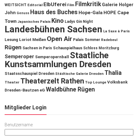
Filmkritik
ElbUferei
Galerie Holger
WEITSICHT
Editorial
Film
Haus des Buches
John
Hope-Gala
HOPE Cape
Genuss
Kino
Town
Ladys Gin Night
Japanisches Palais
Landesbühnen Sachsen
La Saxe à Paris
Open Air
Lesung
Loriot
Meißen
Palais Sommer
Radebeul
Rügen
Schauspielhaus
Sachsen in Paris
Schloss Moritzburg
Staatliche
Semperoper
Semperopernball
Kunstsammlungen Dresden
Thalia
Staatsschauspiel Dresden
Städtische Galerie Dresden
Theaterzelt Rathen
Volksbank
Theater
Top Lounge
Waldbühne Rügen
Dresden-Bautzen eG
Mitglieder Login
Benutzername