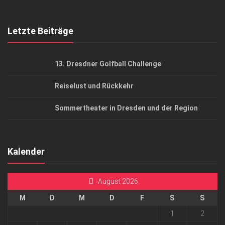
Top Gesundheitsforum Dresden / Ostsachsen
Mediadaten
Letzte Beiträge
13. Dresdner Golfball Challenge
Reiselust und Rückkehr
Sommertheater in Dresden und der Region
Kalender
August 2026
M
D
M
D
F
S
S
1
2