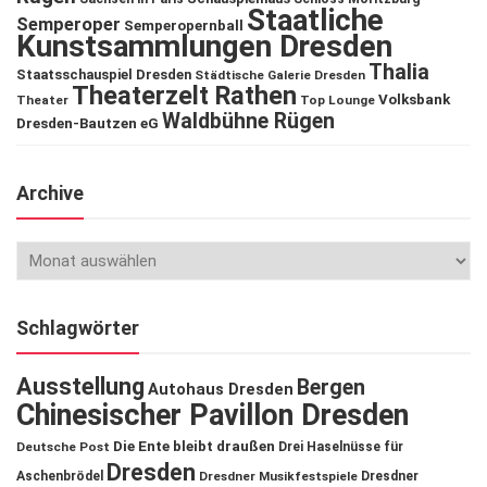
Staatliche
Semperoper
Semperopernball
Kunstsammlungen Dresden
Thalia
Staatsschauspiel Dresden
Städtische Galerie Dresden
Theaterzelt Rathen
Volksbank
Theater
Top Lounge
Waldbühne Rügen
Dresden-Bautzen eG
Archive
Schlagwörter
Ausstellung
Bergen
Autohaus Dresden
Chinesischer Pavillon Dresden
Die Ente bleibt draußen
Deutsche Post
Drei Haselnüsse für
Dresden
Aschenbrödel
Dresdner Musikfestspiele
Dresdner