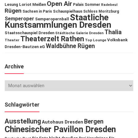
Open Air
Lesung
Loriot
Meißen
Palais Sommer
Radebeul
Rügen
Schauspielhaus
Sachsen in Paris
Schloss Moritzburg
Staatliche
Semperoper
Semperopernball
Kunstsammlungen Dresden
Thalia
Staatsschauspiel Dresden
Städtische Galerie Dresden
Theaterzelt Rathen
Volksbank
Theater
Top Lounge
Waldbühne Rügen
Dresden-Bautzen eG
Archive
Schlagwörter
Ausstellung
Bergen
Autohaus Dresden
Chinesischer Pavillon Dresden