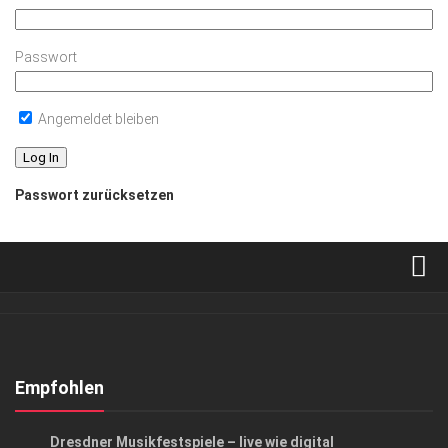
Passwort
Angemeldet bleiben
Passwort zurücksetzen
Verkaufsstellen
Abonnement
Kontakt, Impressum
Empfohlen
Datenschutzerklärung
EVENTS
/
KUNST & KULTUR
Dresdner Musikfestspiele – live wie digital