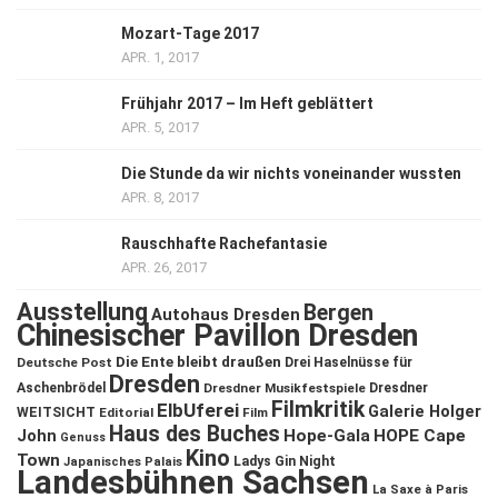
Mozart-Tage 2017
APR. 1, 2017
Frühjahr 2017 – Im Heft geblättert
APR. 5, 2017
Die Stunde da wir nichts voneinander wussten
APR. 8, 2017
Rauschhafte Rachefantasie
APR. 26, 2017
Ausstellung
Bergen
Autohaus Dresden
Chinesischer Pavillon Dresden
Die Ente bleibt draußen
Deutsche Post
Drei Haselnüsse für
Dresden
Aschenbrödel
Dresdner Musikfestspiele
Dresdner
Filmkritik
ElbUferei
Galerie Holger
WEITSICHT
Editorial
Film
Haus des Buches
John
Hope-Gala
HOPE Cape
Genuss
Kino
Town
Ladys Gin Night
Japanisches Palais
Landesbühnen Sachsen
La Saxe à Paris