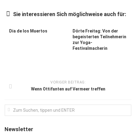
Kunst & Kultur
Sie interessieren Sich möglichweise auch für:
Lifestyle
Ausflug & Reise
Dia de los Muertos
Dörte Freitag: Von der
begeisterten Teilnehmerin
Podcast
zur Yoga-
Festivalmacherin
Top Branchen
SACHSEN IN PARIS
VORIGER BEITRAG:
Wenn Ottifanten auf Vermeer treffen
Newsletter