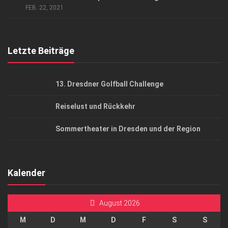
AGB
FEB. 22, 2021
Top Gesundheitsforum Dresden / Ostsachsen
Mediadaten
Letzte Beiträge
13. Dresdner Golfball Challenge
Reiselust und Rückkehr
Sommertheater in Dresden und der Region
Kalender
August 2026
M
D
M
D
F
S
S