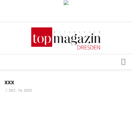
Verkaufsstellen
Abonnement
Kontakt, Impressum
Datenschutzerklärung
AGB
Architektur & Design
xxx
Top Gesundheitsforum Dresden / Ostsachsen
Events
DEZ. 16, 2025
Mediadaten
Genuss
Geschäft
gesund & schön
Gesellschaft