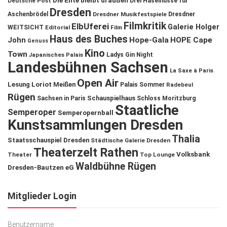
Die Ente bleibt draußen
Deutsche Post
Drei Haselnüsse für
Dresden
Aschenbrödel
Dresdner Musikfestspiele
Dresdner
Filmkritik
ElbUferei
Galerie Holger
WEITSICHT
Editorial
Film
Haus des Buches
John
Hope-Gala
HOPE Cape
Genuss
Kino
Town
Ladys Gin Night
Japanisches Palais
Landesbühnen Sachsen
La Saxe à Paris
Open Air
Lesung
Loriot
Meißen
Palais Sommer
Radebeul
Rügen
Schauspielhaus
Sachsen in Paris
Schloss Moritzburg
Staatliche
Semperoper
Semperopernball
Kunstsammlungen Dresden
Thalia
Staatsschauspiel Dresden
Städtische Galerie Dresden
Theaterzelt Rathen
Volksbank
Theater
Top Lounge
Waldbühne Rügen
Dresden-Bautzen eG
Mitglieder Login
Benutzername