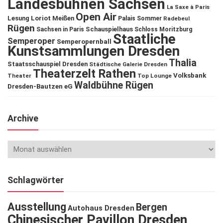
Landesbühnen Sachsen
La Saxe à Paris
Open Air
Lesung
Loriot
Meißen
Palais Sommer
Radebeul
Rügen
Schauspielhaus
Sachsen in Paris
Schloss Moritzburg
Staatliche
Semperoper
Semperopernball
Kunstsammlungen Dresden
Thalia
Staatsschauspiel Dresden
Städtische Galerie Dresden
Theaterzelt Rathen
Volksbank
Theater
Top Lounge
Waldbühne Rügen
Dresden-Bautzen eG
Archive
Schlagwörter
Ausstellung
Bergen
Autohaus Dresden
Chinesischer Pavillon Dresden