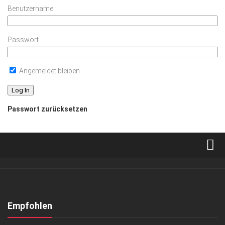
Benutzername
Passwort
Angemeldet bleiben
Passwort zurücksetzen
Verkaufsstellen
Abonnement
Kontakt, Impressum
Empfohlen
Datenschutzerklärung
KUNST & KULTUR