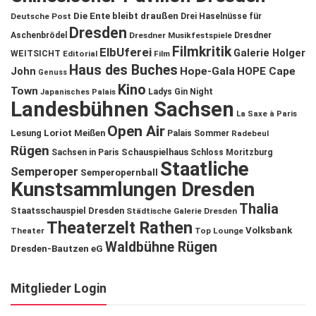
Die Ente bleibt draußen
Deutsche Post
Drei Haselnüsse für
Dresden
Aschenbrödel
Dresdner Musikfestspiele
Dresdner
Filmkritik
ElbUferei
Galerie Holger
WEITSICHT
Editorial
Film
Haus des Buches
John
Hope-Gala
HOPE Cape
Genuss
Kino
Town
Ladys Gin Night
Japanisches Palais
Landesbühnen Sachsen
La Saxe à Paris
Open Air
Lesung
Loriot
Meißen
Palais Sommer
Radebeul
Rügen
Schauspielhaus
Sachsen in Paris
Schloss Moritzburg
Staatliche
Semperoper
Semperopernball
Kunstsammlungen Dresden
Thalia
Staatsschauspiel Dresden
Städtische Galerie Dresden
Theaterzelt Rathen
Volksbank
Theater
Top Lounge
Waldbühne Rügen
Dresden-Bautzen eG
Mitglieder Login