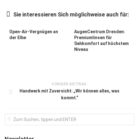
Kunst & Kultur
Sie interessieren Sich möglichweise auch für:
Lifestyle
Ausflug & Reise
Open-Air-Vergnügen an
AugenCentrum Dresden:
der Elbe
Premiumlinsen für
Podcast
Sehkomfort auf höchstem
Niveau
Top Branchen
SACHSEN IN PARIS
VORIGER BEITRAG:
Handwerk mit Zuversicht: „Wir können alles, was
kommt.“
Newsletter