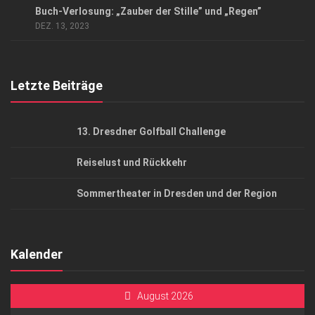
Buch-Verlosung: „Zauber der Stille” und „Regen”
AGB
DEZ. 13, 2023
Top Gesundheitsforum Dresden / Ostsachsen
Mediadaten
Letzte Beiträge
13. Dresdner Golfball Challenge
Reiselust und Rückkehr
Sommertheater in Dresden und der Region
Kalender
August 2026