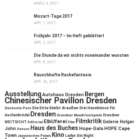
MÄRZ 4, 2017
Mozart-Tage 2017
APR. 1, 2017
Frühjahr 2017 – Im Heft geblättert
APR. 5, 2017
Die Stunde da wir nichts voneinander wussten
APR. 8, 2017
Rauschhafte Rachefantasie
APR. 26, 2017
Ausstellung
Bergen
Autohaus Dresden
Chinesischer Pavillon Dresden
Die Ente bleibt draußen
Deutsche Post
Drei Haselnüsse für
Dresden
Aschenbrödel
Dresdner Musikfestspiele
Dresdner
Filmkritik
ElbUferei
Galerie Holger
WEITSICHT
Editorial
Film
Haus des Buches
John
Hope-Gala
HOPE Cape
Genuss
Kino
Town
Ladys Gin Night
Japanisches Palais