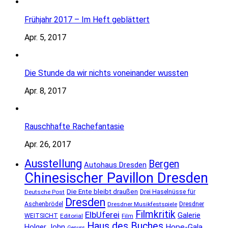
Frühjahr 2017 – Im Heft geblättert
Apr. 5, 2017
Die Stunde da wir nichts voneinander wussten
Apr. 8, 2017
Rauschhafte Rachefantasie
Apr. 26, 2017
Ausstellung
Bergen
Autohaus Dresden
Chinesischer Pavillon Dresden
Die Ente bleibt draußen
Deutsche Post
Drei Haselnüsse für
Dresden
Aschenbrödel
Dresdner Musikfestspiele
Dresdner
Filmkritik
ElbUferei
Galerie
WEITSICHT
Editorial
Film
Haus des Buches
Holger John
Hope-Gala
Genuss