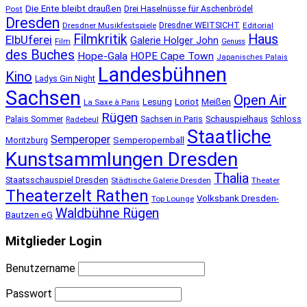
Die Ente bleibt draußen
Post
Drei Haselnüsse für Aschenbrödel
Dresden
Dresdner Musikfestspiele
Dresdner WEITSICHT
Editorial
Filmkritik
Haus
ElbUferei
Galerie Holger John
Film
Genuss
des Buches
Hope-Gala
HOPE Cape Town
Japanisches Palais
Landesbühnen
Kino
Ladys Gin Night
Sachsen
Open Air
Lesung
Loriot
Meißen
La Saxe à Paris
Rügen
Schauspielhaus
Palais Sommer
Sachsen in Paris
Schloss
Radebeul
Staatliche
Semperoper
Semperopernball
Moritzburg
Kunstsammlungen Dresden
Thalia
Staatsschauspiel Dresden
Städtische Galerie Dresden
Theater
Theaterzelt Rathen
Volksbank Dresden-
Top Lounge
Waldbühne Rügen
Bautzen eG
Mitglieder Login
Benutzername
Passwort