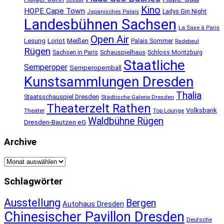
Kino
HOPE Cape Town
Ladys Gin Night
Japanisches Palais
Landesbühnen Sachsen
La Saxe à Paris
Open Air
Lesung
Loriot
Meißen
Palais Sommer
Radebeul
Rügen
Schauspielhaus
Sachsen in Paris
Schloss Moritzburg
Staatliche
Semperoper
Semperopernball
Kunstsammlungen Dresden
Thalia
Staatsschauspiel Dresden
Städtische Galerie Dresden
Theaterzelt Rathen
Volksbank
Theater
Top Lounge
Waldbühne Rügen
Dresden-Bautzen eG
Archive
Archive
Schlagwörter
Ausstellung
Bergen
Autohaus Dresden
Chinesischer Pavillon Dresden
Deutsche