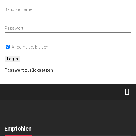
Benutzername
Passwort
Angemeldet bleiben
Passwort zurücksetzen
Verkaufsstellen
Abonnement
Kontakt, Impressum
Empfohlen