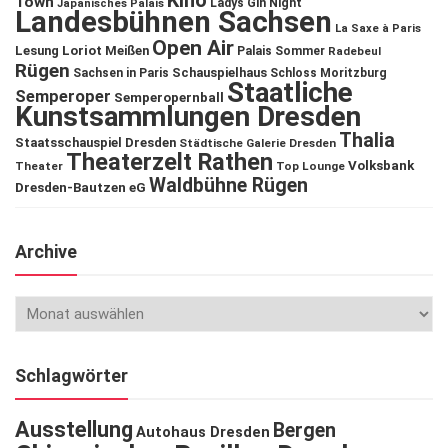
Kino
Town
Ladys Gin Night
Japanisches Palais
Landesbühnen Sachsen
La Saxe à Paris
Open Air
Lesung
Loriot
Meißen
Palais Sommer
Radebeul
Rügen
Schauspielhaus
Sachsen in Paris
Schloss Moritzburg
Staatliche
Semperoper
Semperopernball
Kunstsammlungen Dresden
Thalia
Staatsschauspiel Dresden
Städtische Galerie Dresden
Theaterzelt Rathen
Volksbank
Theater
Top Lounge
Waldbühne Rügen
Dresden-Bautzen eG
Archive
Schlagwörter
Ausstellung
Bergen
Autohaus Dresden