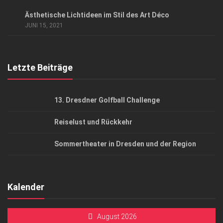
Datenschutzerklärung
LIFESTYLE & LUXUS
Ästhetische Lichtideen im Stil des Art Déco
AGB
JUNI 15, 2021
Top Gesundheitsforum Dresden / Ostsachsen
Mediadaten
Letzte Beiträge
13. Dresdner Golfball Challenge
Reiselust und Rückkehr
Sommertheater in Dresden und der Region
Kalender
August 2026