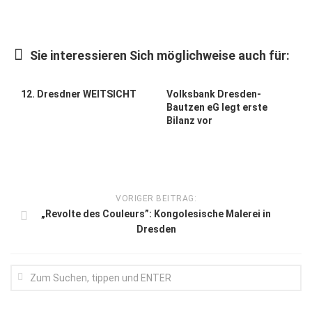
Kunst & Kultur
Lifestyle
Sie interessieren Sich möglichweise auch für:
Ausflug & Reise
12. Dresdner WEITSICHT
Volksbank Dresden-
Podcast
Bautzen eG legt erste
Bilanz vor
Top Branchen
SACHSEN IN PARIS
VORIGER BEITRAG:
„Revolte des Couleurs”: Kongolesische Malerei in
Dresden