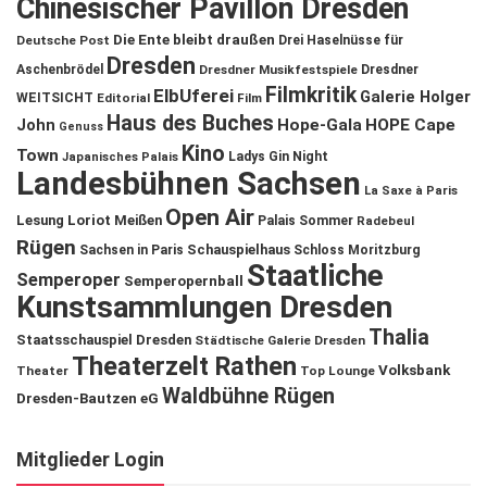
Chinesischer Pavillon Dresden
Die Ente bleibt draußen
Deutsche Post
Drei Haselnüsse für
Dresden
Aschenbrödel
Dresdner Musikfestspiele
Dresdner
Filmkritik
ElbUferei
Galerie Holger
WEITSICHT
Editorial
Film
Haus des Buches
John
Hope-Gala
HOPE Cape
Genuss
Kino
Town
Ladys Gin Night
Japanisches Palais
Landesbühnen Sachsen
La Saxe à Paris
Open Air
Lesung
Loriot
Meißen
Palais Sommer
Radebeul
Rügen
Schauspielhaus
Sachsen in Paris
Schloss Moritzburg
Staatliche
Semperoper
Semperopernball
Kunstsammlungen Dresden
Thalia
Staatsschauspiel Dresden
Städtische Galerie Dresden
Theaterzelt Rathen
Volksbank
Theater
Top Lounge
Waldbühne Rügen
Dresden-Bautzen eG
Mitglieder Login