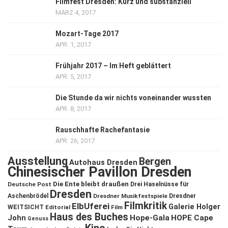
Filmfest Dresden: Kurz und substanziell
MÄRZ 4, 2017
Mozart-Tage 2017
APR. 1, 2017
Frühjahr 2017 – Im Heft geblättert
APR. 5, 2017
Die Stunde da wir nichts voneinander wussten
APR. 8, 2017
Rauschhafte Rachefantasie
APR. 26, 2017
Ausstellung
Bergen
Autohaus Dresden
Chinesischer Pavillon Dresden
Die Ente bleibt draußen
Deutsche Post
Drei Haselnüsse für
Dresden
Aschenbrödel
Dresdner Musikfestspiele
Dresdner
Filmkritik
ElbUferei
Galerie Holger
WEITSICHT
Editorial
Film
Haus des Buches
John
Hope-Gala
HOPE Cape
Genuss