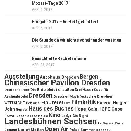
Mozart-Tage 2017
APR. 1, 2017
Frühjahr 2017 – Im Heft geblättert
APR. 5, 2017
Die Stunde da wir nichts voneinander wussten
APR. 8, 2017
Rauschhafte Rachefantasie
APR. 26, 2017
Ausstellung
Bergen
Autohaus Dresden
Chinesischer Pavillon Dresden
Die Ente bleibt draußen
Deutsche Post
Drei Haselnüsse für
Dresden
Aschenbrödel
Dresdner Musikfestspiele
Dresdner
Filmkritik
ElbUferei
Galerie Holger
WEITSICHT
Editorial
Film
Haus des Buches
John
Hope-Gala
HOPE Cape
Genuss
Kino
Town
Ladys Gin Night
Japanisches Palais
Landesbühnen Sachsen
La Saxe à Paris
Open Air
Lesung
Loriot
Meißen
Palais Sommer
Radebeul