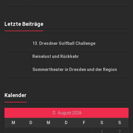
Top Gesundheitsforum Dresden / Ostsachsen
Mediadaten
Letzte Beiträge
13. Dresdner Golfball Challenge
Reiselust und Rückkehr
Sommertheater in Dresden und der Region
Kalender
August 2026
M
D
M
D
F
S
S
1
2