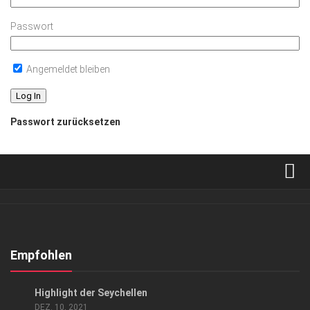
Passwort
Angemeldet bleiben
Passwort zurücksetzen
Verkaufsstellen
Abonnement
Kontakt, Impressum
Empfohlen
Datenschutzerklärung
ANZEIGE
/
AUSFLUG & REISE
Highlight der Seychellen
AGB
DEZ. 10, 2021