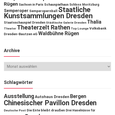
Rügen
Schauspielhaus
Sachsen in Paris
Schloss Moritzburg
Staatliche
Semperoper
Semperopernball
Kunstsammlungen Dresden
Thalia
Staatsschauspiel Dresden
Städtische Galerie Dresden
Theaterzelt Rathen
Volksbank
Theater
Top Lounge
Waldbühne Rügen
Dresden-Bautzen eG
Archive
Schlagwörter
Ausstellung
Bergen
Autohaus Dresden
Chinesischer Pavillon Dresden
Die Ente bleibt draußen
Deutsche Post
Drei Haselnüsse für