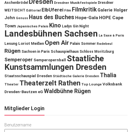
Dresden
Aschenbrödel
Dresdner Musikfestspiele
Dresdner
Filmkritik
ElbUferei
Galerie Holger
WEITSICHT
Editorial
Film
Haus des Buches
John
Hope-Gala
HOPE Cape
Genuss
Kino
Town
Ladys Gin Night
Japanisches Palais
Landesbühnen Sachsen
La Saxe à Paris
Open Air
Lesung
Loriot
Meißen
Palais Sommer
Radebeul
Rügen
Schauspielhaus
Sachsen in Paris
Schloss Moritzburg
Staatliche
Semperoper
Semperopernball
Kunstsammlungen Dresden
Thalia
Staatsschauspiel Dresden
Städtische Galerie Dresden
Theaterzelt Rathen
Volksbank
Theater
Top Lounge
Waldbühne Rügen
Dresden-Bautzen eG
Mitglieder Login
Benutzername