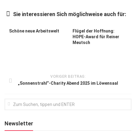
Kunst & Kultur
Sie interessieren Sich möglichweise auch für:
Lifestyle
Ausflug & Reise
Schöne neue Arbeitswelt
Flügel der Hoffnung:
HOPE-Award für Reiner
Podcast
Meutsch
Top Branchen
SACHSEN IN PARIS
VORIGER BEITRAG:
„Sonnenstrahl”-Charity Abend 2025 im Löwensaal
Newsletter