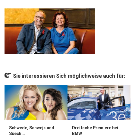
Gesellschaft
Kunst & Kultur
Lifestyle
Ausflug & Reise
Podcast
Top Branchen
SACHSEN IN PARIS
Sie interessieren Sich möglichweise auch für:
Schwede, Schwejk und
Dreifache Premiere bei
Speck …
BMW