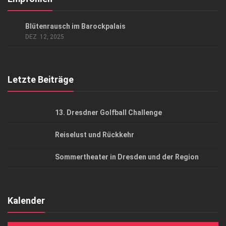
Datenschutzerklärung
AUSFLUG & REISE
/
GARTEN UND PARK
/
LIFESTYLE
Blütenrausch im Barockpalais
AGB
DEZ. 12, 2025
Top Gesundheitsforum Dresden / Ostsachsen
Mediadaten
Letzte Beiträge
13. Dresdner Golfball Challenge
Reiselust und Rückkehr
Sommertheater in Dresden und der Region
Kalender