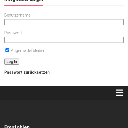
Benutzername
Passwort
Angemeldet bleiben
Passwort zurücksetzen
Verkaufsstellen
Abonnement
Kontakt, Impressum
Empfohlen