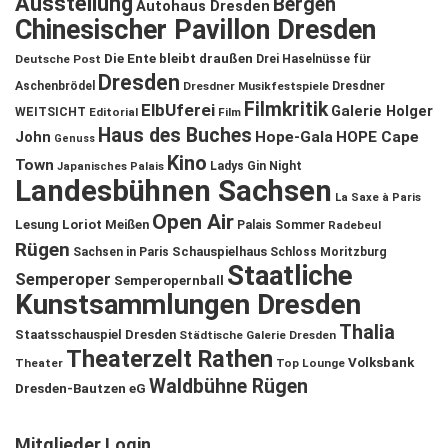
Ausstellung
Bergen
Autohaus Dresden
Chinesischer Pavillon Dresden
Die Ente bleibt draußen
Deutsche Post
Drei Haselnüsse für
Dresden
Aschenbrödel
Dresdner Musikfestspiele
Dresdner
Filmkritik
ElbUferei
Galerie Holger
WEITSICHT
Editorial
Film
Haus des Buches
John
Hope-Gala
HOPE Cape
Genuss
Kino
Town
Ladys Gin Night
Japanisches Palais
Landesbühnen Sachsen
La Saxe à Paris
Open Air
Lesung
Loriot
Meißen
Palais Sommer
Radebeul
Rügen
Schauspielhaus
Sachsen in Paris
Schloss Moritzburg
Staatliche
Semperoper
Semperopernball
Kunstsammlungen Dresden
Thalia
Staatsschauspiel Dresden
Städtische Galerie Dresden
Theaterzelt Rathen
Volksbank
Theater
Top Lounge
Waldbühne Rügen
Dresden-Bautzen eG
Mitglieder Login