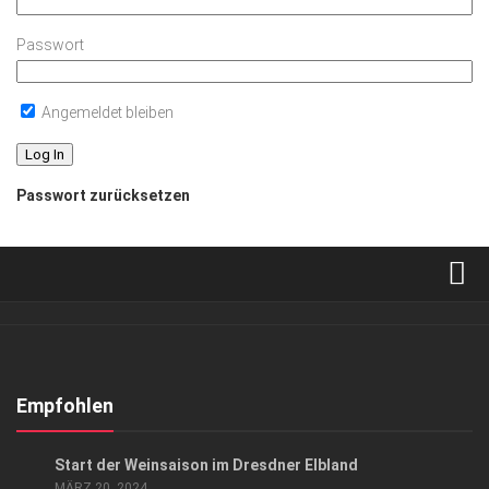
Passwort
Angemeldet bleiben
Passwort zurücksetzen
Verkaufsstellen
Abonnement
Kontakt, Impressum
Empfohlen
Datenschutzerklärung
ANZEIGE
/
EVENTS
/
GENUSS
/
HIGHLIGHTS
Start der Weinsaison im Dresdner Elbland
AGB
MÄRZ 20, 2024