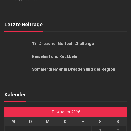
Top Gesundheitsforum Dresden / Ostsachsen
Mediadaten
Letzte Beiträge
13. Dresdner Golfball Challenge
Reiselust und Rückkehr
Sommertheater in Dresden und der Region
Kalender
August 2026
M
D
M
D
F
S
S
1
2