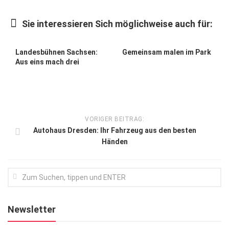
Kunst & Kultur
Sie interessieren Sich möglichweise auch für:
Lifestyle
Ausflug & Reise
Landesbühnen Sachsen:
Gemeinsam malen im Park
Aus eins mach drei
Podcast
Top Branchen
SACHSEN IN PARIS
VORIGER BEITRAG:
Autohaus Dresden: Ihr Fahrzeug aus den besten
Händen
Newsletter