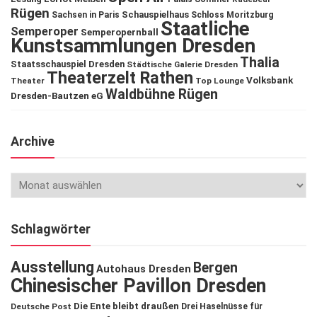
Rügen
Schauspielhaus
Sachsen in Paris
Schloss Moritzburg
Staatliche
Semperoper
Semperopernball
Kunstsammlungen Dresden
Thalia
Staatsschauspiel Dresden
Städtische Galerie Dresden
Theaterzelt Rathen
Volksbank
Theater
Top Lounge
Waldbühne Rügen
Dresden-Bautzen eG
Archive
Schlagwörter
Ausstellung
Bergen
Autohaus Dresden
Chinesischer Pavillon Dresden
Die Ente bleibt draußen
Deutsche Post
Drei Haselnüsse für