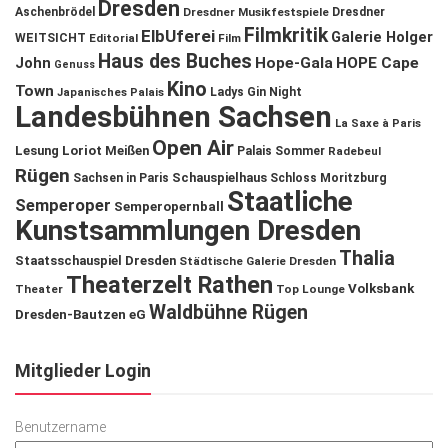
Dresden
Aschenbrödel
Dresdner Musikfestspiele
Dresdner
Filmkritik
ElbUferei
Galerie Holger
WEITSICHT
Editorial
Film
Haus des Buches
John
Hope-Gala
HOPE Cape
Genuss
Kino
Town
Ladys Gin Night
Japanisches Palais
Landesbühnen Sachsen
La Saxe à Paris
Open Air
Lesung
Loriot
Meißen
Palais Sommer
Radebeul
Rügen
Schauspielhaus
Sachsen in Paris
Schloss Moritzburg
Staatliche
Semperoper
Semperopernball
Kunstsammlungen Dresden
Thalia
Staatsschauspiel Dresden
Städtische Galerie Dresden
Theaterzelt Rathen
Volksbank
Theater
Top Lounge
Waldbühne Rügen
Dresden-Bautzen eG
Mitglieder Login
Benutzername