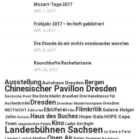
Mozart-Tage 2017
APR. 1, 2017
Frühjahr 2017 – Im Heft geblättert
APR. 5, 2017
Die Stunde da wir nichts voneinander wussten
APR. 8, 2017
Rauschhafte Rachefantasie
APR. 26, 2017
Ausstellung
Bergen
Autohaus Dresden
Chinesischer Pavillon Dresden
Die Ente bleibt draußen
Deutsche Post
Drei Haselnüsse für
Dresden
Aschenbrödel
Dresdner Musikfestspiele
Dresdner
Filmkritik
ElbUferei
Galerie Holger
WEITSICHT
Editorial
Film
Haus des Buches
John
Hope-Gala
HOPE Cape
Genuss
Kino
Town
Ladys Gin Night
Japanisches Palais
Landesbühnen Sachsen
La Saxe à Paris
Open Air
Lesung
Loriot
Meißen
Palais Sommer
Radebeul