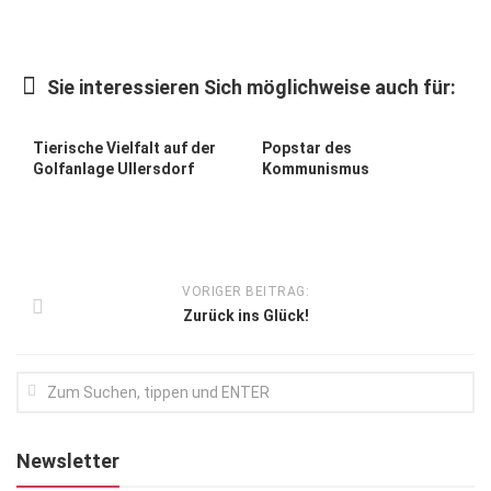
Kunst & Kultur
Lifestyle
Sie interessieren Sich möglichweise auch für:
Ausflug & Reise
Tierische Vielfalt auf der
Popstar des
Podcast
Golfanlage Ullersdorf
Kommunismus
Top Branchen
SACHSEN IN PARIS
VORIGER BEITRAG:
Zurück ins Glück!
Newsletter