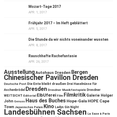
Mozart-Tage 2017
APR. 1, 2017
Frühjahr 2017 – Im Heft geblättert
APR. 5, 2017
Die Stunde da wir nichts voneinander wussten
APR. 8, 2017
Rauschhafte Rachefantasie
APR. 26, 2017
Ausstellung
Bergen
Autohaus Dresden
Chinesischer Pavillon Dresden
Die Ente bleibt draußen
Deutsche Post
Drei Haselnüsse für
Dresden
Aschenbrödel
Dresdner Musikfestspiele
Dresdner
Filmkritik
ElbUferei
Galerie Holger
WEITSICHT
Editorial
Film
Haus des Buches
John
Hope-Gala
HOPE Cape
Genuss
Kino
Town
Ladys Gin Night
Japanisches Palais
Landesbühnen Sachsen
La Saxe à Paris