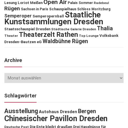
Open Air
Lesung
Loriot
Meißen
Palais Sommer
Radebeul
Rügen
Schauspielhaus
Sachsen in Paris
Schloss Moritzburg
Staatliche
Semperoper
Semperopernball
Kunstsammlungen Dresden
Thalia
Staatsschauspiel Dresden
Städtische Galerie Dresden
Theaterzelt Rathen
Volksbank
Theater
Top Lounge
Waldbühne Rügen
Dresden-Bautzen eG
Archive
Schlagwörter
Ausstellung
Bergen
Autohaus Dresden
Chinesischer Pavillon Dresden
Die Ente bleibt draußen
Deutsche Post
Drei Haselnüsse für