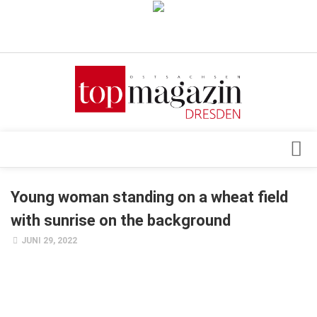
Verkaufsstellen
Abonnement
Kontakt, Impressum
Datenschutzerklärung
AGB
Architektur & Design
Young woman standing on a wheat field
Top Gesundheitsforum Dresden / Ostsachsen
Events
with sunrise on the background
Mediadaten
Genuss
JUNI 29, 2022
Geschäft
gesund & schön
Gesellschaft