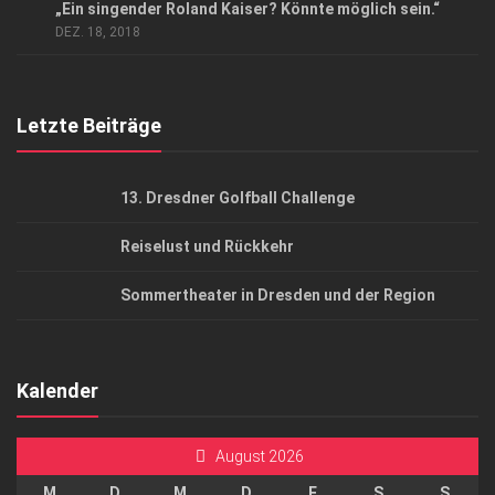
AGB
„Ein singender Roland Kaiser? Könnte möglich sein.“
DEZ. 18, 2018
Top Gesundheitsforum Dresden / Ostsachsen
Mediadaten
Letzte Beiträge
13. Dresdner Golfball Challenge
Reiselust und Rückkehr
Sommertheater in Dresden und der Region
Kalender
August 2026
M
D
M
D
F
S
S