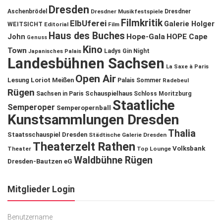
Dresden
Aschenbrödel
Dresdner Musikfestspiele
Dresdner
Filmkritik
ElbUferei
Galerie Holger
WEITSICHT
Editorial
Film
Haus des Buches
John
Hope-Gala
HOPE Cape
Genuss
Kino
Town
Ladys Gin Night
Japanisches Palais
Landesbühnen Sachsen
La Saxe à Paris
Open Air
Lesung
Loriot
Meißen
Palais Sommer
Radebeul
Rügen
Schauspielhaus
Sachsen in Paris
Schloss Moritzburg
Staatliche
Semperoper
Semperopernball
Kunstsammlungen Dresden
Thalia
Staatsschauspiel Dresden
Städtische Galerie Dresden
Theaterzelt Rathen
Volksbank
Theater
Top Lounge
Waldbühne Rügen
Dresden-Bautzen eG
Mitglieder Login
Benutzername