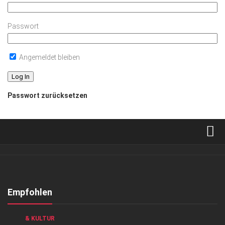
Passwort
Angemeldet bleiben
Passwort zurücksetzen
Verkaufsstellen
Abonnement
Kontakt, Impressum
Empfohlen
Datenschutzerklärung
GESELLSCHAFT
/
GESELLSCHAFT
/
HIGHLIGHTS
/
KUNST
& KULTUR