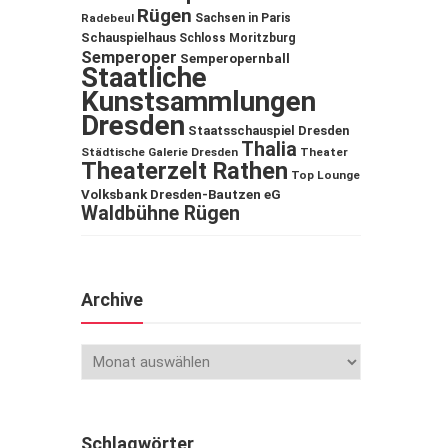
Rügen
Sachsen in Paris
Radebeul
Schauspielhaus
Schloss Moritzburg
Semperoper
Semperopernball
Staatliche
Kunstsammlungen
Dresden
Staatsschauspiel Dresden
Thalia
Städtische Galerie Dresden
Theater
Theaterzelt Rathen
Top Lounge
Volksbank Dresden-Bautzen eG
Waldbühne Rügen
Archive
Schlagwörter