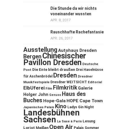
Die Stunde da wir nichts
voneinander wussten
APR. 8, 2017
Rauschhafte Rachefantasie
APR. 26, 2017
Ausstellung
Autohaus Dresden
Chinesischer
Bergen
Pavillon Dresden
Deutsche
Die Ente bleibt draußen
Post
Drei Haselnüsse
Dresden
für Aschenbrödel
Dresdner
Musikfestspiele
Dresdner WEITSICHT
Editorial
Filmkritik
ElbUferei
Galerie
Film
Haus des
Holger John
Genuss
Buches
Hope-Gala
HOPE Cape Town
Kino
Ladys Gin Night
Japanisches Palais
Landesbühnen
Sachsen
Lesung
La Saxe à Paris
Open Air
Loriot
Meißen
Palais Sommer