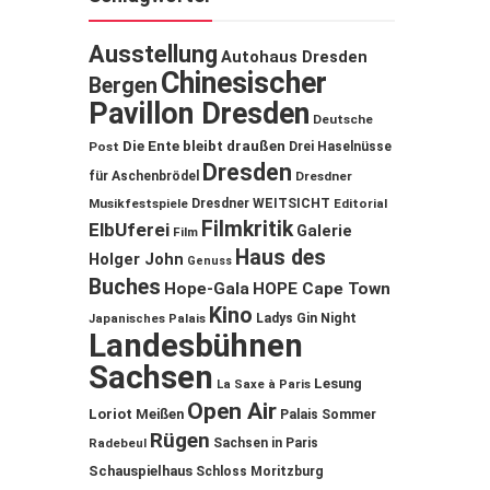
Ausstellung
Autohaus Dresden
Chinesischer
Bergen
Pavillon Dresden
Deutsche
Die Ente bleibt draußen
Post
Drei Haselnüsse
Dresden
für Aschenbrödel
Dresdner
Musikfestspiele
Dresdner WEITSICHT
Editorial
Filmkritik
ElbUferei
Galerie
Film
Haus des
Holger John
Genuss
Buches
Hope-Gala
HOPE Cape Town
Kino
Ladys Gin Night
Japanisches Palais
Landesbühnen
Sachsen
Lesung
La Saxe à Paris
Open Air
Loriot
Meißen
Palais Sommer
Rügen
Sachsen in Paris
Radebeul
Schauspielhaus
Schloss Moritzburg