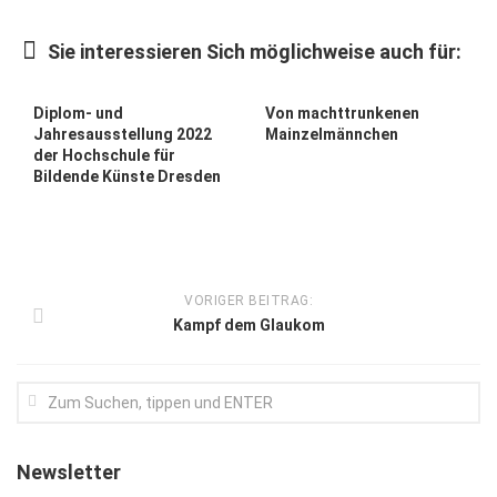
Kunst & Kultur
Sie interessieren Sich möglichweise auch für:
Lifestyle
Ausflug & Reise
Diplom- und
Von machttrunkenen
Jahresausstellung 2022
Mainzelmännchen
Podcast
der Hochschule für
Bildende Künste Dresden
Top Branchen
SACHSEN IN PARIS
VORIGER BEITRAG:
Kampf dem Glaukom
Newsletter