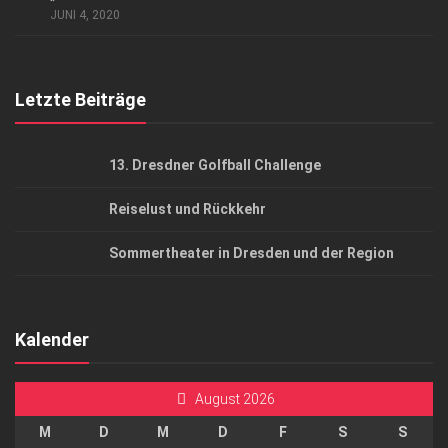
AGB
JUNI 4, 2020
Top Gesundheitsforum Dresden / Ostsachsen
Mediadaten
Letzte Beiträge
13. Dresdner Golfball Challenge
Reiselust und Rückkehr
Sommertheater in Dresden und der Region
Kalender
August 2026
M
D
M
D
F
S
S