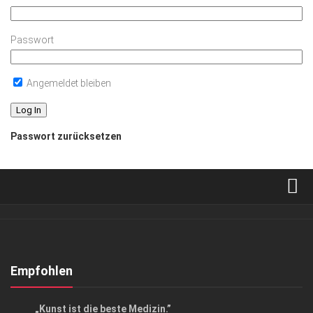
Passwort
Angemeldet bleiben
Passwort zurücksetzen
Verkaufsstellen
Abonnement
Kontakt, Impressum
Empfohlen
Datenschutzerklärung
KUNST & KULTUR
„Kunst ist die beste Medizin.”