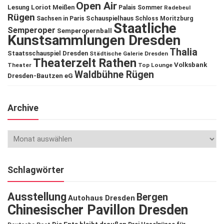
Open Air
Lesung
Loriot
Meißen
Palais Sommer
Radebeul
Rügen
Schauspielhaus
Sachsen in Paris
Schloss Moritzburg
Staatliche
Semperoper
Semperopernball
Kunstsammlungen Dresden
Thalia
Staatsschauspiel Dresden
Städtische Galerie Dresden
Theaterzelt Rathen
Volksbank
Theater
Top Lounge
Waldbühne Rügen
Dresden-Bautzen eG
Archive
Schlagwörter
Ausstellung
Bergen
Autohaus Dresden
Chinesischer Pavillon Dresden