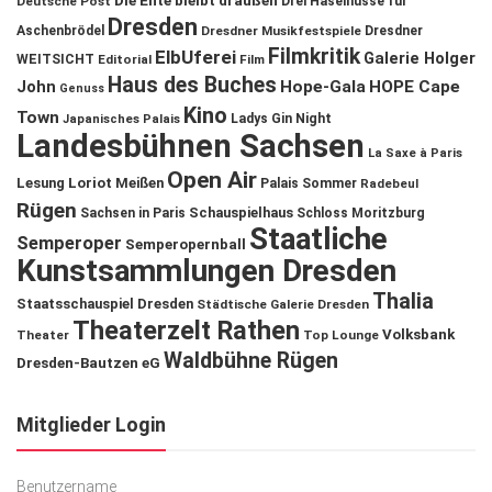
Die Ente bleibt draußen
Deutsche Post
Drei Haselnüsse für
Dresden
Aschenbrödel
Dresdner Musikfestspiele
Dresdner
Filmkritik
ElbUferei
Galerie Holger
WEITSICHT
Editorial
Film
Haus des Buches
John
Hope-Gala
HOPE Cape
Genuss
Kino
Town
Ladys Gin Night
Japanisches Palais
Landesbühnen Sachsen
La Saxe à Paris
Open Air
Lesung
Loriot
Meißen
Palais Sommer
Radebeul
Rügen
Schauspielhaus
Sachsen in Paris
Schloss Moritzburg
Staatliche
Semperoper
Semperopernball
Kunstsammlungen Dresden
Thalia
Staatsschauspiel Dresden
Städtische Galerie Dresden
Theaterzelt Rathen
Volksbank
Theater
Top Lounge
Waldbühne Rügen
Dresden-Bautzen eG
Mitglieder Login
Benutzername