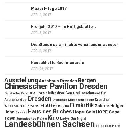
Mozart-Tage 2017
APR. 1, 2017
Frühjahr 2017 – Im Heft geblättert
APR. 5, 2017
Die Stunde da wir nichts voneinander wussten
APR. 8, 2017
Rauschhafte Rachefantasie
APR. 26, 2017
Ausstellung
Bergen
Autohaus Dresden
Chinesischer Pavillon Dresden
Die Ente bleibt draußen
Deutsche Post
Drei Haselnüsse für
Dresden
Aschenbrödel
Dresdner Musikfestspiele
Dresdner
Filmkritik
ElbUferei
Galerie Holger
WEITSICHT
Editorial
Film
Haus des Buches
John
Hope-Gala
HOPE Cape
Genuss
Kino
Town
Ladys Gin Night
Japanisches Palais
Landesbühnen Sachsen
La Saxe à Paris