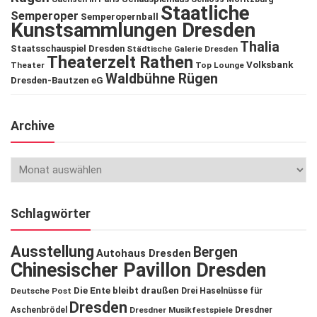
Staatliche
Semperoper
Semperopernball
Kunstsammlungen Dresden
Thalia
Staatsschauspiel Dresden
Städtische Galerie Dresden
Theaterzelt Rathen
Volksbank
Theater
Top Lounge
Waldbühne Rügen
Dresden-Bautzen eG
Archive
Schlagwörter
Ausstellung
Bergen
Autohaus Dresden
Chinesischer Pavillon Dresden
Die Ente bleibt draußen
Deutsche Post
Drei Haselnüsse für
Dresden
Aschenbrödel
Dresdner Musikfestspiele
Dresdner