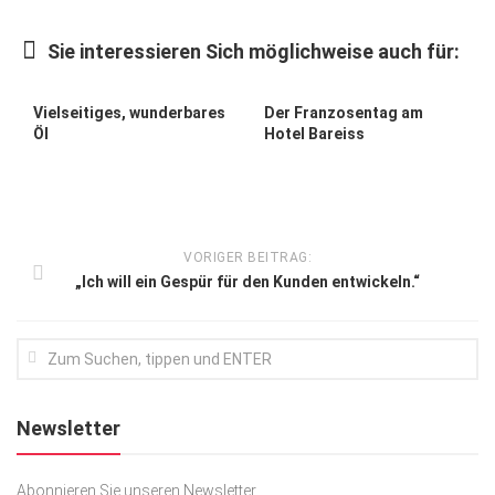
Kunst & Kultur
Sie interessieren Sich möglichweise auch für:
Lifestyle
Ausflug & Reise
Vielseitiges, wunderbares
Der Franzosentag am
Öl
Hotel Bareiss
Podcast
Top Branchen
SACHSEN IN PARIS
VORIGER BEITRAG:
„Ich will ein Gespür für den Kunden entwickeln.“
Newsletter
Abonnieren Sie unseren Newsletter