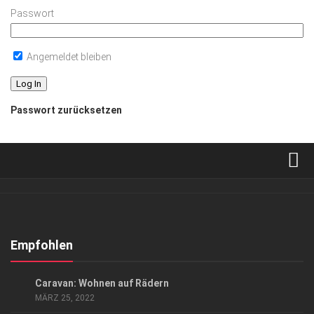
Passwort
Angemeldet bleiben
Passwort zurücksetzen
Verkaufsstellen
Abonnement
Kontakt, Impressum
Empfohlen
Datenschutzerklärung
LIFESTYLE
Caravan: Wohnen auf Rädern
AGB
MÄRZ 25, 2022