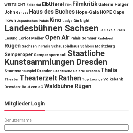
Filmkritik
ElbUferei
Galerie Holger
WEITSICHT
Editorial
Film
Haus des Buches
John
Hope-Gala
HOPE Cape
Genuss
Kino
Town
Ladys Gin Night
Japanisches Palais
Landesbühnen Sachsen
La Saxe à Paris
Open Air
Lesung
Loriot
Meißen
Palais Sommer
Radebeul
Rügen
Schauspielhaus
Sachsen in Paris
Schloss Moritzburg
Staatliche
Semperoper
Semperopernball
Kunstsammlungen Dresden
Thalia
Staatsschauspiel Dresden
Städtische Galerie Dresden
Theaterzelt Rathen
Volksbank
Theater
Top Lounge
Waldbühne Rügen
Dresden-Bautzen eG
Mitglieder Login
Benutzername