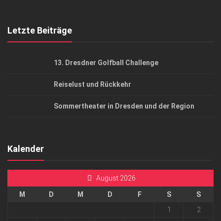
Top Gesundheitsforum Dresden / Ostsachsen
Mediadaten
Letzte Beiträge
13. Dresdner Golfball Challenge
Reiselust und Rückkehr
Sommertheater in Dresden und der Region
Kalender
August 2026
M
D
M
D
F
S
S
1
2