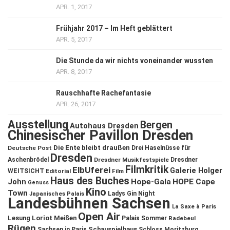
APR. 1, 2017
Frühjahr 2017 – Im Heft geblättert
APR. 5, 2017
Die Stunde da wir nichts voneinander wussten
APR. 8, 2017
Rauschhafte Rachefantasie
APR. 26, 2017
Ausstellung
Bergen
Autohaus Dresden
Chinesischer Pavillon Dresden
Die Ente bleibt draußen
Deutsche Post
Drei Haselnüsse für
Dresden
Aschenbrödel
Dresdner Musikfestspiele
Dresdner
Filmkritik
ElbUferei
Galerie Holger
WEITSICHT
Editorial
Film
Haus des Buches
John
Hope-Gala
HOPE Cape
Genuss
Kino
Town
Ladys Gin Night
Japanisches Palais
Landesbühnen Sachsen
La Saxe à Paris
Open Air
Lesung
Loriot
Meißen
Palais Sommer
Radebeul
Rügen
Schauspielhaus
Sachsen in Paris
Schloss Moritzburg