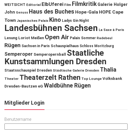
Filmkritik
ElbUferei
Galerie Holger
WEITSICHT
Editorial
Film
Haus des Buches
John
Hope-Gala
HOPE Cape
Genuss
Kino
Town
Ladys Gin Night
Japanisches Palais
Landesbühnen Sachsen
La Saxe à Paris
Open Air
Lesung
Loriot
Meißen
Palais Sommer
Radebeul
Rügen
Schauspielhaus
Sachsen in Paris
Schloss Moritzburg
Staatliche
Semperoper
Semperopernball
Kunstsammlungen Dresden
Thalia
Staatsschauspiel Dresden
Städtische Galerie Dresden
Theaterzelt Rathen
Volksbank
Theater
Top Lounge
Waldbühne Rügen
Dresden-Bautzen eG
Mitglieder Login
Benutzername