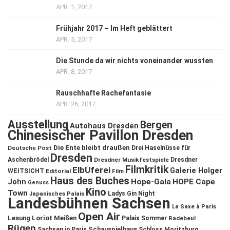
APR. 1, 2017
Frühjahr 2017 – Im Heft geblättert
APR. 5, 2017
Die Stunde da wir nichts voneinander wussten
APR. 8, 2017
Rauschhafte Rachefantasie
APR. 26, 2017
Ausstellung
Bergen
Autohaus Dresden
Chinesischer Pavillon Dresden
Die Ente bleibt draußen
Deutsche Post
Drei Haselnüsse für
Dresden
Aschenbrödel
Dresdner Musikfestspiele
Dresdner
Filmkritik
ElbUferei
Galerie Holger
WEITSICHT
Editorial
Film
Haus des Buches
John
Hope-Gala
HOPE Cape
Genuss
Kino
Town
Ladys Gin Night
Japanisches Palais
Landesbühnen Sachsen
La Saxe à Paris
Open Air
Lesung
Loriot
Meißen
Palais Sommer
Radebeul
Rügen
Schauspielhaus
Sachsen in Paris
Schloss Moritzburg