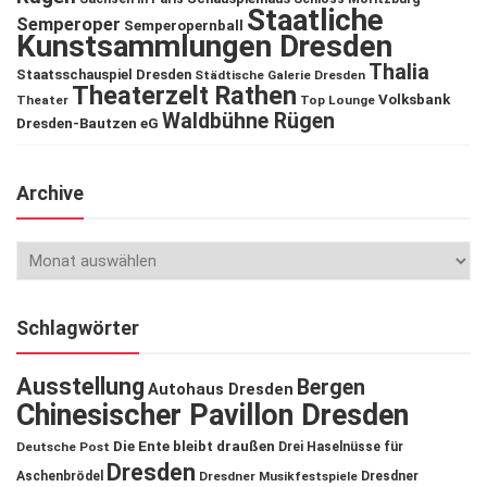
Staatliche
Semperoper
Semperopernball
Kunstsammlungen Dresden
Thalia
Staatsschauspiel Dresden
Städtische Galerie Dresden
Theaterzelt Rathen
Volksbank
Theater
Top Lounge
Waldbühne Rügen
Dresden-Bautzen eG
Archive
Schlagwörter
Ausstellung
Bergen
Autohaus Dresden
Chinesischer Pavillon Dresden
Die Ente bleibt draußen
Deutsche Post
Drei Haselnüsse für
Dresden
Aschenbrödel
Dresdner Musikfestspiele
Dresdner