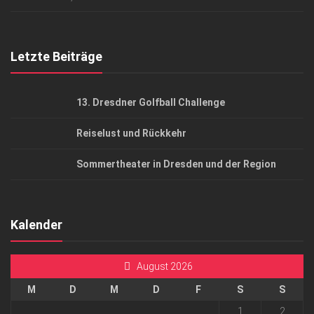
Top Gesundheitsforum Dresden / Ostsachsen
Mediadaten
Letzte Beiträge
13. Dresdner Golfball Challenge
Reiselust und Rückkehr
Sommertheater in Dresden und der Region
Kalender
August 2026
M
D
M
D
F
S
S
1
2