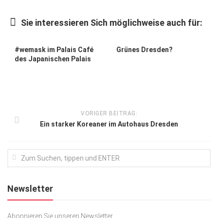
Kunst & Kultur
Sie interessieren Sich möglichweise auch für:
Lifestyle
Ausflug & Reise
#wemask im Palais Café
Grünes Dresden?
des Japanischen Palais
Podcast
Top Branchen
SACHSEN IN PARIS
VORIGER BEITRAG:
Ein starker Koreaner im Autohaus Dresden
Newsletter
Abonnieren Sie unseren Newsletter