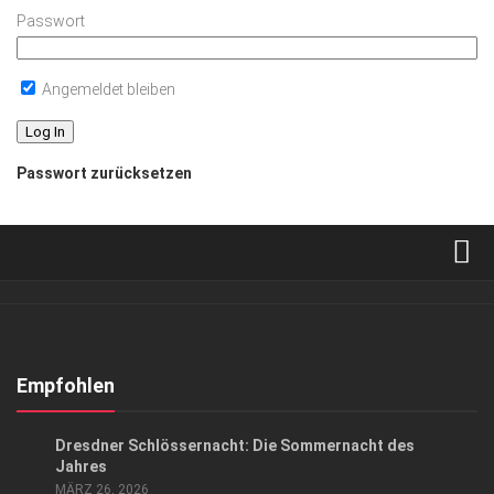
Passwort
Angemeldet bleiben
Passwort zurücksetzen
Verkaufsstellen
Abonnement
Kontakt, Impressum
Empfohlen
Datenschutzerklärung
ANZEIGE
/
EVENTS
Dresdner Schlössernacht: Die Sommernacht des
AGB
Jahres
MÄRZ 26, 2026