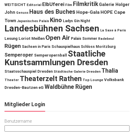
Filmkritik
ElbUferei
Galerie Holger
WEITSICHT
Editorial
Film
Haus des Buches
John
Hope-Gala
HOPE Cape
Genuss
Kino
Town
Ladys Gin Night
Japanisches Palais
Landesbühnen Sachsen
La Saxe à Paris
Open Air
Lesung
Loriot
Meißen
Palais Sommer
Radebeul
Rügen
Schauspielhaus
Sachsen in Paris
Schloss Moritzburg
Staatliche
Semperoper
Semperopernball
Kunstsammlungen Dresden
Thalia
Staatsschauspiel Dresden
Städtische Galerie Dresden
Theaterzelt Rathen
Volksbank
Theater
Top Lounge
Waldbühne Rügen
Dresden-Bautzen eG
Mitglieder Login
Benutzername