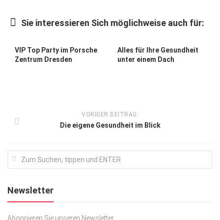
Kunst & Kultur
Sie interessieren Sich möglichweise auch für:
Lifestyle
Ausflug & Reise
VIP Top Party im Porsche
Alles für Ihre Gesundheit
Zentrum Dresden
unter einem Dach
Podcast
Top Branchen
SACHSEN IN PARIS
VORIGER BEITRAG:
Die eigene Gesundheit im Blick
Newsletter
Abonnieren Sie unseren Newsletter