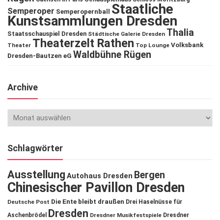
Staatliche
Semperoper
Semperopernball
Kunstsammlungen Dresden
Thalia
Staatsschauspiel Dresden
Städtische Galerie Dresden
Theaterzelt Rathen
Volksbank
Theater
Top Lounge
Waldbühne Rügen
Dresden-Bautzen eG
Archive
Schlagwörter
Ausstellung
Bergen
Autohaus Dresden
Chinesischer Pavillon Dresden
Die Ente bleibt draußen
Deutsche Post
Drei Haselnüsse für
Dresden
Aschenbrödel
Dresdner Musikfestspiele
Dresdner