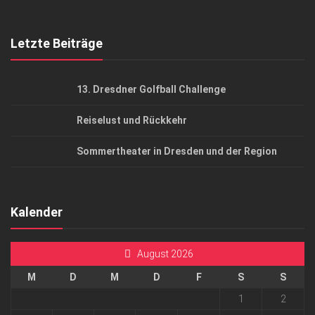
Top Gesundheitsforum Dresden / Ostsachsen
Mediadaten
Letzte Beiträge
13. Dresdner Golfball Challenge
Reiselust und Rückkehr
Sommertheater in Dresden und der Region
Kalender
August 2026
M
D
M
D
F
S
S
1
2