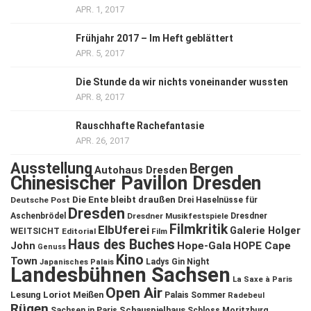
APR. 1, 2017
Frühjahr 2017 – Im Heft geblättert
APR. 5, 2017
Die Stunde da wir nichts voneinander wussten
APR. 8, 2017
Rauschhafte Rachefantasie
APR. 26, 2017
Ausstellung
Bergen
Autohaus Dresden
Chinesischer Pavillon Dresden
Die Ente bleibt draußen
Deutsche Post
Drei Haselnüsse für
Dresden
Aschenbrödel
Dresdner Musikfestspiele
Dresdner
Filmkritik
ElbUferei
Galerie Holger
WEITSICHT
Editorial
Film
Haus des Buches
John
Hope-Gala
HOPE Cape
Genuss
Kino
Town
Ladys Gin Night
Japanisches Palais
Landesbühnen Sachsen
La Saxe à Paris
Open Air
Lesung
Loriot
Meißen
Palais Sommer
Radebeul
Rügen
Schauspielhaus
Sachsen in Paris
Schloss Moritzburg