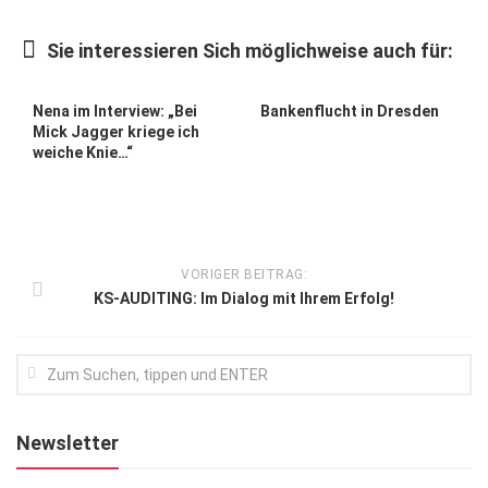
Kunst & Kultur
Sie interessieren Sich möglichweise auch für:
Lifestyle
Ausflug & Reise
Nena im Interview: „Bei
Bankenflucht in Dresden
Mick Jagger kriege ich
Podcast
weiche Knie…“
Top Branchen
SACHSEN IN PARIS
VORIGER BEITRAG:
KS-AUDITING: Im Dialog mit Ihrem Erfolg!
Newsletter