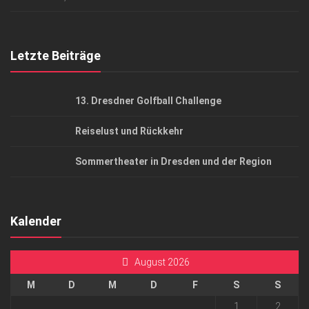
Top Gesundheitsforum Dresden / Ostsachsen
Mediadaten
Letzte Beiträge
13. Dresdner Golfball Challenge
Reiselust und Rückkehr
Sommertheater in Dresden und der Region
Kalender
August 2026
M
D
M
D
F
S
S
1
2