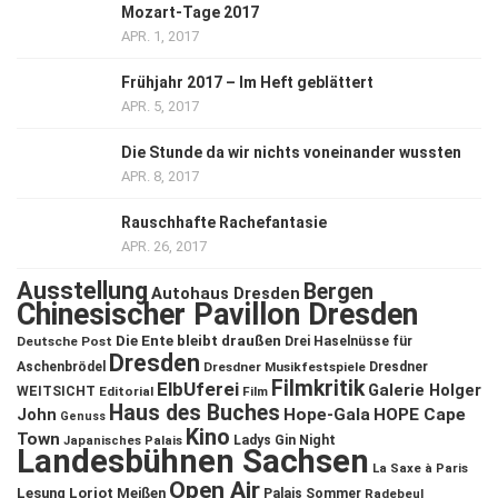
Mozart-Tage 2017
APR. 1, 2017
Frühjahr 2017 – Im Heft geblättert
APR. 5, 2017
Die Stunde da wir nichts voneinander wussten
APR. 8, 2017
Rauschhafte Rachefantasie
APR. 26, 2017
Ausstellung
Bergen
Autohaus Dresden
Chinesischer Pavillon Dresden
Die Ente bleibt draußen
Deutsche Post
Drei Haselnüsse für
Dresden
Aschenbrödel
Dresdner Musikfestspiele
Dresdner
Filmkritik
ElbUferei
Galerie Holger
WEITSICHT
Editorial
Film
Haus des Buches
John
Hope-Gala
HOPE Cape
Genuss
Kino
Town
Ladys Gin Night
Japanisches Palais
Landesbühnen Sachsen
La Saxe à Paris
Open Air
Lesung
Loriot
Meißen
Palais Sommer
Radebeul