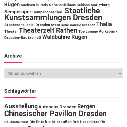
Rügen
Schauspielhaus
Sachsen in Paris
Schloss Moritzburg
Staatliche
Semperoper
Semperopernball
Kunstsammlungen Dresden
Thalia
Staatsschauspiel Dresden
Städtische Galerie Dresden
Theaterzelt Rathen
Volksbank
Theater
Top Lounge
Waldbühne Rügen
Dresden-Bautzen eG
Archive
Schlagwörter
Ausstellung
Bergen
Autohaus Dresden
Chinesischer Pavillon Dresden
Die Ente bleibt draußen
Deutsche Post
Drei Haselnüsse für