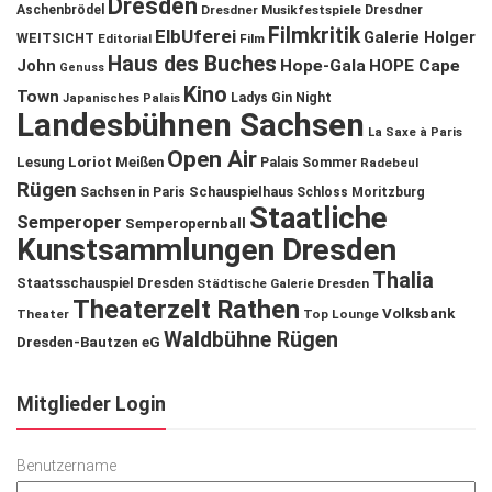
Dresden
Aschenbrödel
Dresdner Musikfestspiele
Dresdner
Filmkritik
ElbUferei
Galerie Holger
WEITSICHT
Editorial
Film
Haus des Buches
John
Hope-Gala
HOPE Cape
Genuss
Kino
Town
Ladys Gin Night
Japanisches Palais
Landesbühnen Sachsen
La Saxe à Paris
Open Air
Lesung
Loriot
Meißen
Palais Sommer
Radebeul
Rügen
Schauspielhaus
Sachsen in Paris
Schloss Moritzburg
Staatliche
Semperoper
Semperopernball
Kunstsammlungen Dresden
Thalia
Staatsschauspiel Dresden
Städtische Galerie Dresden
Theaterzelt Rathen
Volksbank
Theater
Top Lounge
Waldbühne Rügen
Dresden-Bautzen eG
Mitglieder Login
Benutzername