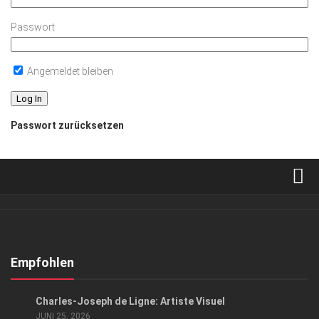
Passwort
Angemeldet bleiben
Passwort zurücksetzen
Verkaufsstellen
Abonnement
Kontakt, Impressum
Empfohlen
Datenschutzerklärung
GESELLSCHAFT
/
KUNST & KULTUR
Charles-Joseph de Ligne: Artiste Visuel
AGB
JUNI 25, 2026