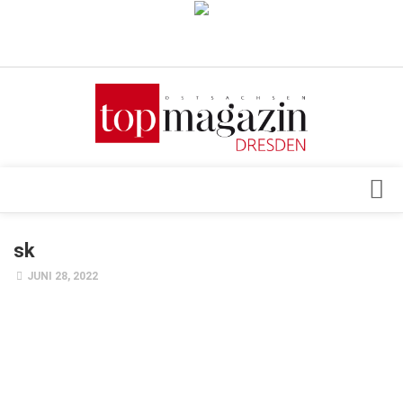
Verkaufsstellen
Abonnement
Kontakt, Impressum
Datenschutzerklärung
AGB
Architektur & Design
sk
Top Gesundheitsforum Dresden / Ostsachsen
Events
JUNI 28, 2022
Mediadaten
Genuss
Geschäft
gesund & schön
Gesellschaft