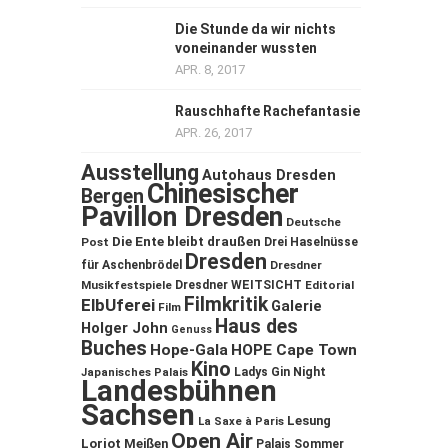
Die Stunde da wir nichts
voneinander wussten
APR. 8, 2017
Rauschhafte Rachefantasie
APR. 26, 2017
Ausstellung
Autohaus Dresden
Chinesischer
Bergen
Pavillon Dresden
Deutsche
Die Ente bleibt draußen
Post
Drei Haselnüsse
Dresden
für Aschenbrödel
Dresdner
Musikfestspiele
Dresdner WEITSICHT
Editorial
Filmkritik
ElbUferei
Galerie
Film
Haus des
Holger John
Genuss
Buches
Hope-Gala
HOPE Cape Town
Kino
Ladys Gin Night
Japanisches Palais
Landesbühnen
Sachsen
Lesung
La Saxe à Paris
Open Air
Loriot
Meißen
Palais Sommer