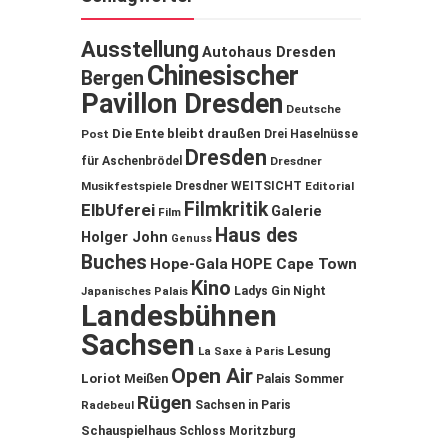
Ausstellung
Autohaus Dresden
Chinesischer
Bergen
Pavillon Dresden
Deutsche
Die Ente bleibt draußen
Post
Drei Haselnüsse
Dresden
für Aschenbrödel
Dresdner
Musikfestspiele
Dresdner WEITSICHT
Editorial
Filmkritik
ElbUferei
Galerie
Film
Haus des
Holger John
Genuss
Buches
Hope-Gala
HOPE Cape Town
Kino
Ladys Gin Night
Japanisches Palais
Landesbühnen
Sachsen
Lesung
La Saxe à Paris
Open Air
Loriot
Meißen
Palais Sommer
Rügen
Sachsen in Paris
Radebeul
Schauspielhaus
Schloss Moritzburg