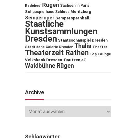
Rügen
Sachsen in Paris
Radebeul
Schauspielhaus
Schloss Moritzburg
Semperoper
Semperopernball
Staatliche
Kunstsammlungen
Dresden
Staatsschauspiel Dresden
Thalia
Städtische Galerie Dresden
Theater
Theaterzelt Rathen
Top Lounge
Volksbank Dresden-Bautzen eG
Waldbühne Rügen
Archive
Schlagwörter