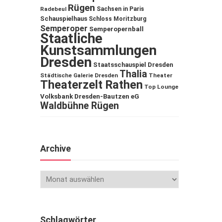
Rügen
Sachsen in Paris
Radebeul
Schauspielhaus
Schloss Moritzburg
Semperoper
Semperopernball
Staatliche
Kunstsammlungen
Dresden
Staatsschauspiel Dresden
Thalia
Städtische Galerie Dresden
Theater
Theaterzelt Rathen
Top Lounge
Volksbank Dresden-Bautzen eG
Waldbühne Rügen
Archive
Schlagwörter