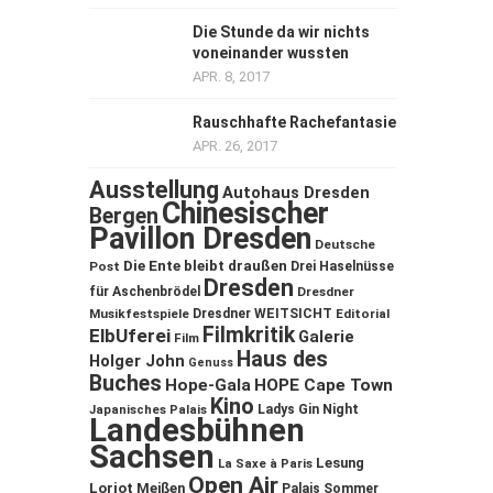
Die Stunde da wir nichts
voneinander wussten
APR. 8, 2017
Rauschhafte Rachefantasie
APR. 26, 2017
Ausstellung
Autohaus Dresden
Chinesischer
Bergen
Pavillon Dresden
Deutsche
Die Ente bleibt draußen
Post
Drei Haselnüsse
Dresden
für Aschenbrödel
Dresdner
Musikfestspiele
Dresdner WEITSICHT
Editorial
Filmkritik
ElbUferei
Galerie
Film
Haus des
Holger John
Genuss
Buches
Hope-Gala
HOPE Cape Town
Kino
Ladys Gin Night
Japanisches Palais
Landesbühnen
Sachsen
Lesung
La Saxe à Paris
Open Air
Loriot
Meißen
Palais Sommer