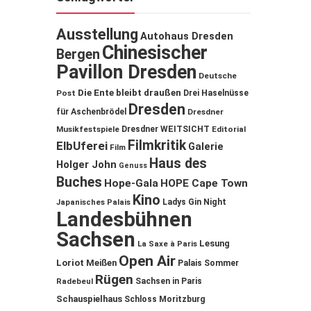
Ausstellung
Autohaus Dresden
Chinesischer
Bergen
Pavillon Dresden
Deutsche
Die Ente bleibt draußen
Post
Drei Haselnüsse
Dresden
für Aschenbrödel
Dresdner
Musikfestspiele
Dresdner WEITSICHT
Editorial
Filmkritik
ElbUferei
Galerie
Film
Haus des
Holger John
Genuss
Buches
Hope-Gala
HOPE Cape Town
Kino
Ladys Gin Night
Japanisches Palais
Landesbühnen
Sachsen
Lesung
La Saxe à Paris
Open Air
Loriot
Meißen
Palais Sommer
Rügen
Sachsen in Paris
Radebeul
Schauspielhaus
Schloss Moritzburg