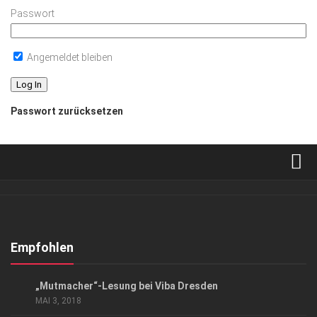
Passwort
Angemeldet bleiben
Passwort zurücksetzen
Verkaufsstellen
Abonnement
Kontakt, Impressum
Empfohlen
Datenschutzerklärung
GESCHÄFT
/
GESELLSCHAFT
„Mutmacher“-Lesung bei Viba Dresden
AGB
MAI 3, 2018