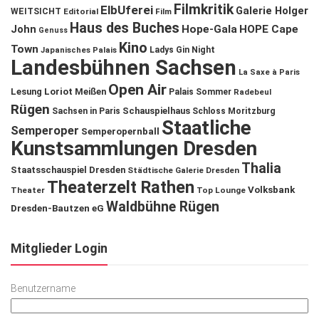
Filmkritik
ElbUferei
Galerie Holger
WEITSICHT
Editorial
Film
Haus des Buches
John
Hope-Gala
HOPE Cape
Genuss
Kino
Town
Ladys Gin Night
Japanisches Palais
Landesbühnen Sachsen
La Saxe à Paris
Open Air
Lesung
Loriot
Meißen
Palais Sommer
Radebeul
Rügen
Schauspielhaus
Sachsen in Paris
Schloss Moritzburg
Staatliche
Semperoper
Semperopernball
Kunstsammlungen Dresden
Thalia
Staatsschauspiel Dresden
Städtische Galerie Dresden
Theaterzelt Rathen
Volksbank
Theater
Top Lounge
Waldbühne Rügen
Dresden-Bautzen eG
Mitglieder Login
Benutzername