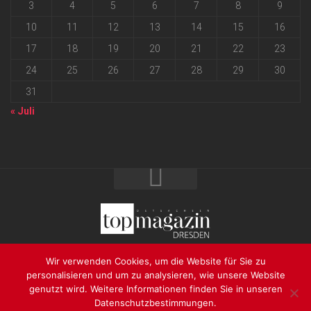
3
4
5
6
7
8
9
10
11
12
13
14
15
16
17
18
19
20
21
22
23
24
25
26
27
28
29
30
31
« Juli
2026 progressmedia Verlag & Werbeagentur GmbH • Bautzner
Wir verwenden Cookies, um die Website für Sie zu
Landstraße 62 • 01324 Dresden
personalisieren und um zu analysieren, wie unsere Website
genutzt wird. Weitere Informationen finden Sie in unseren
Datenschutzbestimmungen.