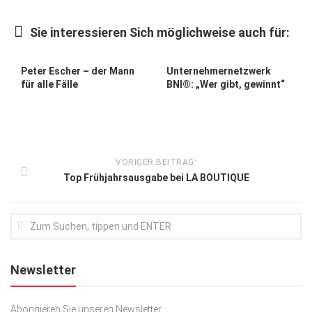
Kunst & Kultur
Sie interessieren Sich möglichweise auch für:
Lifestyle
Ausflug & Reise
Peter Escher – der Mann
Unternehmernetzwerk
für alle Fälle
BNI®: „Wer gibt, gewinnt“
Podcast
Top Branchen
SACHSEN IN PARIS
VORIGER BEITRAG:
Top Frühjahrsausgabe bei LA BOUTIQUE
Newsletter
Abonnieren Sie unseren Newsletter