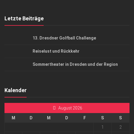
Top Gesundheitsforum Dresden / Ostsachsen
Mediadaten
Letzte Beiträge
13. Dresdner Golfball Challenge
Reiselust und Rückkehr
Sommertheater in Dresden und der Region
Kalender
August 2026
M
D
M
D
F
S
S
1
2