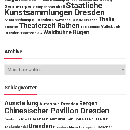
Staatliche
Semperoper
Semperopernball
Kunstsammlungen Dresden
Thalia
Staatsschauspiel Dresden
Städtische Galerie Dresden
Theaterzelt Rathen
Volksbank
Theater
Top Lounge
Waldbühne Rügen
Dresden-Bautzen eG
Archive
Schlagwörter
Ausstellung
Bergen
Autohaus Dresden
Chinesischer Pavillon Dresden
Die Ente bleibt draußen
Deutsche Post
Drei Haselnüsse für
Dresden
Aschenbrödel
Dresdner Musikfestspiele
Dresdner