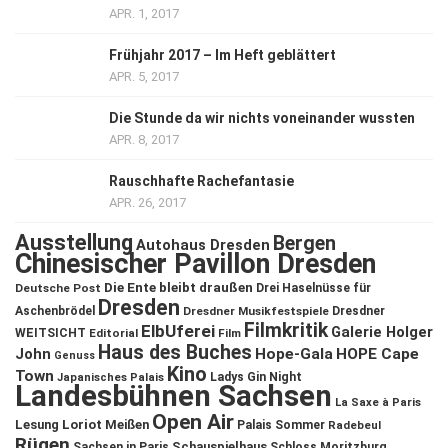
APR. 1, 2017
Frühjahr 2017 – Im Heft geblättert
APR. 5, 2017
Die Stunde da wir nichts voneinander wussten
APR. 8, 2017
Rauschhafte Rachefantasie
APR. 26, 2017
Ausstellung
Bergen
Autohaus Dresden
Chinesischer Pavillon Dresden
Die Ente bleibt draußen
Deutsche Post
Drei Haselnüsse für
Dresden
Aschenbrödel
Dresdner Musikfestspiele
Dresdner
Filmkritik
ElbUferei
Galerie Holger
WEITSICHT
Editorial
Film
Haus des Buches
John
Hope-Gala
HOPE Cape
Genuss
Kino
Town
Ladys Gin Night
Japanisches Palais
Landesbühnen Sachsen
La Saxe à Paris
Open Air
Lesung
Loriot
Meißen
Palais Sommer
Radebeul
Rügen
Schauspielhaus
Sachsen in Paris
Schloss Moritzburg