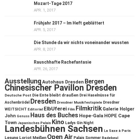
Mozart-Tage 2017
APR. 1, 2017
Frühjahr 2017 – Im Heft geblättert
APR. 5, 2017
Die Stunde da wir nichts voneinander wussten
APR. 8, 2017
Rauschhafte Rachefantasie
APR. 26, 2017
Ausstellung
Bergen
Autohaus Dresden
Chinesischer Pavillon Dresden
Die Ente bleibt draußen
Deutsche Post
Drei Haselnüsse für
Dresden
Aschenbrödel
Dresdner Musikfestspiele
Dresdner
Filmkritik
ElbUferei
Galerie Holger
WEITSICHT
Editorial
Film
Haus des Buches
John
Hope-Gala
HOPE Cape
Genuss
Kino
Town
Ladys Gin Night
Japanisches Palais
Landesbühnen Sachsen
La Saxe à Paris
Open Air
Lesung
Loriot
Meißen
Palais Sommer
Radebeul