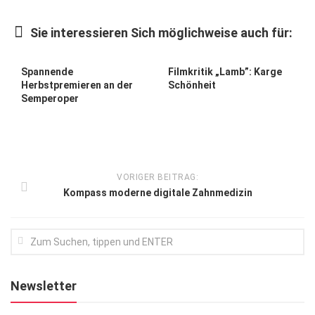
Kunst & Kultur
Sie interessieren Sich möglichweise auch für:
Lifestyle
Ausflug & Reise
Spannende
Filmkritik „Lamb”: Karge
Herbstpremieren an der
Schönheit
Podcast
Semperoper
Top Branchen
SACHSEN IN PARIS
VORIGER BEITRAG:
Kompass moderne digitale Zahnmedizin
Newsletter