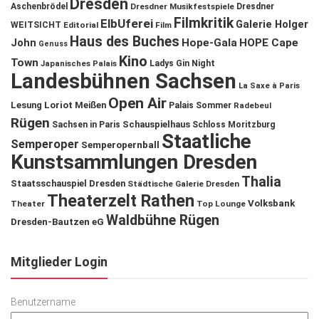
Dresden
Aschenbrödel
Dresdner Musikfestspiele
Dresdner
Filmkritik
ElbUferei
Galerie Holger
WEITSICHT
Editorial
Film
Haus des Buches
John
Hope-Gala
HOPE Cape
Genuss
Kino
Town
Ladys Gin Night
Japanisches Palais
Landesbühnen Sachsen
La Saxe à Paris
Open Air
Lesung
Loriot
Meißen
Palais Sommer
Radebeul
Rügen
Schauspielhaus
Sachsen in Paris
Schloss Moritzburg
Staatliche
Semperoper
Semperopernball
Kunstsammlungen Dresden
Thalia
Staatsschauspiel Dresden
Städtische Galerie Dresden
Theaterzelt Rathen
Volksbank
Theater
Top Lounge
Waldbühne Rügen
Dresden-Bautzen eG
Mitglieder Login
Benutzername