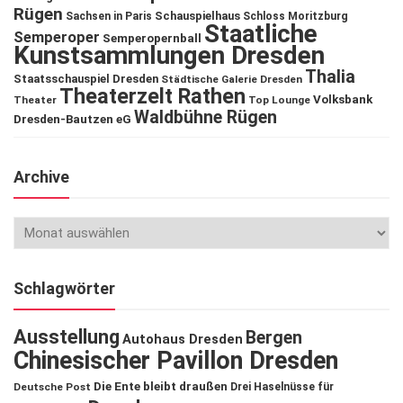
Rügen
Schauspielhaus
Sachsen in Paris
Schloss Moritzburg
Staatliche
Semperoper
Semperopernball
Kunstsammlungen Dresden
Thalia
Staatsschauspiel Dresden
Städtische Galerie Dresden
Theaterzelt Rathen
Volksbank
Theater
Top Lounge
Waldbühne Rügen
Dresden-Bautzen eG
Archive
Schlagwörter
Ausstellung
Bergen
Autohaus Dresden
Chinesischer Pavillon Dresden
Die Ente bleibt draußen
Deutsche Post
Drei Haselnüsse für