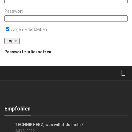
Passwort
Angemeldet bleiben
Passwort zurücksetzen
Verkaufsstellen
Abonnement
Kontakt, Impressum
Empfohlen
Datenschutzerklärung
ANZEIGE
/
GESCHÄFT
TECHNIKHERZ, was willst du mehr?
AGB
JULI 3, 2020