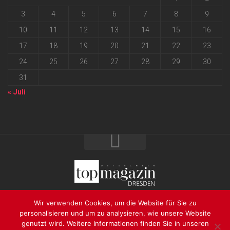
3
4
5
6
7
8
9
10
11
12
13
14
15
16
17
18
19
20
21
22
23
24
25
26
27
28
29
30
31
« Juli
2026 progressmedia Verlag & Werbeagentur GmbH • Bautzner
Wir verwenden Cookies, um die Website für Sie zu
Landstraße 62 • 01324 Dresden
personalisieren und um zu analysieren, wie unsere Website
genutzt wird. Weitere Informationen finden Sie in unseren