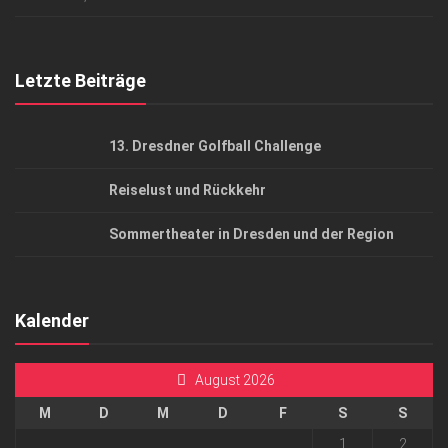
Top Gesundheitsforum Dresden / Ostsachsen
Mediadaten
Letzte Beiträge
13. Dresdner Golfball Challenge
Reiselust und Rückkehr
Sommertheater in Dresden und der Region
Kalender
August 2026
M
D
M
D
F
S
S
1
2