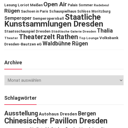
Open Air
Lesung
Loriot
Meißen
Palais Sommer
Radebeul
Rügen
Schauspielhaus
Sachsen in Paris
Schloss Moritzburg
Staatliche
Semperoper
Semperopernball
Kunstsammlungen Dresden
Thalia
Staatsschauspiel Dresden
Städtische Galerie Dresden
Theaterzelt Rathen
Volksbank
Theater
Top Lounge
Waldbühne Rügen
Dresden-Bautzen eG
Archive
Schlagwörter
Ausstellung
Bergen
Autohaus Dresden
Chinesischer Pavillon Dresden