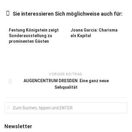
Kunst & Kultur
Sie interessieren Sich möglichweise auch für:
Lifestyle
Ausflug & Reise
Festung Königstein zeigt
Joana Garcia: Charisma
Sonderausstellung zu
als Kapital
Podcast
prominenten Gästen
Top Branchen
SACHSEN IN PARIS
VORIGER BEITRAG:
AUGENCENTRUM DRESDEN: Eine ganz neue
Sehqualität
Newsletter