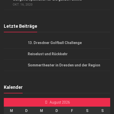
AGB
OKT. 16, 2020
Top Gesundheitsforum Dresden / Ostsachsen
Mediadaten
Letzte Beiträge
13. Dresdner Golfball Challenge
Reiselust und Rückkehr
Sommertheater in Dresden und der Region
Kalender
August 2026
M
D
M
D
F
S
S