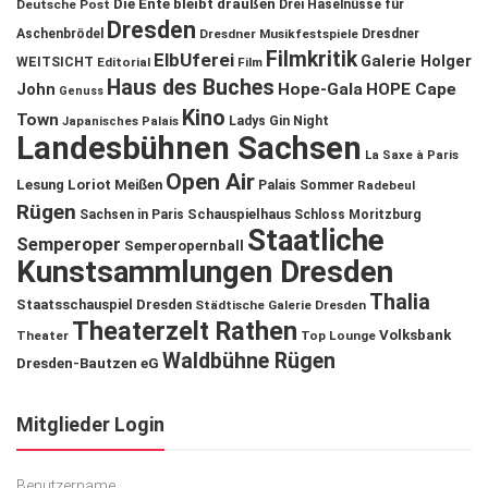
Die Ente bleibt draußen
Deutsche Post
Drei Haselnüsse für
Dresden
Aschenbrödel
Dresdner Musikfestspiele
Dresdner
Filmkritik
ElbUferei
Galerie Holger
WEITSICHT
Editorial
Film
Haus des Buches
John
Hope-Gala
HOPE Cape
Genuss
Kino
Town
Ladys Gin Night
Japanisches Palais
Landesbühnen Sachsen
La Saxe à Paris
Open Air
Lesung
Loriot
Meißen
Palais Sommer
Radebeul
Rügen
Schauspielhaus
Sachsen in Paris
Schloss Moritzburg
Staatliche
Semperoper
Semperopernball
Kunstsammlungen Dresden
Thalia
Staatsschauspiel Dresden
Städtische Galerie Dresden
Theaterzelt Rathen
Volksbank
Theater
Top Lounge
Waldbühne Rügen
Dresden-Bautzen eG
Mitglieder Login
Benutzername