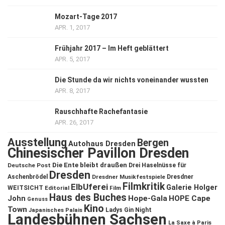
Mozart-Tage 2017
APR. 1, 2017
Frühjahr 2017 – Im Heft geblättert
APR. 5, 2017
Die Stunde da wir nichts voneinander wussten
APR. 8, 2017
Rauschhafte Rachefantasie
APR. 26, 2017
Ausstellung
Bergen
Autohaus Dresden
Chinesischer Pavillon Dresden
Die Ente bleibt draußen
Deutsche Post
Drei Haselnüsse für
Dresden
Aschenbrödel
Dresdner Musikfestspiele
Dresdner
Filmkritik
ElbUferei
Galerie Holger
WEITSICHT
Editorial
Film
Haus des Buches
John
Hope-Gala
HOPE Cape
Genuss
Kino
Town
Ladys Gin Night
Japanisches Palais
Landesbühnen Sachsen
La Saxe à Paris