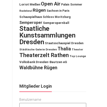
Open Air
Loriot
Meißen
Palais Sommer
Rügen
Sachsen in Paris
Radebeul
Schauspielhaus
Schloss Moritzburg
Semperoper
Semperopernball
Staatliche
Kunstsammlungen
Dresden
Staatsschauspiel Dresden
Thalia
Städtische Galerie Dresden
Theater
Theaterzelt Rathen
Top Lounge
Volksbank Dresden-Bautzen eG
Waldbühne Rügen
Mitglieder Login
Benutzername