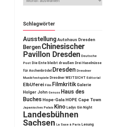
Schlagwörter
Ausstellung
Autohaus Dresden
Chinesischer
Bergen
Pavillon Dresden
Deutsche
Die Ente bleibt draußen
Post
Drei Haselnüsse
Dresden
für Aschenbrödel
Dresdner
Musikfestspiele
Dresdner WEITSICHT
Editorial
Filmkritik
ElbUferei
Galerie
Film
Haus des
Holger John
Genuss
Buches
Hope-Gala
HOPE Cape Town
Kino
Ladys Gin Night
Japanisches Palais
Landesbühnen
Sachsen
Lesung
La Saxe à Paris