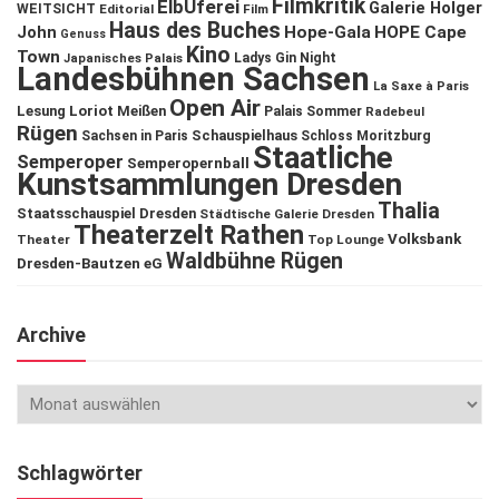
Filmkritik
ElbUferei
Galerie Holger
WEITSICHT
Editorial
Film
Haus des Buches
John
Hope-Gala
HOPE Cape
Genuss
Kino
Town
Ladys Gin Night
Japanisches Palais
Landesbühnen Sachsen
La Saxe à Paris
Open Air
Lesung
Loriot
Meißen
Palais Sommer
Radebeul
Rügen
Schauspielhaus
Sachsen in Paris
Schloss Moritzburg
Staatliche
Semperoper
Semperopernball
Kunstsammlungen Dresden
Thalia
Staatsschauspiel Dresden
Städtische Galerie Dresden
Theaterzelt Rathen
Volksbank
Theater
Top Lounge
Waldbühne Rügen
Dresden-Bautzen eG
Archive
Schlagwörter