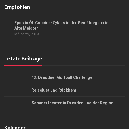
Kontakt, Impressum
Empfohlen
Datenschutzerklärung
GESELLSCHAFT
Epos in Öl: Cuccina-Zyklus in der Gemäldegalerie
AGB
Alte Meister
MÄRZ 22, 2018
Top Gesundheitsforum Dresden / Ostsachsen
Mediadaten
Letzte Beiträge
13. Dresdner Golfball Challenge
Reiselust und Rückkehr
Sommertheater in Dresden und der Region
Kalender