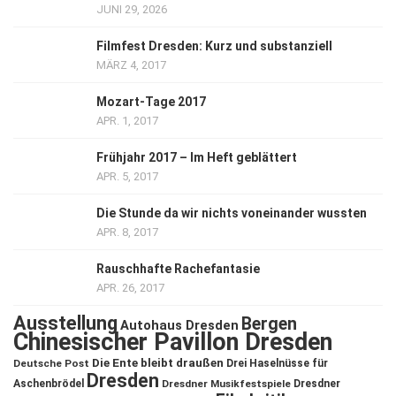
JUNI 29, 2026
Filmfest Dresden: Kurz und substanziell
MÄRZ 4, 2017
Mozart-Tage 2017
APR. 1, 2017
Frühjahr 2017 – Im Heft geblättert
APR. 5, 2017
Die Stunde da wir nichts voneinander wussten
APR. 8, 2017
Rauschhafte Rachefantasie
APR. 26, 2017
Ausstellung
Bergen
Autohaus Dresden
Chinesischer Pavillon Dresden
Die Ente bleibt draußen
Deutsche Post
Drei Haselnüsse für
Dresden
Aschenbrödel
Dresdner Musikfestspiele
Dresdner