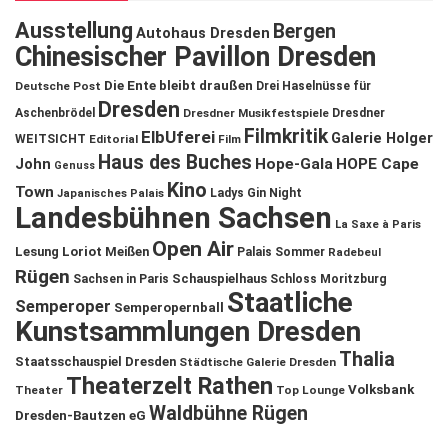
Ausstellung
Bergen
Autohaus Dresden
Chinesischer Pavillon Dresden
Die Ente bleibt draußen
Deutsche Post
Drei Haselnüsse für
Dresden
Aschenbrödel
Dresdner Musikfestspiele
Dresdner
Filmkritik
ElbUferei
Galerie Holger
WEITSICHT
Editorial
Film
Haus des Buches
John
Hope-Gala
HOPE Cape
Genuss
Kino
Town
Ladys Gin Night
Japanisches Palais
Landesbühnen Sachsen
La Saxe à Paris
Open Air
Lesung
Loriot
Meißen
Palais Sommer
Radebeul
Rügen
Schauspielhaus
Sachsen in Paris
Schloss Moritzburg
Staatliche
Semperoper
Semperopernball
Kunstsammlungen Dresden
Thalia
Staatsschauspiel Dresden
Städtische Galerie Dresden
Theaterzelt Rathen
Volksbank
Theater
Top Lounge
Waldbühne Rügen
Dresden-Bautzen eG