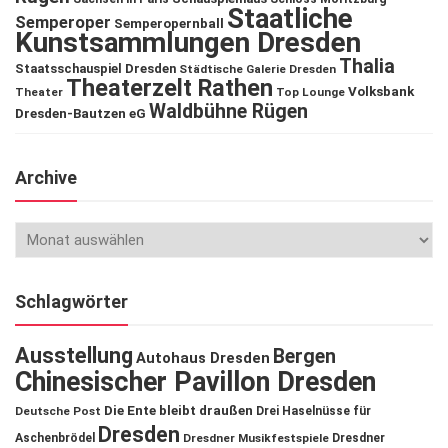
Staatliche
Semperoper
Semperopernball
Kunstsammlungen Dresden
Thalia
Staatsschauspiel Dresden
Städtische Galerie Dresden
Theaterzelt Rathen
Volksbank
Theater
Top Lounge
Waldbühne Rügen
Dresden-Bautzen eG
Archive
Schlagwörter
Ausstellung
Bergen
Autohaus Dresden
Chinesischer Pavillon Dresden
Die Ente bleibt draußen
Deutsche Post
Drei Haselnüsse für
Dresden
Aschenbrödel
Dresdner Musikfestspiele
Dresdner