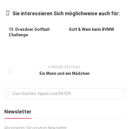
Kunst & Kultur
Sie interessieren Sich möglichweise auch für:
Lifestyle
Ausflug & Reise
13. Dresdner Golfball
Golf & Wein beim BVMW
Challenge
Podcast
Top Branchen
SACHSEN IN PARIS
VORIGER BEITRAG:
Ein Mann und ein Mädchen
Newsletter
Abonnieren Sie unseren Newsletter