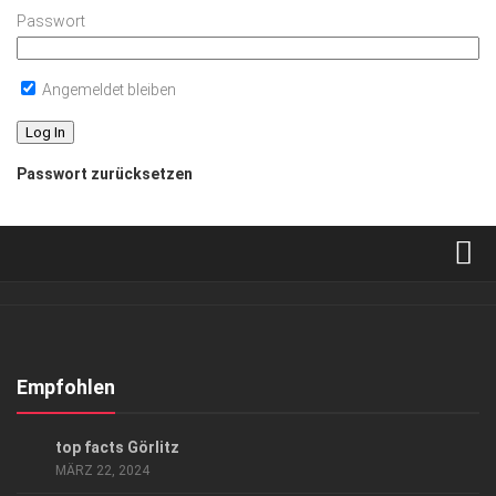
Passwort
Angemeldet bleiben
Passwort zurücksetzen
Verkaufsstellen
Abonnement
Kontakt, Impressum
Empfohlen
Datenschutzerklärung
AUSFLUG & REISE
/
KUNST & KULTUR
top facts Görlitz
AGB
MÄRZ 22, 2024