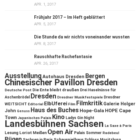
APR. 1, 2017
Frühjahr 2017 – Im Heft geblättert
APR. 5, 2017
Die Stunde da wir nichts voneinander wussten
APR. 8, 2017
Rauschhafte Rachefantasie
APR. 26, 2017
Ausstellung
Bergen
Autohaus Dresden
Chinesischer Pavillon Dresden
Die Ente bleibt draußen
Deutsche Post
Drei Haselnüsse für
Dresden
Aschenbrödel
Dresdner Musikfestspiele
Dresdner
Filmkritik
ElbUferei
Galerie Holger
WEITSICHT
Editorial
Film
Haus des Buches
John
Hope-Gala
HOPE Cape
Genuss
Kino
Town
Ladys Gin Night
Japanisches Palais
Landesbühnen Sachsen
La Saxe à Paris
Open Air
Lesung
Loriot
Meißen
Palais Sommer
Radebeul
Rügen
Schauspielhaus
Sachsen in Paris
Schloss Moritzburg