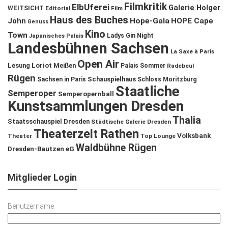
Filmkritik
ElbUferei
Galerie Holger
WEITSICHT
Editorial
Film
Haus des Buches
John
Hope-Gala
HOPE Cape
Genuss
Kino
Town
Ladys Gin Night
Japanisches Palais
Landesbühnen Sachsen
La Saxe à Paris
Open Air
Lesung
Loriot
Meißen
Palais Sommer
Radebeul
Rügen
Schauspielhaus
Sachsen in Paris
Schloss Moritzburg
Staatliche
Semperoper
Semperopernball
Kunstsammlungen Dresden
Thalia
Staatsschauspiel Dresden
Städtische Galerie Dresden
Theaterzelt Rathen
Volksbank
Theater
Top Lounge
Waldbühne Rügen
Dresden-Bautzen eG
Mitglieder Login
Benutzername