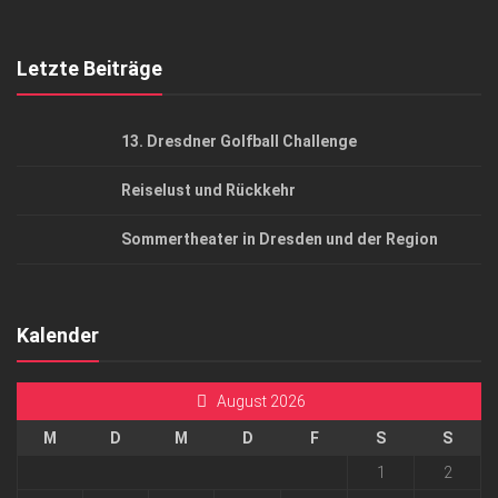
Top Gesundheitsforum Dresden / Ostsachsen
Mediadaten
Letzte Beiträge
13. Dresdner Golfball Challenge
Reiselust und Rückkehr
Sommertheater in Dresden und der Region
Kalender
August 2026
M
D
M
D
F
S
S
1
2