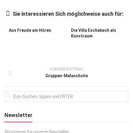
Kunst & Kultur
Sie interessieren Sich möglichweise auch für:
Lifestyle
Ausflug & Reise
Aus Freude am Hören
Die Villa Eschebach als
Kunstraum
Podcast
Top Branchen
SACHSEN IN PARIS
VORIGER BEITRAG:
Gruppen-Melancholie
Newsletter
Abonnieren Sie unseren Newsletter