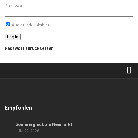
Passwort
Angemeldet bleiben
Passwort zurücksetzen
Verkaufsstellen
Abonnement
Kontakt, Impressum
Empfohlen
Datenschutzerklärung
EVENTS
/
KUNST & KULTUR
Sommerglück am Neumarkt
AGB
JUNI 22, 2026