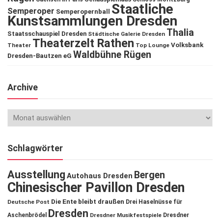
Staatliche
Semperoper
Semperopernball
Kunstsammlungen Dresden
Thalia
Staatsschauspiel Dresden
Städtische Galerie Dresden
Theaterzelt Rathen
Volksbank
Theater
Top Lounge
Waldbühne Rügen
Dresden-Bautzen eG
Archive
Schlagwörter
Ausstellung
Bergen
Autohaus Dresden
Chinesischer Pavillon Dresden
Die Ente bleibt draußen
Deutsche Post
Drei Haselnüsse für
Dresden
Aschenbrödel
Dresdner Musikfestspiele
Dresdner