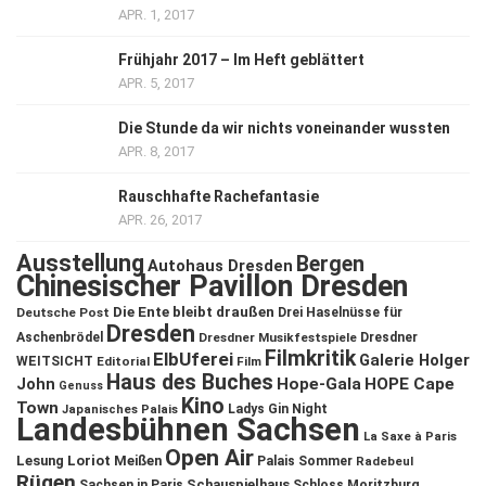
APR. 1, 2017
Frühjahr 2017 – Im Heft geblättert
APR. 5, 2017
Die Stunde da wir nichts voneinander wussten
APR. 8, 2017
Rauschhafte Rachefantasie
APR. 26, 2017
Ausstellung
Bergen
Autohaus Dresden
Chinesischer Pavillon Dresden
Die Ente bleibt draußen
Deutsche Post
Drei Haselnüsse für
Dresden
Aschenbrödel
Dresdner Musikfestspiele
Dresdner
Filmkritik
ElbUferei
Galerie Holger
WEITSICHT
Editorial
Film
Haus des Buches
John
Hope-Gala
HOPE Cape
Genuss
Kino
Town
Ladys Gin Night
Japanisches Palais
Landesbühnen Sachsen
La Saxe à Paris
Open Air
Lesung
Loriot
Meißen
Palais Sommer
Radebeul
Rügen
Schauspielhaus
Sachsen in Paris
Schloss Moritzburg