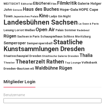
Filmkritik
ElbUferei
Galerie Holger
WEITSICHT
Editorial
Film
Haus des Buches
John
Hope-Gala
HOPE Cape
Genuss
Kino
Town
Ladys Gin Night
Japanisches Palais
Landesbühnen Sachsen
La Saxe à Paris
Open Air
Lesung
Loriot
Meißen
Palais Sommer
Radebeul
Rügen
Schauspielhaus
Sachsen in Paris
Schloss Moritzburg
Staatliche
Semperoper
Semperopernball
Kunstsammlungen Dresden
Thalia
Staatsschauspiel Dresden
Städtische Galerie Dresden
Theaterzelt Rathen
Volksbank
Theater
Top Lounge
Waldbühne Rügen
Dresden-Bautzen eG
Mitglieder Login
Benutzername