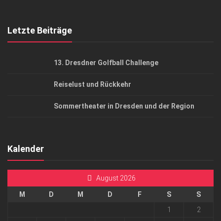
Top Gesundheitsforum Dresden / Ostsachsen
Mediadaten
Letzte Beiträge
13. Dresdner Golfball Challenge
Reiselust und Rückkehr
Sommertheater in Dresden und der Region
Kalender
August 2026
M
D
M
D
F
S
S
1
2