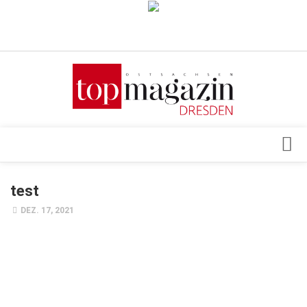
Verkaufsstellen
Abonnement
Kontakt, Impressum
Datenschutzerklärung
AGB
Architektur & Design
test
Top Gesundheitsforum Dresden / Ostsachsen
Events
DEZ. 17, 2021
Mediadaten
Genuss
Geschäft
gesund & schön
Gesellschaft