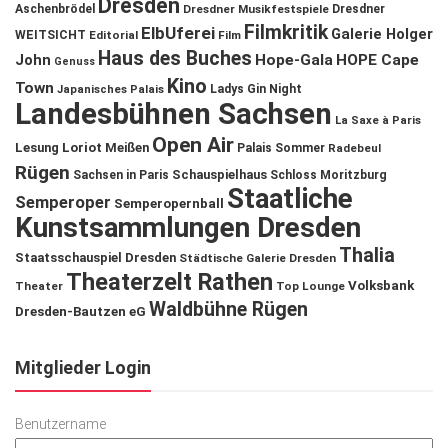
Dresden
Aschenbrödel
Dresdner Musikfestspiele
Dresdner
Filmkritik
ElbUferei
Galerie Holger
WEITSICHT
Editorial
Film
Haus des Buches
John
Hope-Gala
HOPE Cape
Genuss
Kino
Town
Ladys Gin Night
Japanisches Palais
Landesbühnen Sachsen
La Saxe à Paris
Open Air
Lesung
Loriot
Meißen
Palais Sommer
Radebeul
Rügen
Schauspielhaus
Sachsen in Paris
Schloss Moritzburg
Staatliche
Semperoper
Semperopernball
Kunstsammlungen Dresden
Thalia
Staatsschauspiel Dresden
Städtische Galerie Dresden
Theaterzelt Rathen
Volksbank
Theater
Top Lounge
Waldbühne Rügen
Dresden-Bautzen eG
Mitglieder Login
Benutzername