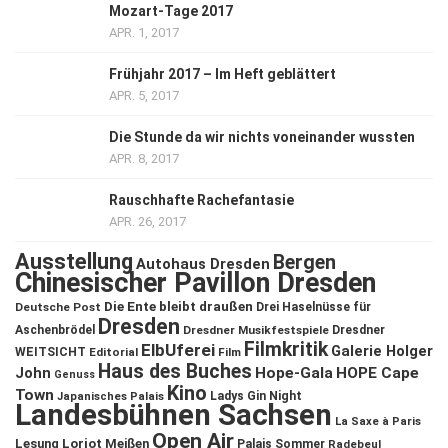
Mozart-Tage 2017
APR. 1, 2017
Frühjahr 2017 – Im Heft geblättert
APR. 5, 2017
Die Stunde da wir nichts voneinander wussten
APR. 8, 2017
Rauschhafte Rachefantasie
APR. 26, 2017
Ausstellung
Bergen
Autohaus Dresden
Chinesischer Pavillon Dresden
Die Ente bleibt draußen
Deutsche Post
Drei Haselnüsse für
Dresden
Aschenbrödel
Dresdner Musikfestspiele
Dresdner
Filmkritik
ElbUferei
Galerie Holger
WEITSICHT
Editorial
Film
Haus des Buches
John
Hope-Gala
HOPE Cape
Genuss
Kino
Town
Ladys Gin Night
Japanisches Palais
Landesbühnen Sachsen
La Saxe à Paris
Open Air
Lesung
Loriot
Meißen
Palais Sommer
Radebeul