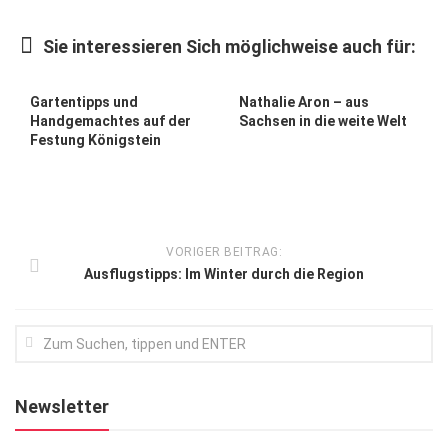
Kunst & Kultur
Sie interessieren Sich möglichweise auch für:
Lifestyle
Ausflug & Reise
Gartentipps und
Nathalie Aron – aus
Handgemachtes auf der
Sachsen in die weite Welt
Podcast
Festung Königstein
Top Branchen
SACHSEN IN PARIS
VORIGER BEITRAG:
Ausflugstipps: Im Winter durch die Region
Newsletter