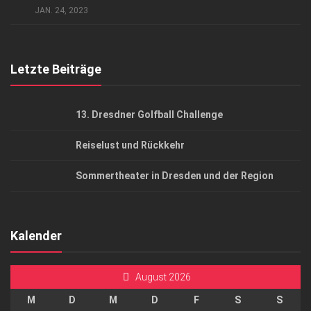
JAN. 24, 2023
Top Gesundheitsforum Dresden / Ostsachsen
Mediadaten
Letzte Beiträge
13. Dresdner Golfball Challenge
Reiselust und Rückkehr
Sommertheater in Dresden und der Region
Kalender
August 2026
M
D
M
D
F
S
S