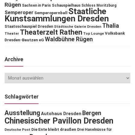
Rügen
Schauspielhaus
Sachsen in Paris
Schloss Moritzburg
Staatliche
Semperoper
Semperopernball
Kunstsammlungen Dresden
Thalia
Staatsschauspiel Dresden
Städtische Galerie Dresden
Theaterzelt Rathen
Volksbank
Theater
Top Lounge
Waldbühne Rügen
Dresden-Bautzen eG
Archive
Schlagwörter
Ausstellung
Bergen
Autohaus Dresden
Chinesischer Pavillon Dresden
Die Ente bleibt draußen
Deutsche Post
Drei Haselnüsse für