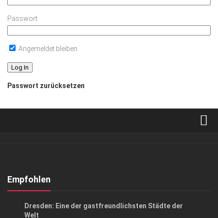
Passwort
Angemeldet bleiben
Passwort zurücksetzen
Verkaufsstellen
Abonnement
Kontakt, Impressum
Empfohlen
Datenschutzerklärung
AUSFLUG & REISE
Dresden: Eine der gastfreundlichsten Städte der
AGB
Welt