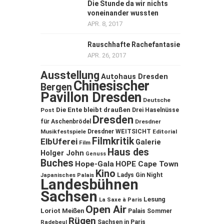
Die Stunde da wir nichts
voneinander wussten
APR. 8, 2017
Rauschhafte Rachefantasie
APR. 26, 2017
Ausstellung
Autohaus Dresden
Chinesischer
Bergen
Pavillon Dresden
Deutsche
Die Ente bleibt draußen
Post
Drei Haselnüsse
Dresden
für Aschenbrödel
Dresdner
Musikfestspiele
Dresdner WEITSICHT
Editorial
Filmkritik
ElbUferei
Galerie
Film
Haus des
Holger John
Genuss
Buches
Hope-Gala
HOPE Cape Town
Kino
Ladys Gin Night
Japanisches Palais
Landesbühnen
Sachsen
Lesung
La Saxe à Paris
Open Air
Loriot
Meißen
Palais Sommer
Rügen
Sachsen in Paris
Radebeul