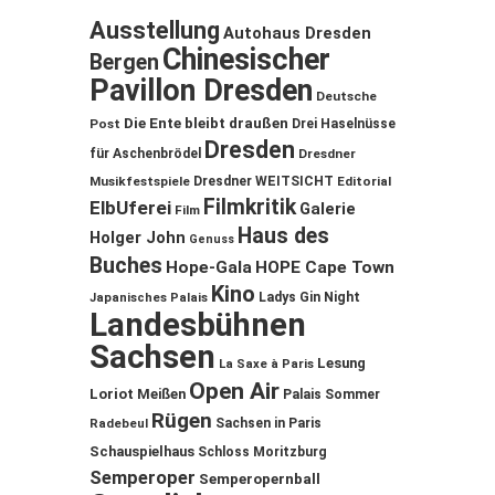
Ausstellung
Autohaus Dresden
Chinesischer
Bergen
Pavillon Dresden
Deutsche
Die Ente bleibt draußen
Post
Drei Haselnüsse
Dresden
für Aschenbrödel
Dresdner
Musikfestspiele
Dresdner WEITSICHT
Editorial
Filmkritik
ElbUferei
Galerie
Film
Haus des
Holger John
Genuss
Buches
Hope-Gala
HOPE Cape Town
Kino
Ladys Gin Night
Japanisches Palais
Landesbühnen
Sachsen
Lesung
La Saxe à Paris
Open Air
Loriot
Meißen
Palais Sommer
Rügen
Sachsen in Paris
Radebeul
Schauspielhaus
Schloss Moritzburg
Semperoper
Semperopernball