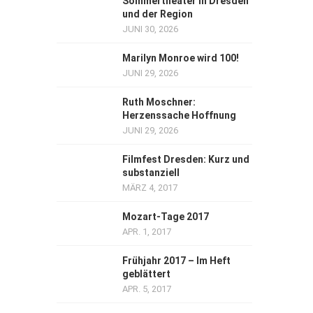
Sommertheater in Dresden
und der Region
JUNI 30, 2026
Marilyn Monroe wird 100!
JUNI 29, 2026
Ruth Moschner:
Herzenssache Hoffnung
JUNI 29, 2026
Filmfest Dresden: Kurz und
substanziell
MÄRZ 4, 2017
Mozart-Tage 2017
APR. 1, 2017
Frühjahr 2017 – Im Heft
geblättert
APR. 5, 2017