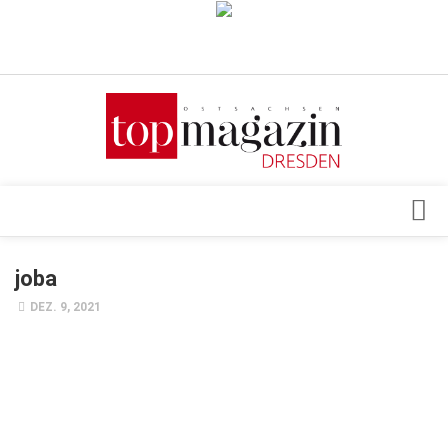
Verkaufsstellen
Abonnement
Kontakt, Impressum
Datenschutzerklärung
AGB
Architektur & Design
joba
Top Gesundheitsforum Dresden / Ostsachsen
Events
DEZ. 9, 2021
Mediadaten
Genuss
Geschäft
gesund & schön
Gesellschaft