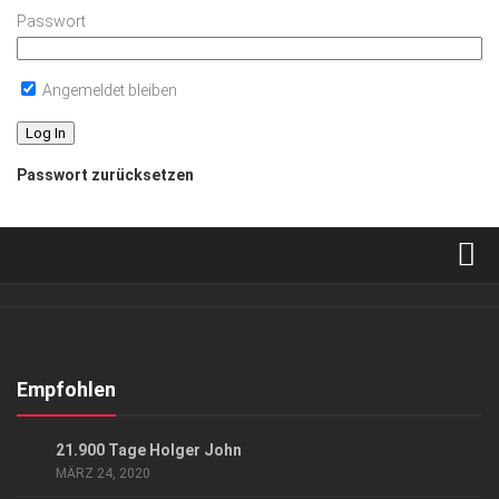
Passwort
Angemeldet bleiben
Passwort zurücksetzen
Verkaufsstellen
Abonnement
Kontakt, Impressum
Empfohlen
Datenschutzerklärung
GESELLSCHAFT
21.900 Tage Holger John
AGB
MÄRZ 24, 2020