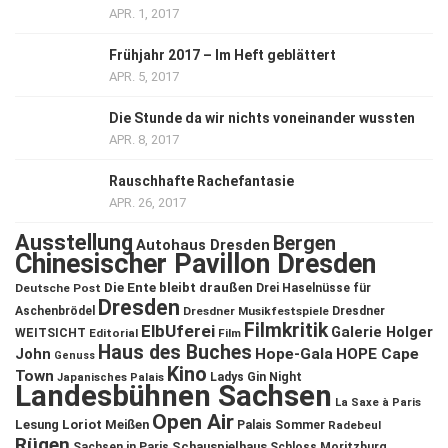
APR. 1, 2017
Frühjahr 2017 – Im Heft geblättert
APR. 5, 2017
Die Stunde da wir nichts voneinander wussten
APR. 8, 2017
Rauschhafte Rachefantasie
APR. 26, 2017
Ausstellung
Bergen
Autohaus Dresden
Chinesischer Pavillon Dresden
Die Ente bleibt draußen
Deutsche Post
Drei Haselnüsse für
Dresden
Aschenbrödel
Dresdner Musikfestspiele
Dresdner
Filmkritik
ElbUferei
Galerie Holger
WEITSICHT
Editorial
Film
Haus des Buches
John
Hope-Gala
HOPE Cape
Genuss
Kino
Town
Ladys Gin Night
Japanisches Palais
Landesbühnen Sachsen
La Saxe à Paris
Open Air
Lesung
Loriot
Meißen
Palais Sommer
Radebeul
Rügen
Schauspielhaus
Sachsen in Paris
Schloss Moritzburg