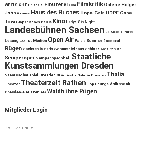
Filmkritik
ElbUferei
Galerie Holger
WEITSICHT
Editorial
Film
Haus des Buches
John
Hope-Gala
HOPE Cape
Genuss
Kino
Town
Ladys Gin Night
Japanisches Palais
Landesbühnen Sachsen
La Saxe à Paris
Open Air
Lesung
Loriot
Meißen
Palais Sommer
Radebeul
Rügen
Schauspielhaus
Sachsen in Paris
Schloss Moritzburg
Staatliche
Semperoper
Semperopernball
Kunstsammlungen Dresden
Thalia
Staatsschauspiel Dresden
Städtische Galerie Dresden
Theaterzelt Rathen
Volksbank
Theater
Top Lounge
Waldbühne Rügen
Dresden-Bautzen eG
Mitglieder Login
Benutzername