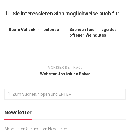
Kunst & Kultur
Sie interessieren Sich möglichweise auch für:
Lifestyle
Ausflug & Reise
Beate Vollack in Toulouse
Sachsen feiert Tage des
offenen Weingutes
Podcast
Top Branchen
SACHSEN IN PARIS
VORIGER BEITRAG:
Weltstar Joséphine Baker
Newsletter
Abonnieren Sie unseren Newsletter