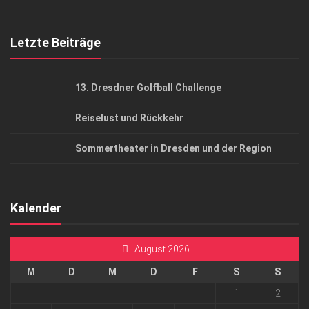
Top Gesundheitsforum Dresden / Ostsachsen
Mediadaten
Letzte Beiträge
13. Dresdner Golfball Challenge
Reiselust und Rückkehr
Sommertheater in Dresden und der Region
Kalender
August 2026
M
D
M
D
F
S
S
1
2