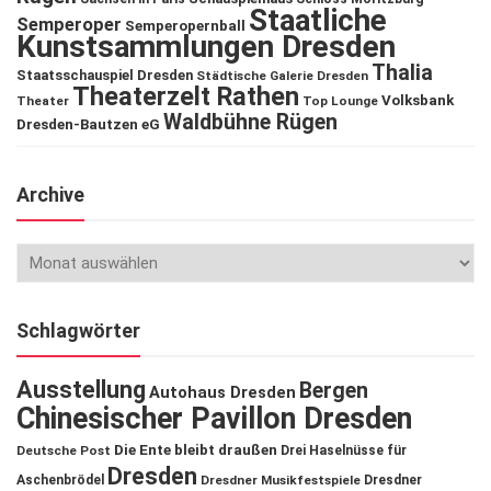
Staatliche
Semperoper
Semperopernball
Kunstsammlungen Dresden
Thalia
Staatsschauspiel Dresden
Städtische Galerie Dresden
Theaterzelt Rathen
Volksbank
Theater
Top Lounge
Waldbühne Rügen
Dresden-Bautzen eG
Archive
Schlagwörter
Ausstellung
Bergen
Autohaus Dresden
Chinesischer Pavillon Dresden
Die Ente bleibt draußen
Deutsche Post
Drei Haselnüsse für
Dresden
Aschenbrödel
Dresdner Musikfestspiele
Dresdner