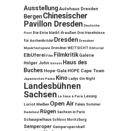
Ausstellung
Autohaus Dresden
Chinesischer
Bergen
Pavillon Dresden
Deutsche
Die Ente bleibt draußen
Post
Drei Haselnüsse
Dresden
für Aschenbrödel
Dresdner
Musikfestspiele
Dresdner WEITSICHT
Editorial
Filmkritik
ElbUferei
Galerie
Film
Haus des
Holger John
Genuss
Buches
Hope-Gala
HOPE Cape Town
Kino
Ladys Gin Night
Japanisches Palais
Landesbühnen
Sachsen
Lesung
La Saxe à Paris
Open Air
Loriot
Meißen
Palais Sommer
Rügen
Sachsen in Paris
Radebeul
Schauspielhaus
Schloss Moritzburg
Semperoper
Semperopernball