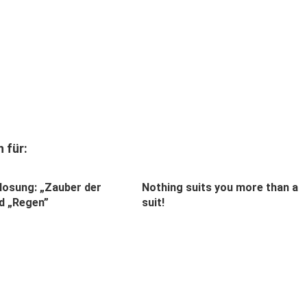
 für:
losung: „Zauber der
Nothing suits you more than a
nd „Regen”
suit!