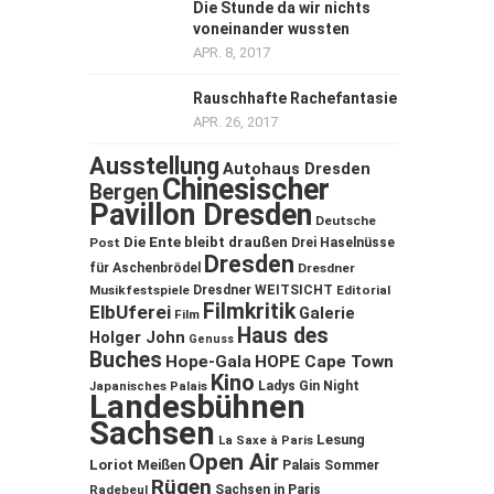
Die Stunde da wir nichts
voneinander wussten
APR. 8, 2017
Rauschhafte Rachefantasie
APR. 26, 2017
Ausstellung
Autohaus Dresden
Chinesischer
Bergen
Pavillon Dresden
Deutsche
Die Ente bleibt draußen
Post
Drei Haselnüsse
Dresden
für Aschenbrödel
Dresdner
Musikfestspiele
Dresdner WEITSICHT
Editorial
Filmkritik
ElbUferei
Galerie
Film
Haus des
Holger John
Genuss
Buches
Hope-Gala
HOPE Cape Town
Kino
Ladys Gin Night
Japanisches Palais
Landesbühnen
Sachsen
Lesung
La Saxe à Paris
Open Air
Loriot
Meißen
Palais Sommer
Rügen
Sachsen in Paris
Radebeul