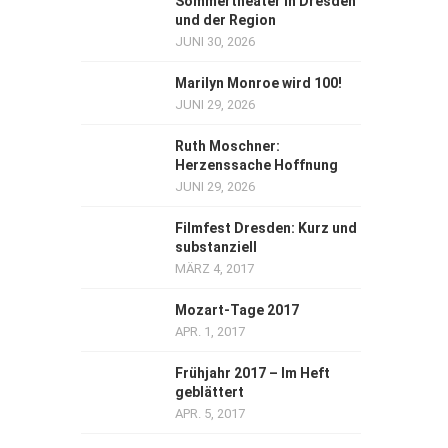
Sommertheater in Dresden
und der Region
JUNI 30, 2026
Marilyn Monroe wird 100!
JUNI 29, 2026
Ruth Moschner:
Herzenssache Hoffnung
JUNI 29, 2026
Filmfest Dresden: Kurz und
substanziell
MÄRZ 4, 2017
Mozart-Tage 2017
APR. 1, 2017
Frühjahr 2017 – Im Heft
geblättert
APR. 5, 2017