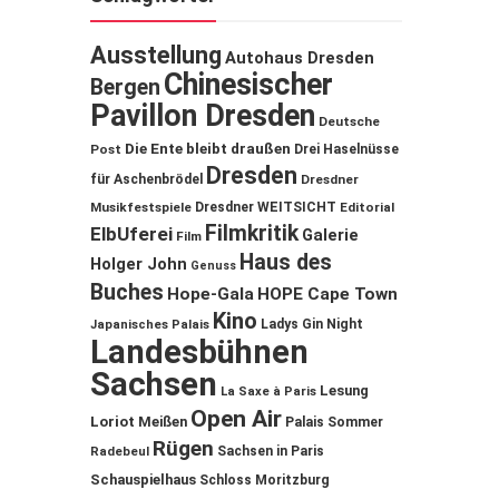
Ausstellung
Autohaus Dresden
Chinesischer
Bergen
Pavillon Dresden
Deutsche
Die Ente bleibt draußen
Post
Drei Haselnüsse
Dresden
für Aschenbrödel
Dresdner
Musikfestspiele
Dresdner WEITSICHT
Editorial
Filmkritik
ElbUferei
Galerie
Film
Haus des
Holger John
Genuss
Buches
Hope-Gala
HOPE Cape Town
Kino
Ladys Gin Night
Japanisches Palais
Landesbühnen
Sachsen
Lesung
La Saxe à Paris
Open Air
Loriot
Meißen
Palais Sommer
Rügen
Sachsen in Paris
Radebeul
Schauspielhaus
Schloss Moritzburg