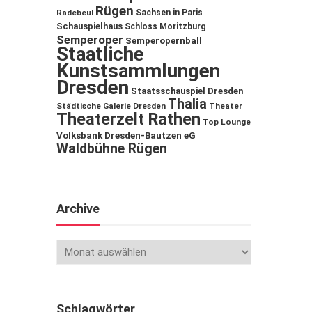
Rügen
Sachsen in Paris
Radebeul
Schauspielhaus
Schloss Moritzburg
Semperoper
Semperopernball
Staatliche
Kunstsammlungen
Dresden
Staatsschauspiel Dresden
Thalia
Städtische Galerie Dresden
Theater
Theaterzelt Rathen
Top Lounge
Volksbank Dresden-Bautzen eG
Waldbühne Rügen
Archive
Schlagwörter