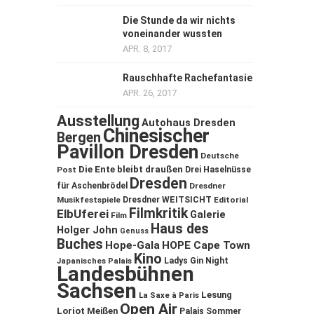
Die Stunde da wir nichts
voneinander wussten
APR. 8, 2017
Rauschhafte Rachefantasie
APR. 26, 2017
Ausstellung
Autohaus Dresden
Chinesischer
Bergen
Pavillon Dresden
Deutsche
Die Ente bleibt draußen
Post
Drei Haselnüsse
Dresden
für Aschenbrödel
Dresdner
Musikfestspiele
Dresdner WEITSICHT
Editorial
Filmkritik
ElbUferei
Galerie
Film
Haus des
Holger John
Genuss
Buches
Hope-Gala
HOPE Cape Town
Kino
Ladys Gin Night
Japanisches Palais
Landesbühnen
Sachsen
Lesung
La Saxe à Paris
Open Air
Loriot
Meißen
Palais Sommer