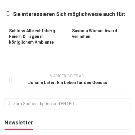
Kunst & Kultur
Sie interessieren Sich möglichweise auch für:
Lifestyle
Ausflug & Reise
Schloss Albrechtsberg:
Saxonia Woman Award
Feiern & Tagen in
verliehen
Podcast
königlichem Ambiente
Top Branchen
SACHSEN IN PARIS
VORIGER BEITRAG:
Johann Lafer: Ein Leben für den Genuss
Newsletter