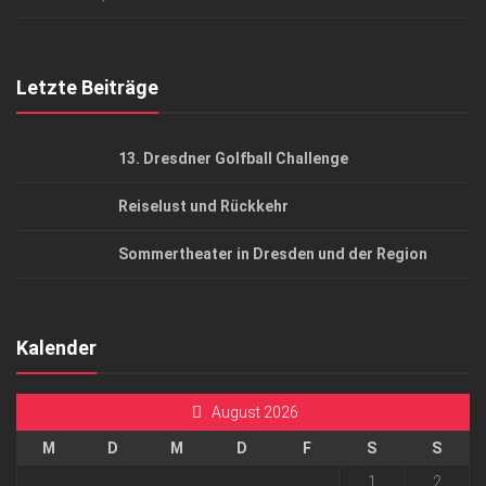
Top Gesundheitsforum Dresden / Ostsachsen
Mediadaten
Letzte Beiträge
13. Dresdner Golfball Challenge
Reiselust und Rückkehr
Sommertheater in Dresden und der Region
Kalender
August 2026
M
D
M
D
F
S
S
1
2