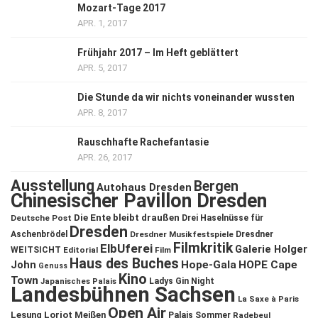
Mozart-Tage 2017
APR. 1, 2017
Frühjahr 2017 – Im Heft geblättert
APR. 5, 2017
Die Stunde da wir nichts voneinander wussten
APR. 8, 2017
Rauschhafte Rachefantasie
APR. 26, 2017
Ausstellung
Bergen
Autohaus Dresden
Chinesischer Pavillon Dresden
Die Ente bleibt draußen
Deutsche Post
Drei Haselnüsse für
Dresden
Aschenbrödel
Dresdner Musikfestspiele
Dresdner
Filmkritik
ElbUferei
Galerie Holger
WEITSICHT
Editorial
Film
Haus des Buches
John
Hope-Gala
HOPE Cape
Genuss
Kino
Town
Ladys Gin Night
Japanisches Palais
Landesbühnen Sachsen
La Saxe à Paris
Open Air
Lesung
Loriot
Meißen
Palais Sommer
Radebeul