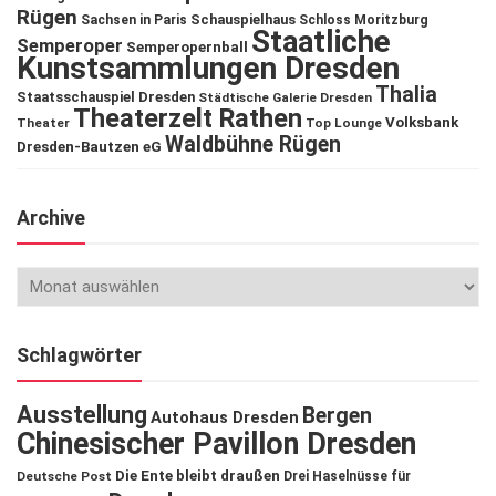
Rügen
Schauspielhaus
Sachsen in Paris
Schloss Moritzburg
Staatliche
Semperoper
Semperopernball
Kunstsammlungen Dresden
Thalia
Staatsschauspiel Dresden
Städtische Galerie Dresden
Theaterzelt Rathen
Volksbank
Theater
Top Lounge
Waldbühne Rügen
Dresden-Bautzen eG
Archive
Schlagwörter
Ausstellung
Bergen
Autohaus Dresden
Chinesischer Pavillon Dresden
Die Ente bleibt draußen
Deutsche Post
Drei Haselnüsse für