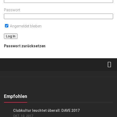
Passwort
Angemeldet bleiben
Passwort zurücksetzen
Verkaufsstellen
Abonnement
Kontakt, Impressum
Empfohlen
Datenschutzerklärung
EVENTS
/
KUNST & KULTUR
Clubkultur leuchtet überall: DAVE 2017
AGB
OKT. 10, 2017