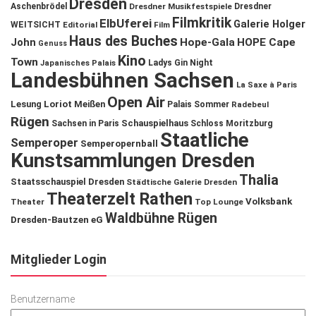
Dresden
Aschenbrödel
Dresdner Musikfestspiele
Dresdner
Filmkritik
ElbUferei
Galerie Holger
WEITSICHT
Editorial
Film
Haus des Buches
John
Hope-Gala
HOPE Cape
Genuss
Kino
Town
Ladys Gin Night
Japanisches Palais
Landesbühnen Sachsen
La Saxe à Paris
Open Air
Lesung
Loriot
Meißen
Palais Sommer
Radebeul
Rügen
Schauspielhaus
Sachsen in Paris
Schloss Moritzburg
Staatliche
Semperoper
Semperopernball
Kunstsammlungen Dresden
Thalia
Staatsschauspiel Dresden
Städtische Galerie Dresden
Theaterzelt Rathen
Volksbank
Theater
Top Lounge
Waldbühne Rügen
Dresden-Bautzen eG
Mitglieder Login
Benutzername