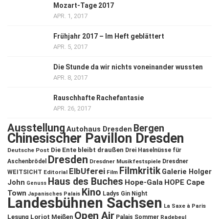
Mozart-Tage 2017
APR. 1, 2017
Frühjahr 2017 – Im Heft geblättert
APR. 5, 2017
Die Stunde da wir nichts voneinander wussten
APR. 8, 2017
Rauschhafte Rachefantasie
APR. 26, 2017
Ausstellung
Bergen
Autohaus Dresden
Chinesischer Pavillon Dresden
Die Ente bleibt draußen
Deutsche Post
Drei Haselnüsse für
Dresden
Aschenbrödel
Dresdner Musikfestspiele
Dresdner
Filmkritik
ElbUferei
Galerie Holger
WEITSICHT
Editorial
Film
Haus des Buches
John
Hope-Gala
HOPE Cape
Genuss
Kino
Town
Ladys Gin Night
Japanisches Palais
Landesbühnen Sachsen
La Saxe à Paris
Open Air
Lesung
Loriot
Meißen
Palais Sommer
Radebeul