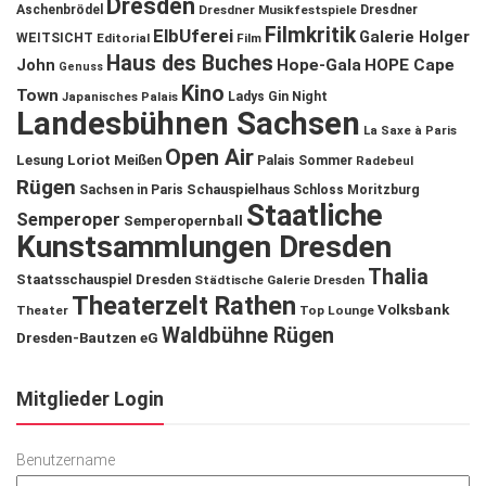
Dresden
Aschenbrödel
Dresdner Musikfestspiele
Dresdner
Filmkritik
ElbUferei
Galerie Holger
WEITSICHT
Editorial
Film
Haus des Buches
John
Hope-Gala
HOPE Cape
Genuss
Kino
Town
Ladys Gin Night
Japanisches Palais
Landesbühnen Sachsen
La Saxe à Paris
Open Air
Lesung
Loriot
Meißen
Palais Sommer
Radebeul
Rügen
Schauspielhaus
Sachsen in Paris
Schloss Moritzburg
Staatliche
Semperoper
Semperopernball
Kunstsammlungen Dresden
Thalia
Staatsschauspiel Dresden
Städtische Galerie Dresden
Theaterzelt Rathen
Volksbank
Theater
Top Lounge
Waldbühne Rügen
Dresden-Bautzen eG
Mitglieder Login
Benutzername