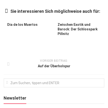
Kunst & Kultur
Sie interessieren Sich möglichweise auch für:
Lifestyle
Ausflug & Reise
Dia de los Muertos
Zwischen Exotik und
Barock: Der Schlosspark
Podcast
Pillnitz
Top Branchen
SACHSEN IN PARIS
VORIGER BEITRAG:
Auf der Überholspur
Newsletter