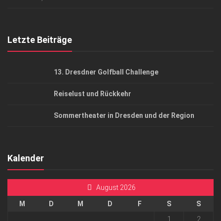
Top Gesundheitsforum Dresden / Ostsachsen
Mediadaten
Letzte Beiträge
13. Dresdner Golfball Challenge
Reiselust und Rückkehr
Sommertheater in Dresden und der Region
Kalender
August 2026
M
D
M
D
F
S
S
1
2