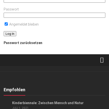
Passwort
Angemeldet bleiben
Passwort zurücksetzen
Verkaufsstellen
Abonnement
Kontakt, Impressum
Empfohlen
Datenschutzerklärung
KUNST & KULTUR
Kinder­bien­nale: Zwischen Mensch und Natur
AGB
JULI 1, 2021