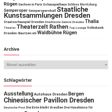
Rügen
Schauspielhaus
Sachsen in Paris
Schloss Moritzburg
Staatliche
Semperoper
Semperopernball
Kunstsammlungen Dresden
Thalia
Staatsschauspiel Dresden
Städtische Galerie Dresden
Theaterzelt Rathen
Volksbank
Theater
Top Lounge
Waldbühne Rügen
Dresden-Bautzen eG
Archive
Schlagwörter
Ausstellung
Bergen
Autohaus Dresden
Chinesischer Pavillon Dresden
Die Ente bleibt draußen
Deutsche Post
Drei Haselnüsse für