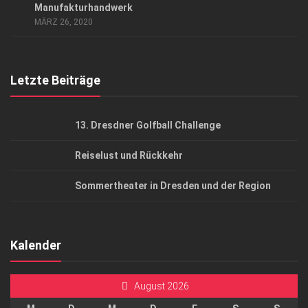
AGB
Manufakturhandwerk
MÄRZ 26, 2020
Top Gesundheitsforum Dresden / Ostsachsen
Mediadaten
Letzte Beiträge
13. Dresdner Golfball Challenge
Reiselust und Rückkehr
Sommertheater in Dresden und der Region
Kalender
August 2026