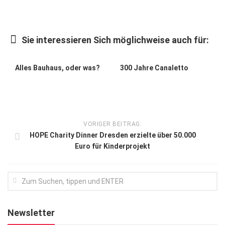
Kunst & Kultur
Lifestyle
Sie interessieren Sich möglichweise auch für:
Ausflug & Reise
Alles Bauhaus, oder was?
300 Jahre Canaletto
Podcast
Top Branchen
SACHSEN IN PARIS
VORIGER BEITRAG:
HOPE Charity Dinner Dresden erzielte über 50.000
Euro für Kinderprojekt
Newsletter