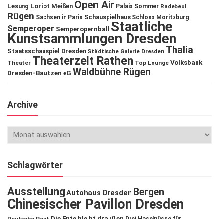
Open Air
Lesung
Loriot
Meißen
Palais Sommer
Radebeul
Rügen
Schauspielhaus
Sachsen in Paris
Schloss Moritzburg
Staatliche
Semperoper
Semperopernball
Kunstsammlungen Dresden
Thalia
Staatsschauspiel Dresden
Städtische Galerie Dresden
Theaterzelt Rathen
Volksbank
Theater
Top Lounge
Waldbühne Rügen
Dresden-Bautzen eG
Archive
Schlagwörter
Ausstellung
Bergen
Autohaus Dresden
Chinesischer Pavillon Dresden
Die Ente bleibt draußen
Deutsche Post
Drei Haselnüsse für