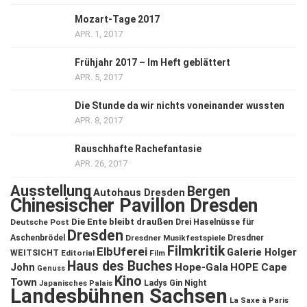
Mozart-Tage 2017
APR. 1, 2017
Frühjahr 2017 – Im Heft geblättert
APR. 5, 2017
Die Stunde da wir nichts voneinander wussten
APR. 8, 2017
Rauschhafte Rachefantasie
APR. 26, 2017
Ausstellung
Bergen
Autohaus Dresden
Chinesischer Pavillon Dresden
Die Ente bleibt draußen
Deutsche Post
Drei Haselnüsse für
Dresden
Aschenbrödel
Dresdner Musikfestspiele
Dresdner
Filmkritik
ElbUferei
Galerie Holger
WEITSICHT
Editorial
Film
Haus des Buches
John
Hope-Gala
HOPE Cape
Genuss
Kino
Town
Ladys Gin Night
Japanisches Palais
Landesbühnen Sachsen
La Saxe à Paris