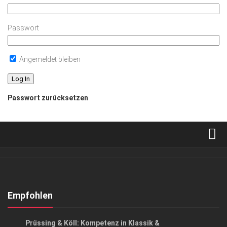
Passwort
Angemeldet bleiben
Passwort zurücksetzen
Verkaufsstellen
Abonnement
Kontakt, Impressum
Empfohlen
Datenschutzerklärung
ANZEIGE
/
LIFESTYLE
/
LIFESTYLE & LUXUS
Prüssing & Köll: Kompetenz in Klassik &