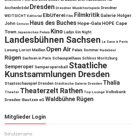
Dresden
Aschenbrödel
Dresdner Musikfestspiele
Dresdner
Filmkritik
ElbUferei
Galerie Holger
WEITSICHT
Editorial
Film
Haus des Buches
John
Hope-Gala
HOPE Cape
Genuss
Kino
Town
Ladys Gin Night
Japanisches Palais
Landesbühnen Sachsen
La Saxe à Paris
Open Air
Lesung
Loriot
Meißen
Palais Sommer
Radebeul
Rügen
Schauspielhaus
Sachsen in Paris
Schloss Moritzburg
Staatliche
Semperoper
Semperopernball
Kunstsammlungen Dresden
Thalia
Staatsschauspiel Dresden
Städtische Galerie Dresden
Theaterzelt Rathen
Volksbank
Theater
Top Lounge
Waldbühne Rügen
Dresden-Bautzen eG
Mitglieder Login
Benutzername