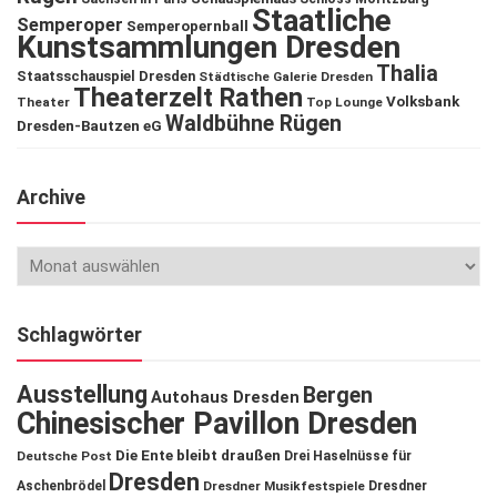
Staatliche
Semperoper
Semperopernball
Kunstsammlungen Dresden
Thalia
Staatsschauspiel Dresden
Städtische Galerie Dresden
Theaterzelt Rathen
Volksbank
Theater
Top Lounge
Waldbühne Rügen
Dresden-Bautzen eG
Archive
Schlagwörter
Ausstellung
Bergen
Autohaus Dresden
Chinesischer Pavillon Dresden
Die Ente bleibt draußen
Deutsche Post
Drei Haselnüsse für
Dresden
Aschenbrödel
Dresdner Musikfestspiele
Dresdner