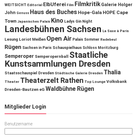
Filmkritik
ElbUferei
Galerie Holger
WEITSICHT
Editorial
Film
Haus des Buches
John
Hope-Gala
HOPE Cape
Genuss
Kino
Town
Ladys Gin Night
Japanisches Palais
Landesbühnen Sachsen
La Saxe à Paris
Open Air
Lesung
Loriot
Meißen
Palais Sommer
Radebeul
Rügen
Schauspielhaus
Sachsen in Paris
Schloss Moritzburg
Staatliche
Semperoper
Semperopernball
Kunstsammlungen Dresden
Thalia
Staatsschauspiel Dresden
Städtische Galerie Dresden
Theaterzelt Rathen
Volksbank
Theater
Top Lounge
Waldbühne Rügen
Dresden-Bautzen eG
Mitglieder Login
Benutzername