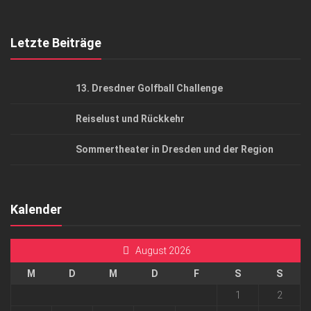
Top Gesundheitsforum Dresden / Ostsachsen
Mediadaten
Letzte Beiträge
13. Dresdner Golfball Challenge
Reiselust und Rückkehr
Sommertheater in Dresden und der Region
Kalender
August 2026
M
D
M
D
F
S
S
1
2