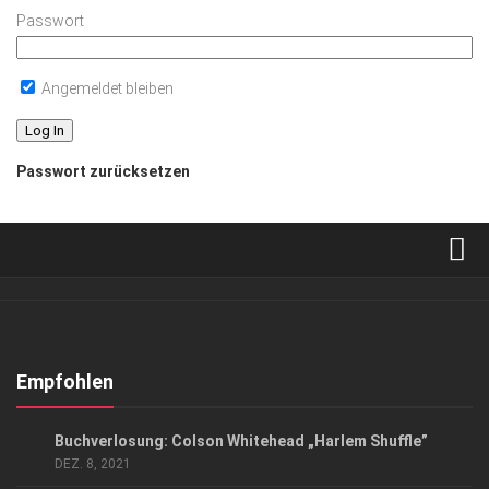
Passwort
Angemeldet bleiben
Passwort zurücksetzen
Verkaufsstellen
Abonnement
Kontakt, Impressum
Empfohlen
Datenschutzerklärung
KUNST & KULTUR
Buchverlosung: Colson Whitehead „Harlem Shuffle”
AGB
DEZ. 8, 2021