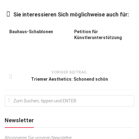
Kunst & Kultur
Sie interessieren Sich möglichweise auch für:
Lifestyle
Ausflug & Reise
Bauhaus-Schablonen
Petition für
Künstlerunterstützung
Podcast
Top Branchen
SACHSEN IN PARIS
VORIGER BEITRAG:
Triemer Aesthetics: Schonend schön
Newsletter
Abonnieren Sie unseren Newsletter