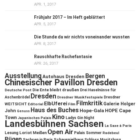
APR. 1, 2017
Frühjahr 2017 – Im Heft geblättert
APR. 5, 2017
Die Stunde da wir nichts voneinander wussten
APR. 8, 2017
Rauschhafte Rachefantasie
APR. 26, 2017
Ausstellung
Bergen
Autohaus Dresden
Chinesischer Pavillon Dresden
Die Ente bleibt draußen
Deutsche Post
Drei Haselnüsse für
Dresden
Aschenbrödel
Dresdner Musikfestspiele
Dresdner
Filmkritik
ElbUferei
Galerie Holger
WEITSICHT
Editorial
Film
Haus des Buches
John
Hope-Gala
HOPE Cape
Genuss
Kino
Town
Ladys Gin Night
Japanisches Palais
Landesbühnen Sachsen
La Saxe à Paris
Open Air
Lesung
Loriot
Meißen
Palais Sommer
Radebeul
Rügen
Schauspielhaus
Sachsen in Paris
Schloss Moritzburg