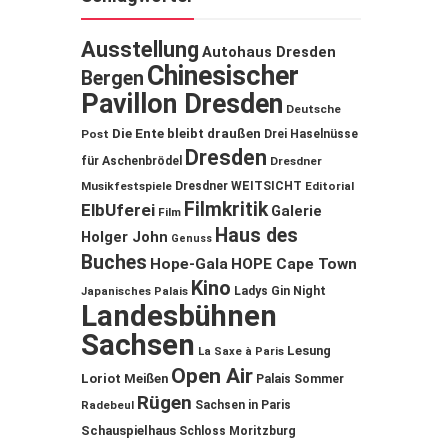
Ausstellung
Autohaus Dresden
Chinesischer
Bergen
Pavillon Dresden
Deutsche
Die Ente bleibt draußen
Post
Drei Haselnüsse
Dresden
für Aschenbrödel
Dresdner
Musikfestspiele
Dresdner WEITSICHT
Editorial
Filmkritik
ElbUferei
Galerie
Film
Haus des
Holger John
Genuss
Buches
Hope-Gala
HOPE Cape Town
Kino
Ladys Gin Night
Japanisches Palais
Landesbühnen
Sachsen
Lesung
La Saxe à Paris
Open Air
Loriot
Meißen
Palais Sommer
Rügen
Sachsen in Paris
Radebeul
Schauspielhaus
Schloss Moritzburg