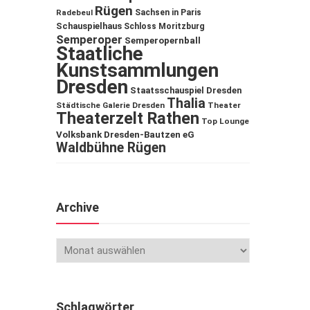
Rügen
Sachsen in Paris
Radebeul
Schauspielhaus
Schloss Moritzburg
Semperoper
Semperopernball
Staatliche
Kunstsammlungen
Dresden
Staatsschauspiel Dresden
Thalia
Städtische Galerie Dresden
Theater
Theaterzelt Rathen
Top Lounge
Volksbank Dresden-Bautzen eG
Waldbühne Rügen
Archive
Schlagwörter