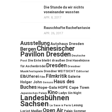
Die Stunde da wir nichts
voneinander wussten
APR. 8, 2017
Rauschhafte Rachefantasie
APR. 26, 2017
Ausstellung
Autohaus Dresden
Chinesischer
Bergen
Pavillon Dresden
Deutsche
Die Ente bleibt draußen
Post
Drei Haselnüsse
Dresden
für Aschenbrödel
Dresdner
Musikfestspiele
Dresdner WEITSICHT
Editorial
Filmkritik
ElbUferei
Galerie
Film
Haus des
Holger John
Genuss
Buches
Hope-Gala
HOPE Cape Town
Kino
Ladys Gin Night
Japanisches Palais
Landesbühnen
Sachsen
Lesung
La Saxe à Paris
Open Air
Loriot
Meißen
Palais Sommer