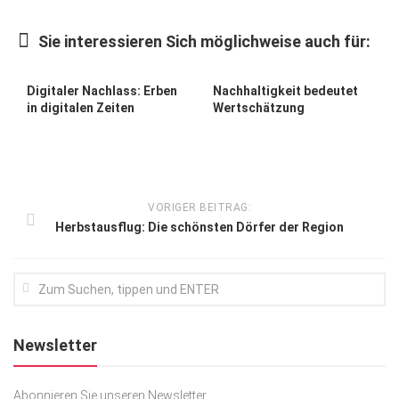
Kunst & Kultur
Sie interessieren Sich möglichweise auch für:
Lifestyle
Ausflug & Reise
Digitaler Nachlass: Erben
Nachhaltigkeit bedeutet
in digitalen Zeiten
Wertschätzung
Podcast
Top Branchen
SACHSEN IN PARIS
VORIGER BEITRAG:
Herbstausflug: Die schönsten Dörfer der Region
Newsletter
Abonnieren Sie unseren Newsletter