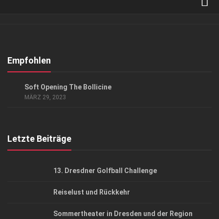
Verkaufsstellen
Abonnement
Kontakt, Impressum
Empfohlen
Datenschutzerklärung
GENUSS
Soft Opening The Bollicine
AGB
MÄRZ 29, 2023
Top Gesundheitsforum Dresden / Ostsachsen
Mediadaten
Letzte Beiträge
13. Dresdner Golfball Challenge
Reiselust und Rückkehr
Sommertheater in Dresden und der Region