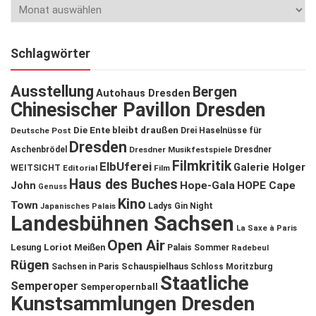
Schlagwörter
Ausstellung
Bergen
Autohaus Dresden
Chinesischer Pavillon Dresden
Die Ente bleibt draußen
Deutsche Post
Drei Haselnüsse für
Dresden
Aschenbrödel
Dresdner Musikfestspiele
Dresdner
Filmkritik
ElbUferei
Galerie Holger
WEITSICHT
Editorial
Film
Haus des Buches
John
Hope-Gala
HOPE Cape
Genuss
Kino
Town
Ladys Gin Night
Japanisches Palais
Landesbühnen Sachsen
La Saxe à Paris
Open Air
Lesung
Loriot
Meißen
Palais Sommer
Radebeul
Rügen
Schauspielhaus
Sachsen in Paris
Schloss Moritzburg
Staatliche
Semperoper
Semperopernball
Kunstsammlungen Dresden