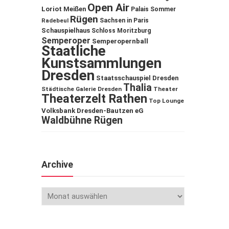
Open Air
Loriot
Meißen
Palais Sommer
Rügen
Sachsen in Paris
Radebeul
Schauspielhaus
Schloss Moritzburg
Semperoper
Semperopernball
Staatliche
Kunstsammlungen
Dresden
Staatsschauspiel Dresden
Thalia
Städtische Galerie Dresden
Theater
Theaterzelt Rathen
Top Lounge
Volksbank Dresden-Bautzen eG
Waldbühne Rügen
Archive