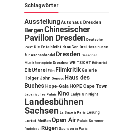
Schlagwörter
Ausstellung
Autohaus Dresden
Chinesischer
Bergen
Pavillon Dresden
Deutsche
Die Ente bleibt draußen
Post
Drei Haselnüsse
Dresden
für Aschenbrödel
Dresdner
Musikfestspiele
Dresdner WEITSICHT
Editorial
Filmkritik
ElbUferei
Galerie
Film
Haus des
Holger John
Genuss
Buches
Hope-Gala
HOPE Cape Town
Kino
Ladys Gin Night
Japanisches Palais
Landesbühnen
Sachsen
Lesung
La Saxe à Paris
Open Air
Loriot
Meißen
Palais Sommer
Rügen
Sachsen in Paris
Radebeul