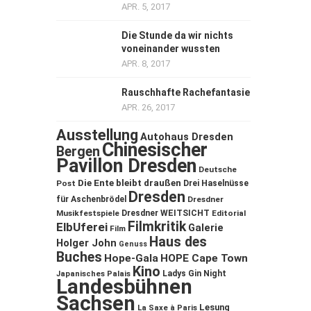
APR. 5, 2017
Die Stunde da wir nichts
voneinander wussten
APR. 8, 2017
Rauschhafte Rachefantasie
APR. 26, 2017
Ausstellung
Autohaus Dresden
Chinesischer
Bergen
Pavillon Dresden
Deutsche
Die Ente bleibt draußen
Post
Drei Haselnüsse
Dresden
für Aschenbrödel
Dresdner
Musikfestspiele
Dresdner WEITSICHT
Editorial
Filmkritik
ElbUferei
Galerie
Film
Haus des
Holger John
Genuss
Buches
Hope-Gala
HOPE Cape Town
Kino
Ladys Gin Night
Japanisches Palais
Landesbühnen
Sachsen
Lesung
La Saxe à Paris