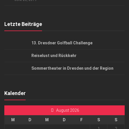
Top Gesundheitsforum Dresden / Ostsachsen
Mediadaten
Letzte Beiträge
13. Dresdner Golfball Challenge
Reiselust und Rückkehr
Sommertheater in Dresden und der Region
Kalender
August 2026
M
D
M
D
F
S
S
1
2