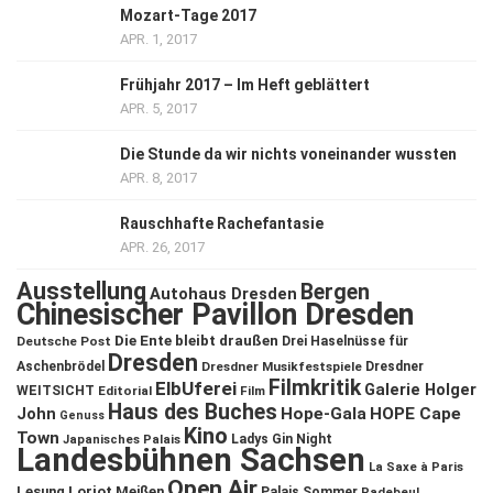
Mozart-Tage 2017
APR. 1, 2017
Frühjahr 2017 – Im Heft geblättert
APR. 5, 2017
Die Stunde da wir nichts voneinander wussten
APR. 8, 2017
Rauschhafte Rachefantasie
APR. 26, 2017
Ausstellung
Bergen
Autohaus Dresden
Chinesischer Pavillon Dresden
Die Ente bleibt draußen
Deutsche Post
Drei Haselnüsse für
Dresden
Aschenbrödel
Dresdner Musikfestspiele
Dresdner
Filmkritik
ElbUferei
Galerie Holger
WEITSICHT
Editorial
Film
Haus des Buches
John
Hope-Gala
HOPE Cape
Genuss
Kino
Town
Ladys Gin Night
Japanisches Palais
Landesbühnen Sachsen
La Saxe à Paris
Open Air
Lesung
Loriot
Meißen
Palais Sommer
Radebeul