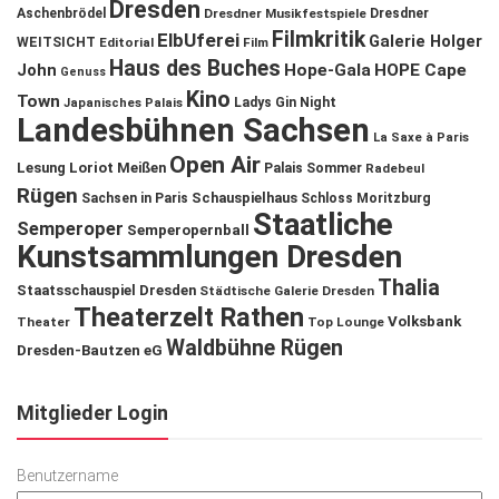
Dresden
Aschenbrödel
Dresdner Musikfestspiele
Dresdner
Filmkritik
ElbUferei
Galerie Holger
WEITSICHT
Editorial
Film
Haus des Buches
John
Hope-Gala
HOPE Cape
Genuss
Kino
Town
Ladys Gin Night
Japanisches Palais
Landesbühnen Sachsen
La Saxe à Paris
Open Air
Lesung
Loriot
Meißen
Palais Sommer
Radebeul
Rügen
Schauspielhaus
Sachsen in Paris
Schloss Moritzburg
Staatliche
Semperoper
Semperopernball
Kunstsammlungen Dresden
Thalia
Staatsschauspiel Dresden
Städtische Galerie Dresden
Theaterzelt Rathen
Volksbank
Theater
Top Lounge
Waldbühne Rügen
Dresden-Bautzen eG
Mitglieder Login
Benutzername