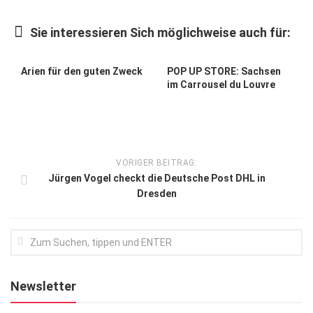
Kunst & Kultur
Sie interessieren Sich möglichweise auch für:
Lifestyle
Ausflug & Reise
Arien für den guten Zweck
POP UP STORE: Sachsen
im Carrousel du Louvre
Podcast
Top Branchen
SACHSEN IN PARIS
VORIGER BEITRAG:
Jürgen Vogel checkt die Deutsche Post DHL in
Dresden
Newsletter