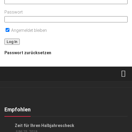
Passwort
Angemeldet bleiben
Passwort zurücksetzen
Verkaufsstellen
Abonnement
Kontakt, Impressum
Empfohlen
Datenschutzerklärung
GESCHÄFT
Zeit für Ihren Halbjahrescheck
AGB
JUNI 25, 2019