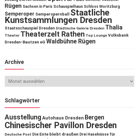
Rügen
Schauspielhaus
Sachsen in Paris
Schloss Moritzburg
Staatliche
Semperoper
Semperopernball
Kunstsammlungen Dresden
Thalia
Staatsschauspiel Dresden
Städtische Galerie Dresden
Theaterzelt Rathen
Volksbank
Theater
Top Lounge
Waldbühne Rügen
Dresden-Bautzen eG
Archive
Schlagwörter
Ausstellung
Bergen
Autohaus Dresden
Chinesischer Pavillon Dresden
Die Ente bleibt draußen
Deutsche Post
Drei Haselnüsse für