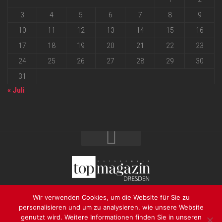
3
4
5
6
7
8
9
10
11
12
13
14
15
16
17
18
19
20
21
22
23
24
25
26
27
28
29
30
31
« Juli
2026 progressmedia Verlag & Werbeagentur GmbH • Bautzner
Wir verwenden Cookies, um die Website für Sie zu
Landstraße 62 • 01324 Dresden
personalisieren und um zu analysieren, wie unsere Website
genutzt wird. Weitere Informationen finden Sie in unseren