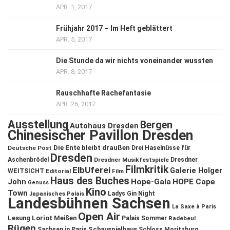
APR. 1, 2017
Frühjahr 2017 – Im Heft geblättert
APR. 5, 2017
Die Stunde da wir nichts voneinander wussten
APR. 8, 2017
Rauschhafte Rachefantasie
APR. 26, 2017
Ausstellung
Bergen
Autohaus Dresden
Chinesischer Pavillon Dresden
Die Ente bleibt draußen
Deutsche Post
Drei Haselnüsse für
Dresden
Aschenbrödel
Dresdner Musikfestspiele
Dresdner
Filmkritik
ElbUferei
Galerie Holger
WEITSICHT
Editorial
Film
Haus des Buches
John
Hope-Gala
HOPE Cape
Genuss
Kino
Town
Ladys Gin Night
Japanisches Palais
Landesbühnen Sachsen
La Saxe à Paris
Open Air
Lesung
Loriot
Meißen
Palais Sommer
Radebeul
Rügen
Schauspielhaus
Sachsen in Paris
Schloss Moritzburg