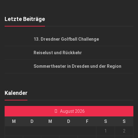
Top Gesundheitsforum Dresden / Ostsachsen
Mediadaten
Letzte Beiträge
13. Dresdner Golfball Challenge
Reiselust und Rückkehr
Sommertheater in Dresden und der Region
Kalender
August 2026
M
D
M
D
F
S
S
1
2