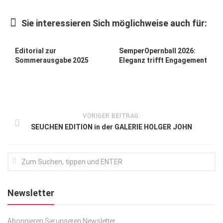
Kunst & Kultur
Sie interessieren Sich möglichweise auch für:
Lifestyle
Ausflug & Reise
Editorial zur
SemperOpernball 2026:
Sommerausgabe 2025
Eleganz trifft Engagement
Podcast
Top Branchen
SACHSEN IN PARIS
VORIGER BEITRAG:
SEUCHEN EDITION in der GALERIE HOLGER JOHN
Newsletter
Abonnieren Sie unseren Newsletter