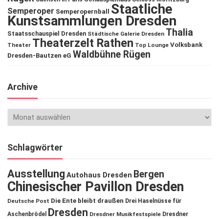
Staatliche
Semperoper
Semperopernball
Kunstsammlungen Dresden
Thalia
Staatsschauspiel Dresden
Städtische Galerie Dresden
Theaterzelt Rathen
Volksbank
Theater
Top Lounge
Waldbühne Rügen
Dresden-Bautzen eG
Archive
Schlagwörter
Ausstellung
Bergen
Autohaus Dresden
Chinesischer Pavillon Dresden
Die Ente bleibt draußen
Deutsche Post
Drei Haselnüsse für
Dresden
Aschenbrödel
Dresdner Musikfestspiele
Dresdner