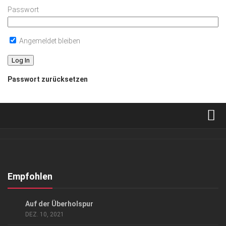
Passwort
Angemeldet bleiben
Passwort zurücksetzen
Verkaufsstellen
Abonnement
Kontakt, Impressum
Empfohlen
Datenschutzerklärung
GESELLSCHAFT
/
GESELLSCHAFT
Auf der Überholspur
AGB
DEZ. 10, 2021