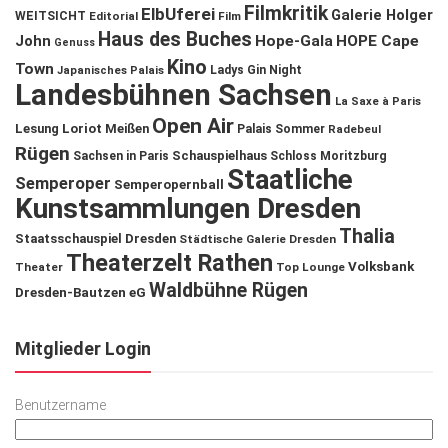
Filmkritik
ElbUferei
Galerie Holger
WEITSICHT
Editorial
Film
Haus des Buches
John
Hope-Gala
HOPE Cape
Genuss
Kino
Town
Ladys Gin Night
Japanisches Palais
Landesbühnen Sachsen
La Saxe à Paris
Open Air
Lesung
Loriot
Meißen
Palais Sommer
Radebeul
Rügen
Schauspielhaus
Sachsen in Paris
Schloss Moritzburg
Staatliche
Semperoper
Semperopernball
Kunstsammlungen Dresden
Thalia
Staatsschauspiel Dresden
Städtische Galerie Dresden
Theaterzelt Rathen
Volksbank
Theater
Top Lounge
Waldbühne Rügen
Dresden-Bautzen eG
Mitglieder Login
Benutzername